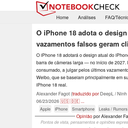
Home
Análises
FAQ/Técni
O iPhone 18 adota o design
vazamentos falsos geram cl
O iPhone 18 adotará o design atual do iPh
barra de câmeras larga — no início de 2027. 
consumado, a julgar pelos últimos vazamento
Weibo, que se baseiam principalmente em s
iPhone 18 real.
Alexander Fagot (
traduzido por
DeepL / Ninh
06/23/2026
🇺🇸
🇩🇪
...
Apple
iPhone
Smartphone
Leaks / Rumors
Opinião
por Alexander Fa
Pontos de vista, pensamentos e opiniões expre