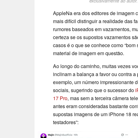
exclusivamente ao autor.
AppleNa era dos editores de imagem co
mais difícil distinguir a realidade das 
rumores baseados em vazamentos, mui
certeza se os supostos vazamentos sã
casos é o que se conhece como “bom sen
material de imagem em questão.
Ao longo do caminho, muitas vezes voc
inclinam a balança a favor ou contra a 
exemplo, um número impressionante de
sociais, sugerindo que o sucessor do
i
17 Pro
, mas sem a terceira câmera te
antes eram consideradas bastante conf
supostas imagens de um iPhone 18 rea
testadores”: