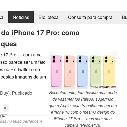
ca
Notícias
Biblioteca
Consulta para compra
Bu
 do iPhone 17 Pro: como
iques
one 17 Pro — com uma
Isso parece ser um fato
s no Ex-Twitter e no
upostas imagens de um
ⓘ @stichgadget, edited
 Duy),
Publicado
Recentemente, tem havido uma onda
de vazamentos (falsos) sugerindo
que a Apple. está trabalhando em um
AI
iPhone 18 com o mesmo design do
got
iPhone 17 Pro — mas sem uma
ssas no texto pertencem
câmera teleobjetiva.