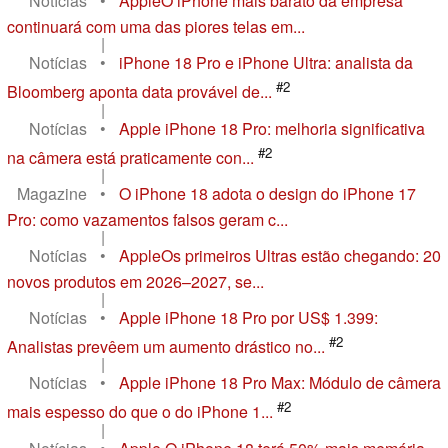
Notícias
•
AppleO iPhone mais barato da empresa
continuará com uma das piores telas em...
|
Notícias
•
iPhone 18 Pro e iPhone Ultra: analista da
#2
Bloomberg aponta data provável de...
|
Notícias
•
Apple iPhone 18 Pro: melhoria significativa
#2
na câmera está praticamente con...
|
Magazine
•
O iPhone 18 adota o design do iPhone 17
Pro: como vazamentos falsos geram c...
|
Notícias
•
AppleOs primeiros Ultras estão chegando: 20
novos produtos em 2026–2027, se...
|
Notícias
•
Apple iPhone 18 Pro por US$ 1.399:
#2
Analistas prevêem um aumento drástico no...
|
Notícias
•
Apple iPhone 18 Pro Max: Módulo de câmera
#2
mais espesso do que o do iPhone 1...
|