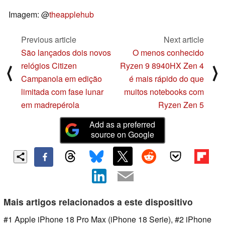
Imagem: @
theapplehub
Previous article
Next article
São lançados dois novos
O menos conhecido
relógios Citizen
Ryzen 9 8940HX Zen 4
⟨
⟩
Campanola em edição
é mais rápido do que
limitada com fase lunar
muitos notebooks com
em madrepérola
Ryzen Zen 5
Add as a preferred
source on Google
Mais artigos relacionados a este dispositivo
#1 Apple iPhone 18 Pro Max (iPhone 18 Serie), #2 iPhone