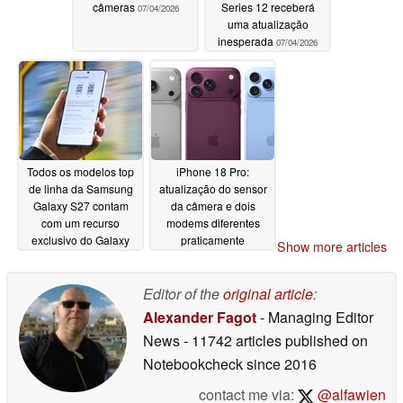
câmeras
Series 12 receberá
07/04/2026
uma atualização
inesperada
07/04/2026
Todos os modelos top
iPhone 18 Pro:
de linha da Samsung
atualização do sensor
Galaxy S27 contam
da câmera e dois
com um recurso
modems diferentes
exclusivo do Galaxy
praticamente
Show more articles
S26 Ultra, de acordo
confirmados por um
com um relatório do
vazamento importante
setor
do site Apple
Editor of the
original article
:
07/02/2026
07/02/2026
Alexander Fagot
- Managing Editor
News
- 11742 articles published on
Notebookcheck
since 2016
contact me via:
@alfawien