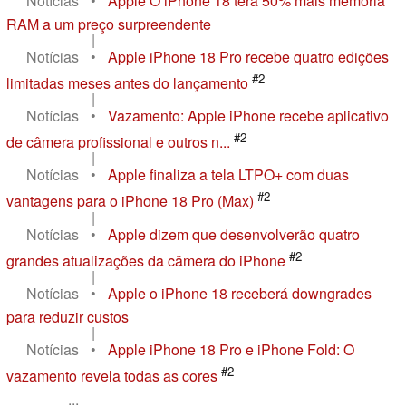
Notícias
•
Apple O iPhone 18 terá 50% mais memória
RAM a um preço surpreendente
|
Notícias
•
Apple iPhone 18 Pro recebe quatro edições
#2
limitadas meses antes do lançamento
|
Notícias
•
Vazamento: Apple iPhone recebe aplicativo
#2
de câmera profissional e outros n...
|
Notícias
•
Apple finaliza a tela LTPO+ com duas
#2
vantagens para o iPhone 18 Pro (Max)
|
Notícias
•
Apple dizem que desenvolverão quatro
#2
grandes atualizações da câmera do iPhone
|
Notícias
•
Apple o iPhone 18 receberá downgrades
para reduzir custos
|
Notícias
•
Apple iPhone 18 Pro e iPhone Fold: O
#2
vazamento revela todas as cores
...