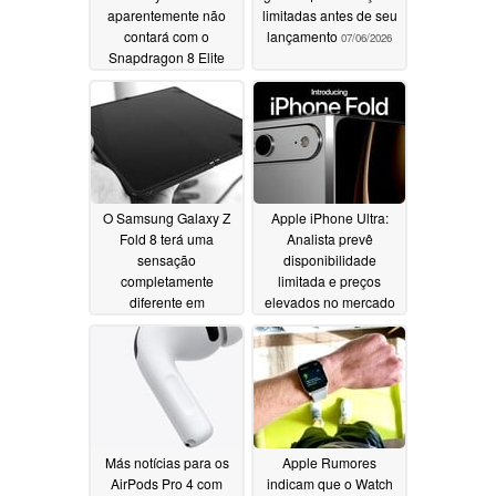
aparentemente não
limitadas antes de seu
contará com o
lançamento
07/06/2026
Snapdragon 8 Elite
Gen 6 em todas as
versões
07/07/2026
O Samsung Galaxy Z
Apple iPhone Ultra:
Fold 8 terá uma
Analista prevê
sensação
disponibilidade
completamente
limitada e preços
diferente em
elevados no mercado
comparação com o
de revenda
07/06/2026
Galaxy Z Fold 7,
segundo sugerem
fontes de vazamentos
07/06/2026
Más notícias para os
Apple Rumores
AirPods Pro 4 com
indicam que o Watch