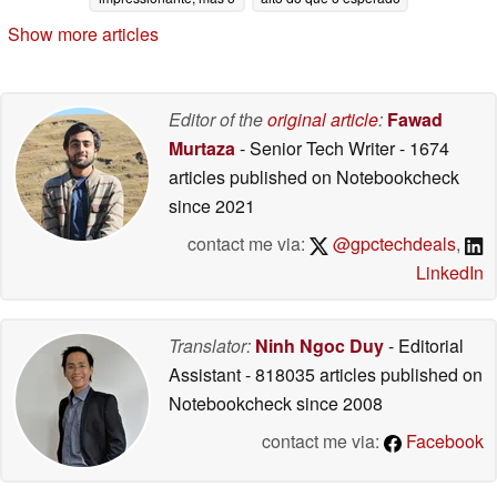
preço pode estragar a
e SSD de 1 TB
Show more articles
diversão
06/03/2026
06/03/2026
Editor of the
original article
:
Fawad
Murtaza
- Senior Tech Writer
- 1674
articles published on Notebookcheck
since 2021
contact me via:
@gpctechdeals
,
LinkedIn
Translator:
Ninh Ngoc Duy
- Editorial
Assistant
- 818035 articles published on
Notebookcheck
since 2008
contact me via:
Facebook