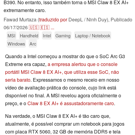
B390. No entanto, isso também torna o MSI Claw 8 EX AI+
extremamente caro.
Fawad Murtaza (
traduzido por
DeepL / Ninh Duy),
Publicado
06/17/2026
🇺🇸
🇪🇸
...
MSI
Handheld
Intel
Gaming
Laptop / Notebook
Windows
Arc
Quando a Intel começou a mostrar do que o SoC Arc G3
Extreme era capaz,
a empresa alertou que o console
portátil MSI Claw 8 EX AI+, que utiliza esse SoC, não
seria barato
. Expressamos o mesmo receio em nosso
vídeo de avaliação prática do console, cujo link está
disponível no final. A MSI revelou agora oficialmente o
preço, e o
Claw 8 EX AI+ é assustadoramente caro
.
Na verdade, o MSI Claw 8 EX AI+ é tão caro que,
atualmente, é possível comprar um notebook para jogos
com placa RTX 5060, 32 GB de memória DDR5 e tela