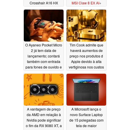
Crosshair A16 HX
MSI Claw 8 EX AI+
07/04/2026
06/24/2026
O Ayaneo Pocket Micro
Tim Cook admite que
2 já tem data de
haverá aumentos de
lançamento; contará
preço nos produtos d
também com entrada
Apple devido à alta
para fones de ouvido e
vertiginosa nos custos
saída de vídeo
dos chips de memória
06/20/2026
06/18/2026
A vantagem de preço
A Microsoft lança o
da AMD em relação à
novo Surface Laptop
Nvidia pode significar
de 15 polegadas com
o fim da RX 9080 XT, a
tela de maior