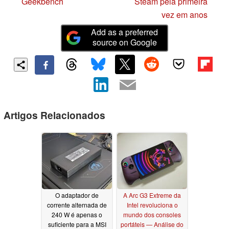
Geekbench
Steam pela primeira
vez em anos
Add as a preferred
source on Google
Artigos Relacionados
O adaptador de
A Arc G3 Extreme da
corrente alternada de
Intel revoluciona o
240 W é apenas o
mundo dos consoles
suficiente para a MSI
portáteis — Análise do