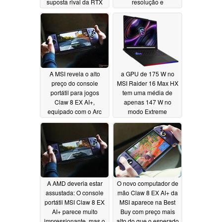
suposta rival da RTX
resolução e
50 Super da “Equipe
processadores mais
Vermelha”
potentes
06/17/2026
06/17/2026
A MSI revela o alto
a GPU de 175 W no
preço do console
MSI Raider 16 Max HX
portátil para jogos
tem uma média de
Claw 8 EX AI+,
apenas 147 W no
equipado com o Arc
modo Extreme
G3 Extreme
Performance
06/15/2026
06/09/2026
A AMD deveria estar
O novo computador de
assustada: O console
mão Claw 8 EX AI+ da
portátil MSI Claw 8 EX
MSI aparece na Best
AI+ parece muito
Buy com preço mais
impressionante, mas o
alto do que o esperado