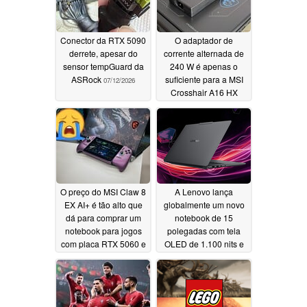
Conector da RTX 5090
O adaptador de
derrete, apesar do
corrente alternada de
sensor tempGuard da
240 W é apenas o
ASRock
suficiente para a MSI
07/12/2026
Crosshair A16 HX
07/04/2026
O preço do MSI Claw 8
A Lenovo lança
EX AI+ é tão alto que
globalmente um novo
dá para comprar um
notebook de 15
notebook para jogos
polegadas com tela
com placa RTX 5060 e
OLED de 1.100 nits e
ainda sobrar bastante
96 GB de VRAM
dinheiro para um
06/15/2026
console portátil
06/17/2026