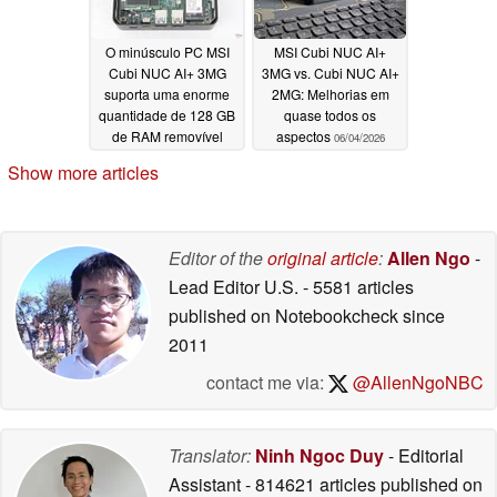
O minúsculo PC MSI
MSI Cubi NUC AI+
Cubi NUC AI+ 3MG
3MG vs. Cubi NUC AI+
suporta uma enorme
2MG: Melhorias em
quantidade de 128 GB
quase todos os
de RAM removível
aspectos
06/04/2026
06/04/2026
Show more articles
Editor of the
original article
:
Allen Ngo
-
Lead Editor U.S.
- 5581 articles
published on Notebookcheck
since
2011
contact me via:
@AllenNgoNBC
Translator:
Ninh Ngoc Duy
- Editorial
Assistant
- 814621 articles published on