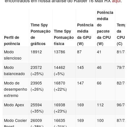
encontrados em nossa análise do Raider 16 Max HX
aqui
.
Potência
média
Time Spy
Potência
do
Temp
Pontuação
Time Spy
média
pacote
da
Perfil de
de
Pontuação
da GPU
da CPU
CPU
potência
gráficos
física
(W)
(W)
(C)
Modo
18912
13786
87
41
81/7
silencioso
Modo
23572
14462
145
46
79/7
balanceado
(+25%)
(+5%)
Modo de
23905
16870
147
66
82/7
desempenho
(+26%)
(+22%)
extremo
Modo Apex
25594
16938
169
112
96/7
(+35%)
(+23%)
Modo Cooler
26009
16635
169
100
87/7
Boost
(+38%)
(+21%)