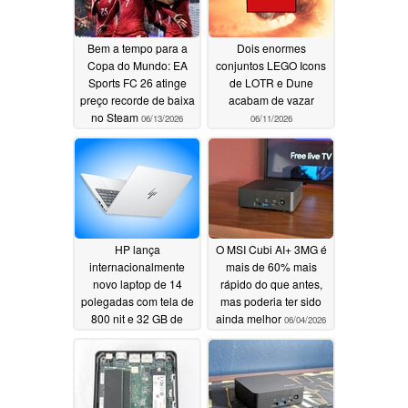
Bem a tempo para a
Dois enormes
Copa do Mundo: EA
conjuntos LEGO Icons
Sports FC 26 atinge
de LOTR e Dune
preço recorde de baixa
acabam de vazar
no Steam
06/13/2026
06/11/2026
HP lança
O MSI Cubi AI+ 3MG é
internacionalmente
mais de 60% mais
novo laptop de 14
rápido do que antes,
polegadas com tela de
mas poderia ter sido
800 nit e 32 GB de
ainda melhor
06/04/2026
RAM
06/09/2026