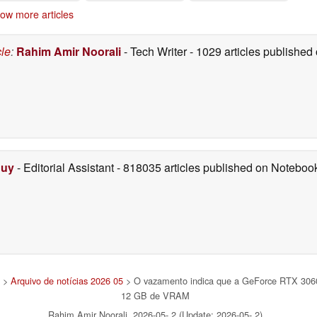
ow more articles
cle
:
Rahim Amir Noorali
- Tech Writer
- 1029 articles publishe
Duy
- Editorial Assistant
- 818035 articles published on Notebo
>
Arquivo de notícias 2026 05
> O vazamento indica que a GeForce RTX 3060 
12 GB de VRAM
Rahim Amir Noorali, 2026-05- 2 (Update: 2026-05- 2)