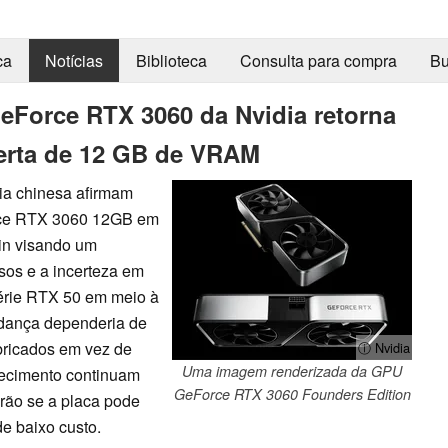
ca
Notícias
Biblioteca
Consulta para compra
Bu
eForce RTX 3060 da Nvidia retorna
erta de 12 GB de VRAM
ria chinesa afirmam
orce RTX 3060 12GB em
in visando um
sos e a incerteza em
série RTX 50 em meio à
dança dependeria de
ricados em vez de
ⓘ Nvidia
Uma imagem renderizada da GPU
rnecimento continuam
GeForce RTX 3060 Founders Edition
arão se a placa pode
e baixo custo.