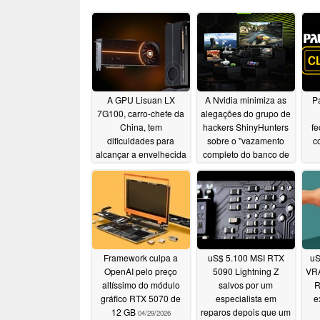
A GPU Lisuan LX
A Nvidia minimiza as
Pa
7G100, carro-chefe da
alegações do grupo de
China, tem
hackers ShinyHunters
fe
dificuldades para
sobre o "vazamento
c
alcançar a envelhecida
completo do banco de
Nvidia RTX 3060 em
dados" do GeForce
um novo teste
Now
05/23/2026
05/06/2026
Framework culpa a
uS$ 5.100 MSI RTX
uS
OpenAI pelo preço
5090 Lightning Z
VRA
altíssimo do módulo
salvos por um
R
gráfico RTX 5070 de
especialista em
e
12 GB
reparos depois que um
04/29/2026