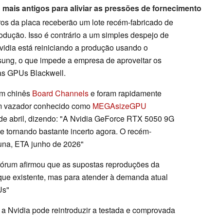
mais antigos para aliviar as pressões de fornecimento
iros da placa receberão um lote recém-fabricado de
odução. Isso é contrário a um simples despejo de
vidia está reiniciando a produção usando o
ung, o que impede a empresa de aproveitar os
uas GPUs Blackwell.
um chinês
Board Channels
e foram rapidamente
um vazador conhecido como
MEGAsizeGPU
de abril, dizendo: "A Nvidia GeForce RTX 5050 9G
e tornando bastante incerto agora. O recém-
una, ETA junho de 2026"
fórum afirmou que as supostas reproduções da
que existente, mas para atender à demanda atual
Us"
 a Nvidia pode reintroduzir a testada e comprovada