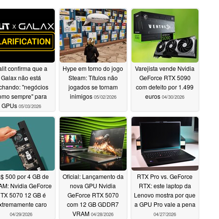
lit confirma que a
Hype em torno do jogo
Varejista vende Nvidia
Galax não está
Steam: Títulos não
GeForce RTX 5090
chando: "negócios
jogados se tornam
com defeito por 1.499
omo sempre" para
inimigos
euros
05/02/2026
04/30/2026
GPUs
05/03/2026
$ 500 por 4 GB de
Oficial: Lançamento da
RTX Pro vs. GeForce
M: Nvidia GeForce
nova GPU Nvidia
RTX: este laptop da
TX 5070 12 GB é
GeForce RTX 5070
Lenovo mostra por que
xtremamente caro
com 12 GB GDDR7
a GPU Pro vale a pena
VRAM
04/29/2026
04/28/2026
04/27/2026