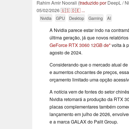
Rahim Amir Noorali (
traduzido por
DeepL / N
05/02/2026
🇺🇸
🇩🇪
...
Nvidia
GPU
Desktop
Gaming
AI
A Nvidia parece estar indo na contram
última geração, já que novos relatóri
GeForce RTX 3060 12GB de
volta à 
agosto de 2024.
Considerando que o mercado atual de 
e aumentos chocantes de preços, essa
orçamento limitado uma opção acessíve
A notícia vem de fontes do setor chin
Nvidia retomará a produção da RTX 3
placas complementares também começ
lançamento em julho de 2026, envolve
e a marca GALAX do Palit Group.