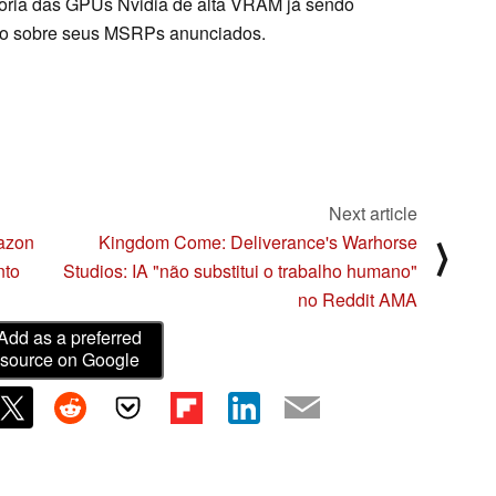
ioria das GPUs Nvidia de alta VRAM já sendo
ivo sobre seus MSRPs anunciados.
Next article
mazon
Kingdom Come: Deliverance's Warhorse
⟩
nto
Studios: IA "não substitui o trabalho humano"
no Reddit AMA
Add as a preferred
source on Google