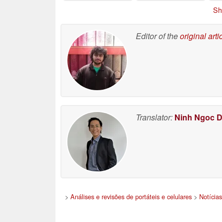
erro de solda DIY fez
Sh
com que o
equipamento não
pudesse ser
Editor of the
original arti
inicializado
04/29/2026
Translator:
Ninh Ngoc 
>
Análises e revisões de portáteis e celulares
>
Notícias