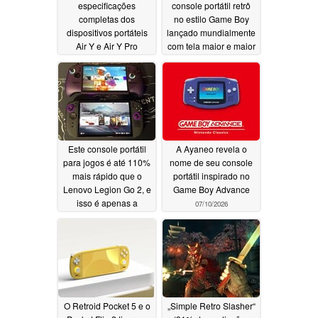
especificações
console portátil retrô
completas dos
no estilo Game Boy
dispositivos portáteis
lançado mundialmente
Air Y e Air Y Pro
com tela maior e maior
autonomia da bateria
07/20/2026
07/11/2026
Este console portátil
A Ayaneo revela o
para jogos é até 110%
nome de seu console
mais rápido que o
portátil inspirado no
Lenovo Legion Go 2, e
Game Boy Advance
isso é apenas a
07/10/2026
segunda melhor
característica dele
07/10/2026
O Retroid Pocket 5 e o
„Simple Retro Slasher“