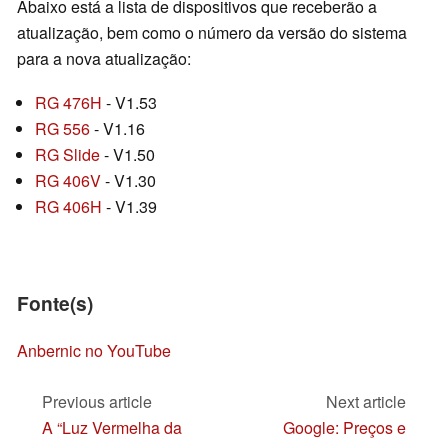
Abaixo está a lista de dispositivos que receberão a
atualização, bem como o número da versão do sistema
para a nova atualização:
RG 476H
- V1.53
RG 556
- V1.16
RG Slide
- V1.50
RG 406V
- V1.30
RG 406H
- V1.39
Fonte(s)
Anbernic no YouTube
Previous article
Next article
A “Luz Vermelha da
Google: Preços e