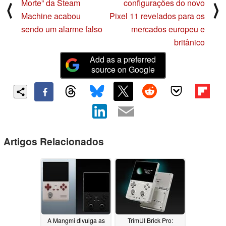
Morte” da Steam
configurações do novo
⟨
⟩
Machine acabou
Pixel 11 revelados para os
sendo um alarme falso
mercados europeu e
britânico
Add as a preferred
source on Google
Artigos Relacionados
A Mangmi divulga as
TrimUI Brick Pro: