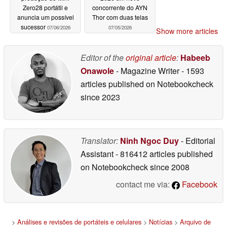
Zero28 portátil e
concorrente do AYN
anuncia um possível
Thor com duas telas
sucessor
07/06/2026
07/05/2026
Show more articles
Editor of the
original article
:
Habeeb
Onawole
- Magazine Writer
- 1593
articles published on Notebookcheck
since 2023
Translator:
Ninh Ngoc Duy
- Editorial
Assistant
- 816412 articles published
on Notebookcheck
since 2008
contact me via:
Facebook
>
Análises e revisões de portáteis e celulares
>
Notícias
>
Arquivo de