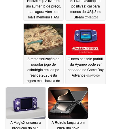
Pocket Flip 2 tiveram
(91% de avaliações
um aumento de preço,
positivas) cai para
mas agora vêm com
menos de US$ 3 no
mais memória RAM
Steam
07/08/2026
07/09/2026
A remasterização do
O novo console portátil
popular jogo de
da Ayaneo pode ser
estratégia em tempo
baseado no Game Boy
real de 2025 está
Advance
07/07/2026
agora mais barata do
que nunca no Steam
07/08/2026
A MagicX encerra a
A Retroid lançará em
produção do Mini
2026 um novo