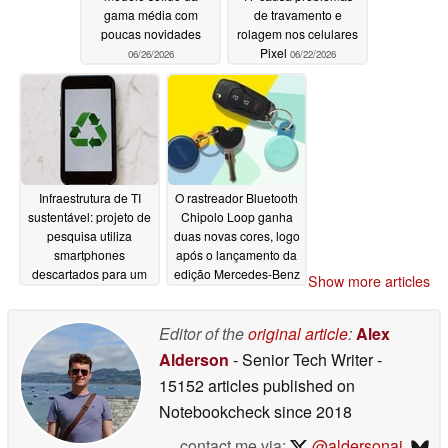
gama média com
de travamento e
poucas novidades
rolagem nos celulares
Pixel
06/26/2026
06/22/2026
Infraestrutura de TI
O rastreador Bluetooth
sustentável: projeto de
Chipolo Loop ganha
pesquisa utiliza
duas novas cores, logo
smartphones
após o lançamento da
descartados para um
edição Mercedes-Benz
Show more articles
centro de dados
06/17/2026
06/18/2026
Editor of the
original article
:
Alex
Alderson
- Senior Tech Writer
-
15152 articles published on
Notebookcheck
since 2018
contact me via:
@aldersonaj
,