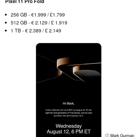
Pixel 11 Pro Fold
256 GB - €1.999 / £1.799
512 GB - € 2.129 / £ 1.919
1 TB - € 2.389 / £ 2.149
ⓘ Mark Gurman