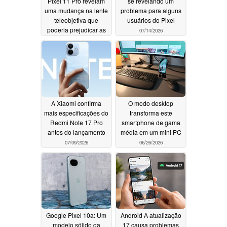
Pixel 11 Pro revelam
se revelando um
uma mudança na lente
problema para alguns
teleobjetiva que
usuários do Pixel
poderia prejudicar as
07/14/2026
fotos em modo
telemacro
07/15/2026
A Xiaomi confirma
O modo desktop
mais especificações do
transforma este
Redmi Note 17 Pro
smartphone de gama
antes do lançamento
média em um mini PC
07/09/2026
06/26/2026
Google Pixel 10a: Um
Android A atualização
modelo sólido da
17 causa problemas