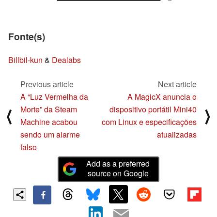
Fonte(s)
Billbil-kun
&
Dealabs
Previous article
Next article
A “Luz Vermelha da
A MagicX anuncia o
Morte” da Steam
dispositivo portátil Mini40
⟨
⟩
Machine acabou
com Linux e especificações
sendo um alarme
atualizadas
falso
Add as a preferred
source on Google