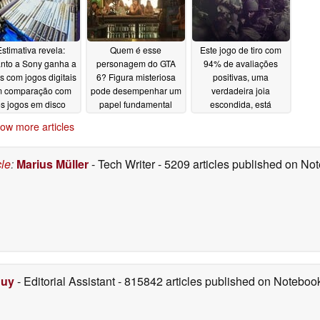
Estimativa revela:
Quem é esse
Este jogo de tiro com
nto a Sony ganha a
personagem do GTA
94% de avaliações
s com jogos digitais
6? Figura misteriosa
positivas, uma
 comparação com
pode desempenhar um
verdadeira joia
s jogos em disco
papel fundamental
escondida, está
custando apenas US$
07/09/2026
07/09/2026
ow more articles
2,49 no Steam neste
momento
07/08/2026
cle
:
Marius Müller
- Tech Writer
- 5209 articles published on N
Duy
- Editorial Assistant
- 815842 articles published on Notebo