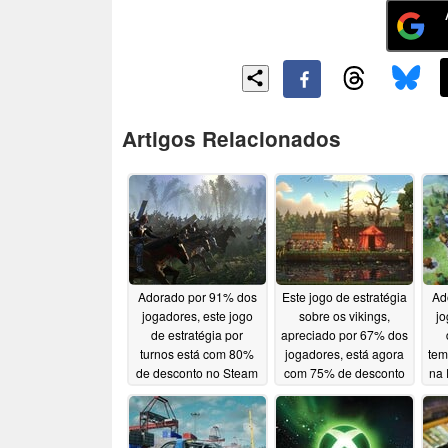
Artigos Relacionados
Adorado por 91% dos
Este jogo de estratégia
Ad
jogadores, este jogo
sobre os vikings,
jo
de estratégia por
apreciado por 67% dos
turnos está com 80%
jogadores, está agora
tem
de desconto no Steam
com 75% de desconto
na 
no Steam
72
07/14/2026
07/12/2026