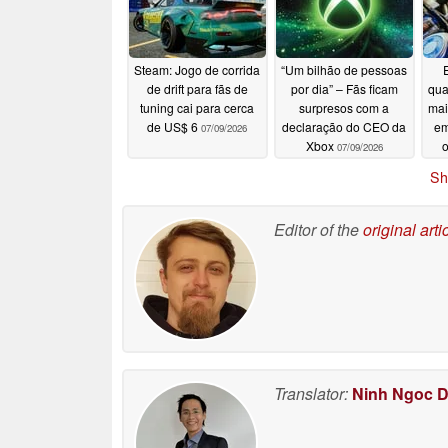
Steam: Jogo de corrida
“Um bilhão de pessoas
de drift para fãs de
por dia” – Fãs ficam
qua
tuning cai para cerca
surpresos com a
mai
de US$ 6
declaração do CEO da
em
07/09/2026
Xbox
o
07/09/2026
Sh
Editor of the
original arti
Translator:
Ninh Ngoc 