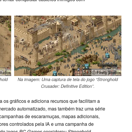
Studios
ⓘ Firefly Studios
hold
Na imagem: Uma captura de tela do jogo “Stronghold
Crusader: Definitive Edition”.
 os gráficos e adiciona recursos que facilitam a
mercado automatizado, mas também traz uma série
s campanhas de escaramuças, mapas adicionais,
ores controlados pela IA e uma campanha de
 de jogos
PC Games
considerou
Stronghold