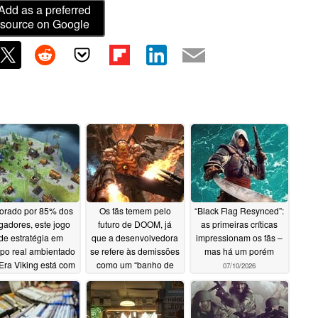
Add as a preferred
source on Google
orado por 85% dos
Os fãs temem pelo
“Black Flag Resynced”:
gadores, este jogo
futuro de DOOM, já
as primeiras críticas
de estratégia em
que a desenvolvedora
impressionam os fãs –
po real ambientado
se refere às demissões
mas há um porém
Era Viking está com
como um “banho de
07/10/2026
% de desconto no
sangue”
07/10/2026
Steam
07/11/2026