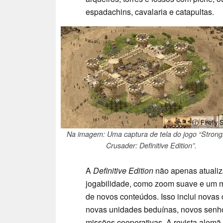
espadachins, cavalaria e catapultas.
ⓘ Firefly 
Na imagem: Uma captura de tela do jogo “Strong
Crusader: Definitive Edition”.
A
Definitive Edition
não apenas atualiza
jogabilidade, como zoom suave e um 
de novos conteúdos. Isso inclui nova
novas unidades beduínas, novos senh
missões cooperativas. A revista alemã