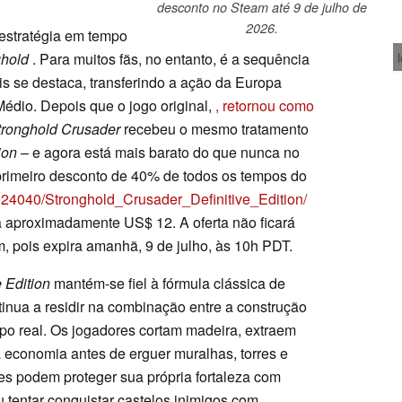
desconto no Steam até 9 de julho de
2026.
 estratégia em tempo
ghold
. Para muitos fãs, no entanto, é a sequência
is se destaca, transferindo a ação da Europa
Médio. Depois que o jogo original,
, retornou como
tronghold Crusader
recebeu o mesmo tratamento
ion
– e agora está mais barato do que nunca no
 primeiro desconto de 40% de todos os tempos do
024040/Stronghold_Crusader_Definitive_Edition/
a aproximadamente US$ 12. A oferta não ficará
, pois expira amanhã, 9 de julho, às 10h PDT.
e Edition
mantém-se fiel à fórmula clássica de
tinua a residir na combinação entre a construção
po real. Os jogadores cortam madeira, extraem
economia antes de erguer muralhas, torres e
Eles podem proteger sua própria fortaleza com
u tentar conquistar castelos inimigos com