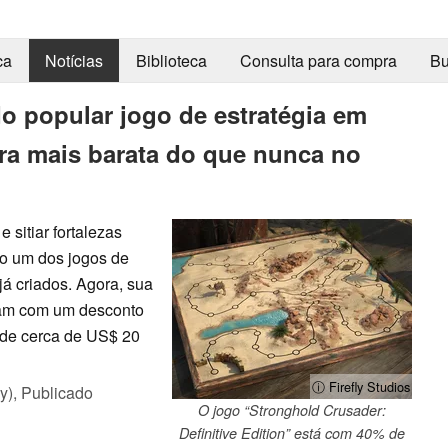
ca
Notícias
Biblioteca
Consulta para compra
Bu
o popular jogo de estratégia em
ora mais barata do que nunca no
 sitiar fortalezas
do um dos jogos de
á criados. Agora, sua
eam com um desconto
 de cerca de US$ 20
ⓘ Firefly Studios
y),
Publicado
O jogo “Stronghold Crusader:
Definitive Edition” está com 40% de