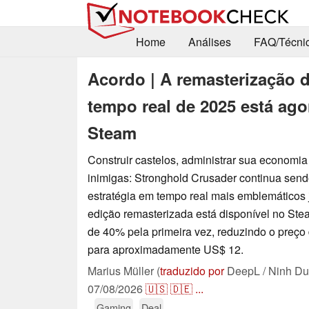
Home
Análises
FAQ/Técni
Acordo | A remasterização d
tempo real de 2025 está ag
Steam
Construir castelos, administrar sua economia e
inimigas: Stronghold Crusader continua sen
estratégia em tempo real mais emblemáticos j
edição remasterizada está disponível no St
de 40% pela primeira vez, reduzindo o preço
para aproximadamente US$ 12.
Marius Müller (
traduzido por
DeepL / Ninh Du
07/08/2026
🇺🇸
🇩🇪
...
Gaming
Deal