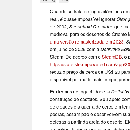
Quando se trata de jogos clássicos de
real,
é
quase impossível ignorar
Stron
de 2002,
Stronghold Crusader
, que ma
medieval para os desertos do Oriente 
uma versão remasterizada em 2023
,
S
em julho de 2025 com a
Definitive Edit
Steam. De acordo com o
SteamDB
, o
https://store.steampowered.com/app/3
reduz o preço de cerca de US$ 20 par
disponível por muito mais tempo, porém
Em termos de jogabilidade, a
Definitiv
construção de castelos. Seu apelo con
de cidades e a guerra de cerco em tem
pedras, assam pão e desenvolvem sua 
defesas a partir da areia do deserto. 
arqueiros, torres e fossos com piche, o