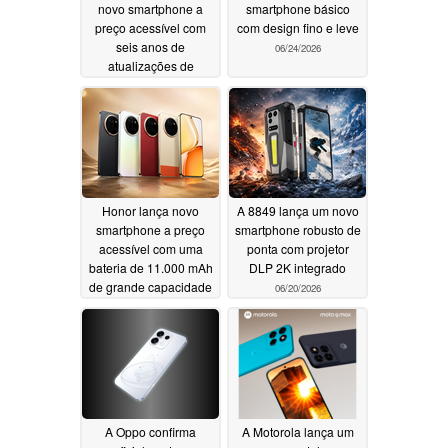
novo smartphone a
smartphone básico
preço acessível com
com design fino e leve
seis anos de
06/24/2026
atualizações de
software
06/26/2026
Honor lança novo
A 8849 lança um novo
smartphone a preço
smartphone robusto de
acessível com uma
ponta com projetor
bateria de 11.000 mAh
DLP 2K integrado
de grande capacidade
06/20/2026
06/23/2026
A Oppo confirma
A Motorola lança um