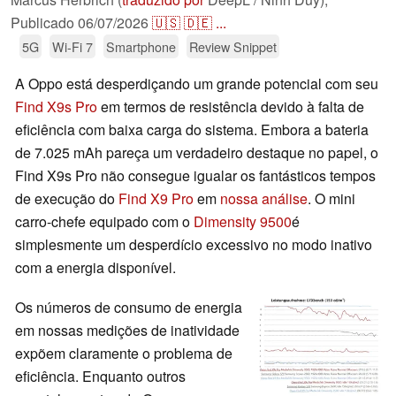
Publicado
06/07/2026
🇺🇸
🇩🇪
...
5G
Wi-Fi 7
Smartphone
Review Snippet
A Oppo está desperdiçando um grande potencial com seu
Find X9s Pro
em termos de resistência devido à falta de
eficiência com baixa carga do sistema. Embora a bateria
de 7.025 mAh pareça um verdadeiro destaque no papel, o
Find X9s Pro não consegue igualar os fantásticos tempos
de execução do
Find X9 Pro
em
nossa análise
. O mini
carro-chefe equipado com o
Dimensity 9500
é
simplesmente um desperdício excessivo no modo inativo
com a energia disponível.
Os números de consumo de energia
em nossas medições de inatividade
expõem claramente o problema de
eficiência. Enquanto outros