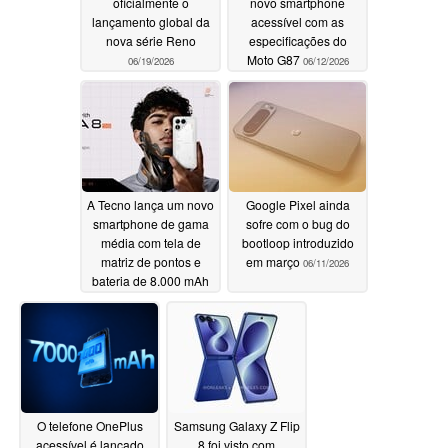
oficialmente o
novo smartphone
lançamento global da
acessível com as
nova série Reno
especificações do
Moto G87
06/19/2026
06/12/2026
A Tecno lança um novo
Google Pixel ainda
smartphone de gama
sofre com o bug do
média com tela de
bootloop introduzido
matriz de pontos e
em março
06/11/2026
bateria de 8.000 mAh
06/12/2026
O telefone OnePlus
Samsung Galaxy Z Flip
acessível é lançado
8 foi visto com