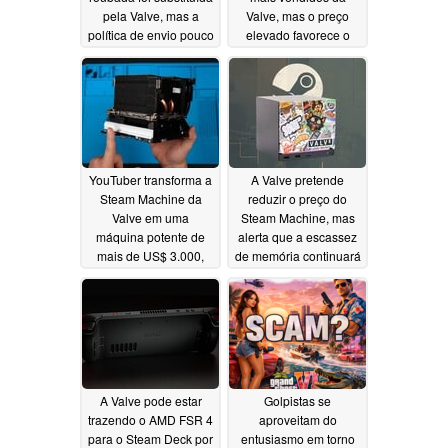
pela Valve, mas a
Valve, mas o preço
política de envio pouco
elevado favorece o
rigorosa foi apontada
mini PC
07/03/2026
como responsável
07/20/2026
YouTuber transforma a
A Valve pretende
Steam Machine da
reduzir o preço do
Valve em uma
Steam Machine, mas
máquina potente de
alerta que a escassez
mais de US$ 3.000,
de memória continuará
com 64 GB de RAM e
06/27/2026
SSD de 4 TB
06/27/2026
A Valve pode estar
Golpistas se
trazendo o AMD FSR 4
aproveitam do
para o Steam Deck por
entusiasmo em torno