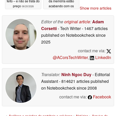
feito – e não se trata do
da memória estão
preço
acabando com os
06/20/2026
Show more articles
lucros do console
06/20/2026
Editor of the
original article
:
Adam
Corsetti
- Tech Writer
- 1467 articles
published on Notebookcheck
since
2025
contact me via:
@ACorsTechWriter
,
LinkedIn
Translator:
Ninh Ngoc Duy
- Editorial
Assistant
- 814621 articles published
on Notebookcheck
since 2008
contact me via:
Facebook
>
Análises e revisões de portáteis e celulares
>
Notícias
>
Arquivo de