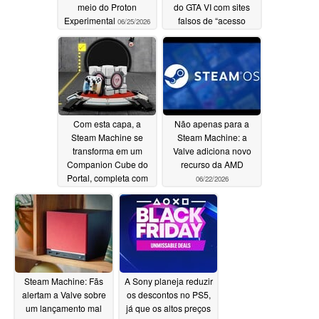
meio do Proton
do GTA VI com sites
Experimental
falsos de “acesso
06/25/2026
antecipado VIP”
06/24/2026
Com esta capa, a
Não apenas para a
Steam Machine se
Steam Machine: a
transforma em um
Valve adiciona novo
Companion Cube do
recurso da AMD
Portal, completa com
06/22/2026
um controle
combinando
06/22/2026
Steam Machine: Fãs
A Sony planeja reduzir
alertam a Valve sobre
os descontos no PS5,
um lançamento mal
já que os altos preços