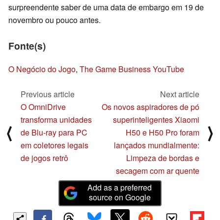
surpreendente saber de uma data de embargo em 19 de
novembro ou pouco antes.
Fonte(s)
O Negócio do Jogo
,
The Game Business YouTube
Previous article
Next article
O OmniDrive
Os novos aspiradores de pó
transforma unidades
superinteligentes Xiaomi
⟨
⟩
de Blu-ray para PC
H50 e H50 Pro foram
em coletores legais
lançados mundialmente:
de jogos retrô
Limpeza de bordas e
secagem com ar quente
Add as a preferred
source on Google