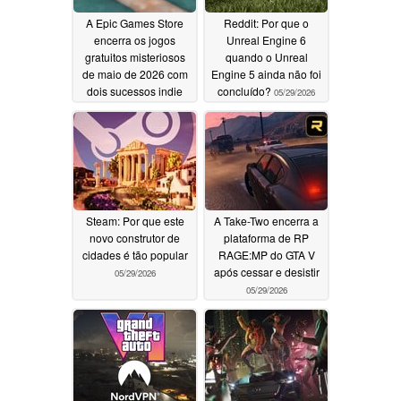
A Epic Games Store
Reddit: Por que o
encerra os jogos
Unreal Engine 6
gratuitos misteriosos
quando o Unreal
de maio de 2026 com
Engine 5 ainda não foi
dois sucessos indie
concluído?
05/29/2026
05/29/2026
Steam: Por que este
A Take-Two encerra a
novo construtor de
plataforma de RP
cidades é tão popular
RAGE:MP do GTA V
após cessar e desistir
05/29/2026
05/29/2026