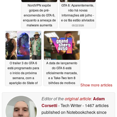
NordVPN expõe
GTA 6: Aparentemente,
golpes de pré-
não há novas
encomenda do GTA 6,
informações até julho -
enquanto a ameaça de
e os fãs estão aliviados
malware aumenta
05/22/2026
antes da data de
lançamento
05/27/2026
O trailer 3 do GTA 6
A data de lançamento
está programado para
do GTA 6 está
o início da próxima
oficialmente marcada,
semana, com a
e a Take-Two tem 8
aparição do State of
bilhões de motivos
Show more articles
Play planejada, sugere
para não adiá-lo
um novo vazamento
05/22/2026
Editor of the
original article
:
Adam
05/22/2026
Corsetti
- Tech Writer
- 1467 articles
published on Notebookcheck
since