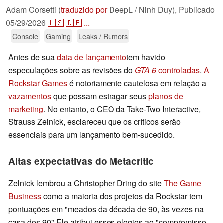
Adam Corsetti (
traduzido por
DeepL / Ninh Duy),
Publicado
05/29/2026
🇺🇸
🇩🇪
...
Console
Gaming
Leaks / Rumors
Antes de sua
data de lançamento
tem havido
especulações sobre as revisões do
GTA 6
controladas
.
A
Rockstar Games
é notoriamente cautelosa em relação a
vazamentos
que possam estragar seus
planos de
marketing
. No entanto, o CEO da Take-Two Interactive,
Strauss Zelnick, esclareceu que os críticos serão
essenciais para um lançamento bem-sucedido.
Altas expectativas do Metacritic
Zelnick lembrou a Christopher Dring do site
The Game
Business
como a maioria dos projetos da Rockstar tem
pontuações em "meados da década de 90, às vezes na
casa dos 90" Ele atribui esses elogios ao "compromisso