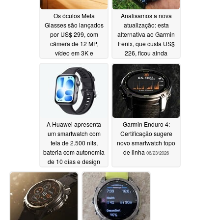
Os óculos Meta
Analisamos a nova
Glasses são lançados
atualização: esta
por US$ 299, com
alternativa ao Garmin
câmera de 12 MP,
Fenix, que custa US$
vídeo em 3K e
226, ficou ainda
tradução em tempo
melhor
06/24/2026
real
06/24/2026
A Huawei apresenta
Garmin Enduro 4:
um smartwatch com
Certificação sugere
tela de 2.500 nits,
novo smartwatch topo
bateria com autonomia
de linha
06/23/2026
de 10 dias e design
inspirado no relógio d
Apple
06/24/2026