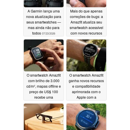
A Garmin lança uma
Mais do que apenas
nova atualização para
correções de bugs: a
seus smartwatches —
Amazfit atualiza seu
mas ainda não para
smartwatch acessível
todos
com novos recursos
07/23/2026
poderosos
07/07/2026
O smartwatch Amazfit
O smartwatch Amazfit
com brilho de 3.000
ganha novos recursos
cd/m², mapas offline e
e compatibilidade
preço de US$ 100
aprimorada com o
recebe uma
Apple com a
atualização
atualização mais
07/05/2026
recente
07/02/2026