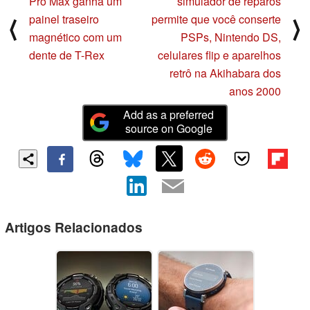
Pro Max ganha um
simulador de reparos
painel traseiro
permite que você conserte
⟨
⟩
magnético com um
PSPs, Nintendo DS,
dente de T-Rex
celulares flip e aparelhos
retrô na Akihabara dos
anos 2000
Add as a preferred
source on Google
Artigos Relacionados