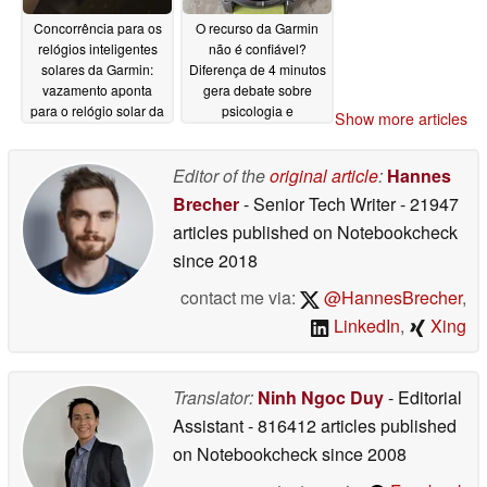
Concorrência para os
O recurso da Garmin
relógios inteligentes
não é confiável?
solares da Garmin:
Diferença de 4 minutos
vazamento aponta
gera debate sobre
para o relógio solar da
psicologia e
Show more articles
Amazfit
desempenho
06/22/2026
06/22/2026
Editor of the
original article
:
Hannes
Brecher
- Senior Tech Writer
- 21947
articles published on Notebookcheck
since 2018
contact me via:
@HannesBrecher
,
LinkedIn
,
Xing
Translator:
Ninh Ngoc Duy
- Editorial
Assistant
- 816412 articles published
on Notebookcheck
since 2008