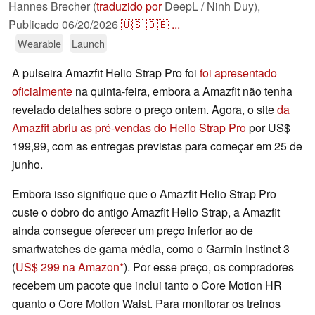
Hannes Brecher (
traduzido por
DeepL / Ninh Duy),
Publicado
06/20/2026
🇺🇸
🇩🇪
...
Wearable
Launch
A pulseira Amazfit Helio Strap Pro foi
foi apresentado
oficialmente
na quinta-feira, embora a Amazfit não tenha
revelado detalhes sobre o preço ontem. Agora, o site
da
Amazfit abriu as pré-vendas do Helio Strap Pro
por US$
199,99, com as entregas previstas para começar em 25 de
junho.
Embora isso signifique que o Amazfit Helio Strap Pro
custe o dobro do antigo Amazfit Helio Strap, a Amazfit
ainda consegue oferecer um preço inferior ao de
smartwatches de gama média, como o Garmin Instinct 3
(
US$ 299 na Amazon
). Por esse preço, os compradores
recebem um pacote que inclui tanto o Core Motion HR
quanto o Core Motion Waist. Para monitorar os treinos