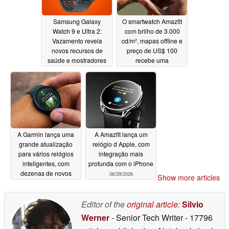
Samsung Galaxy
O smartwatch Amazfit
Watch 9 e Ultra 2:
com brilho de 3.000
Vazamento revela
cd/m², mapas offline e
novos recursos de
preço de US$ 100
saúde e mostradores
recebe uma
de relógio
atualização
07/06/2026
07/05/2026
A Garmin lança uma
A Amazfit lança um
grande atualização
relógio d Apple, com
para vários relógios
integração mais
inteligentes, com
profunda com o iPhone
dezenas de novos
06/29/2026
Show more articles
recursos e melhorias
07/02/2026
Editor of the
original article
:
Silvio
Werner
- Senior Tech Writer
- 17796