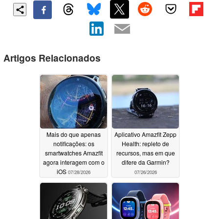
Artigos Relacionados
Mais do que apenas
Aplicativo Amazfit Zepp
notificações: os
Health: repleto de
smartwatches Amazfit
recursos, mas em que
agora interagem com o
difere da Garmin?
iOS
07/28/2026
07/26/2026