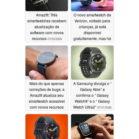
Amazfit: Três
O novo smartwatch da
smartwatches recebem
Verizon, voltado para
atualização de
crianças, já está
software com novos
disponível
recursos
gratuitamente, mas há
07/23/2026
uma condição
07/15/2026
Mais do que apenas
A Samsung divulga o “
correções de bugs: a
Galaxy Able” e
Amazfit atualiza seu
confirma o “ Galaxy
smartwatch acessível
Watch9” e o “ Galaxy
com novos recursos
Watch Ultra2”
07/07/2026
poderosos
07/07/2026