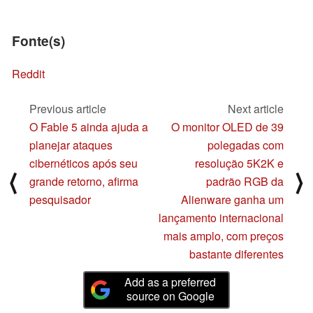
Fonte(s)
Reddit
Previous article
Next article
O Fable 5 ainda ajuda a
O monitor OLED de 39
planejar ataques
polegadas com
cibernéticos após seu
resolução 5K2K e
⟨
⟩
grande retorno, afirma
padrão RGB da
pesquisador
Alienware ganha um
lançamento internacional
mais amplo, com preços
bastante diferentes
Add as a preferred
source on Google