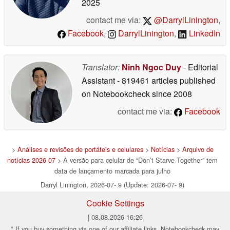
2025
contact me via:
@DarrylLinington
,
Facebook
,
DarrylLinington
,
LinkedIn
Translator:
Ninh Ngoc Duy
- Editorial
Assistant
- 819461 articles published
on Notebookcheck
since 2008
contact me via:
Facebook
>
Análises e revisões de portáteis e celulares
>
Notícias
>
Arquivo de
notícias 2026 07
> A versão para celular de “Don’t Starve Together” tem
data de lançamento marcada para julho
Darryl Linington, 2026-07- 9 (Update: 2026-07- 9)
Cookie Settings
| 08.08.2026 16:26
* If you buy something via one of our affiliate links, Notebookcheck may