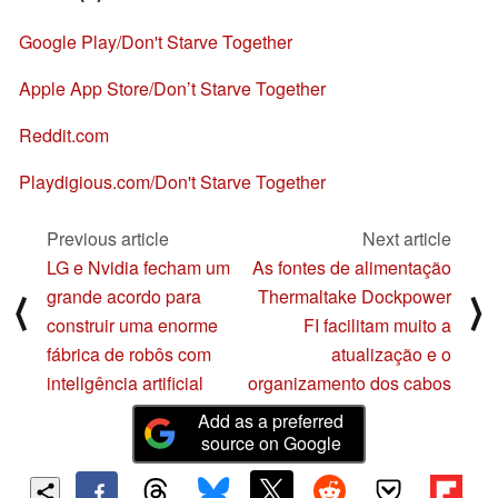
Google Play/Don't Starve Together
Apple App Store/Don’t Starve Together
Reddit.com
Playdigious.com/Don't Starve Together
Previous article
Next article
LG e Nvidia fecham um
As fontes de alimentação
grande acordo para
Thermaltake Dockpower
⟨
⟩
construir uma enorme
FI facilitam muito a
fábrica de robôs com
atualização e o
inteligência artificial
organizamento dos cabos
Add as a preferred
source on Google