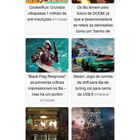
CookieRun: Crumble
Os fãs temem pelo
ultrapassa 1 milhão de
futuro de DOOM, já
pré-inscrições
que a desenvolvedora
07/10/2026
se refere às demissões
como um “banho de
sangue”
07/10/2026
“Black Flag Resynced”:
Steam: Jogo de corrida
as primeiras críticas
de drift para fãs de
impressionam os fãs –
tuning cai para cerca
mas há um porém
de US$ 6
07/09/2026
07/10/2026