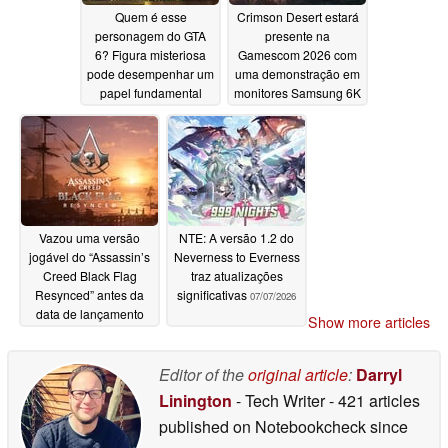
Quem é esse
Crimson Desert estará
personagem do GTA
presente na
6? Figura misteriosa
Gamescom 2026 com
pode desempenhar um
uma demonstração em
papel fundamental
monitores Samsung 6K
07/09/2026
07/08/2026
Vazou uma versão
NTE: A versão 1.2 do
jogável do “Assassin’s
Neverness to Everness
Creed Black Flag
traz atualizações
Resynced” antes da
significativas
07/07/2026
data de lançamento
Show more articles
07/08/2026
Editor of the
original article
:
Darryl
Linington
- Tech Writer
- 421 articles
published on Notebookcheck
since