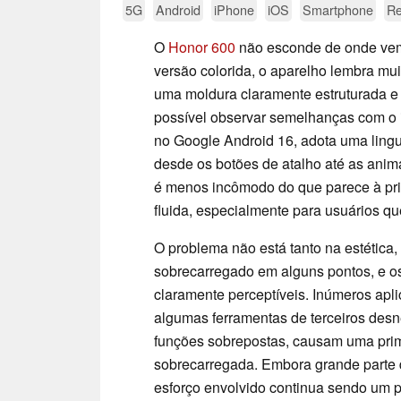
5G
Android
iPhone
iOS
Smartphone
Re
O
Honor 600
não esconde de onde vem 
versão colorida, o aparelho lembra mu
uma moldura claramente estruturada e
possível observar semelhanças com o 
no Google Android 16, adota uma ling
desde os botões de atalho até as anima
é menos incômodo do que parece à prime
fluida, especialmente para usuários qu
O problema não está tanto na estética
sobrecarregado em alguns pontos, e os
claramente perceptíveis. Inúmeros aplic
algumas ferramentas de terceiros desn
funções sobrepostas, causam uma pri
sobrecarregada. Embora grande parte d
esforço envolvido continua sendo um p