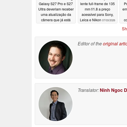
Galaxy S27 Pro e S27
lente full-frame de 135
P
Ultra deveriam receber
mm f/1.8 a preço
em
uma atualização da
acessível para Sony,
câmera que já está
Leica e Nikon
c
07/03/2026
atrasada há 4 anos
Sh
07/03/2026
Editor of the
original arti
Translator:
Ninh Ngoc 