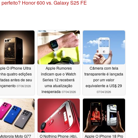
o perfeito? Honor 600 vs. Galaxy S25 FE
ple O iPhone Ultra
Apple Rumores
Câmera com tela
nha quatro edições
indicam que o Watch
transparente é lançada
itadas antes de seu
Series 12 receberá
por um valor
nçamento
uma atualização
equivalente a US$ 29
07/06/2026
inesperada
07/04/2026
07/04/2026
Motorola Moto G77
O Nothing Phone (4b),
Apple O iPhone 18 Pro