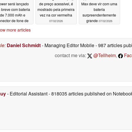
ower será lançado
de preço acessível, é
Max deve vir com uma
 breve com bateria
mostrado pela primeira
bateria
de 7.000 mAh e
vez na cor vermelha
surpreendentemente
onector de fone de
grande
07/02/2026
07/02/2026
ouvido de 3,5 mm
ow more articles
07/02/2026
cle
:
Daniel Schmidt
- Managing Editor Mobile
- 987 articles p
contact me via:
@Tellheim
,
Fac
Duy
- Editorial Assistant
- 818035 articles published on Notebo