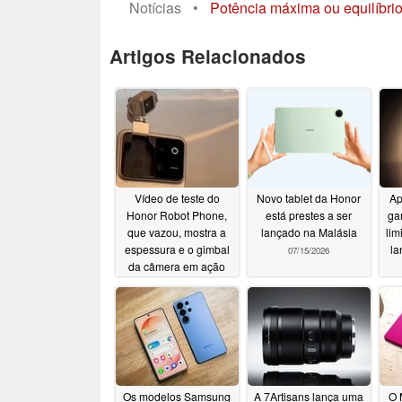
Notícias
•
Potência máxima ou equilíbri
Artigos Relacionados
Vídeo de teste do
Novo tablet da Honor
Ap
Honor Robot Phone,
está prestes a ser
ga
que vazou, mostra a
lançado na Malásia
lim
espessura e o gimbal
la
07/15/2026
da câmera em ação
07/18/2026
Os modelos Samsung
A 7Artisans lança uma
O 