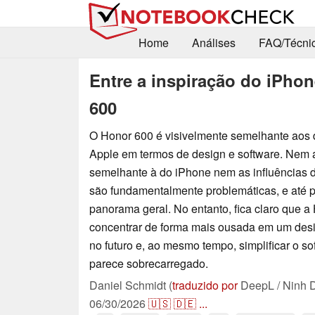
Home
Análises
FAQ/Técni
Entre a inspiração do iPhon
600
O Honor 600 é visivelmente semelhante aos d
Apple em termos de design e software. Nem 
semelhante à do iPhone nem as influências
são fundamentalmente problemáticas, e até 
panorama geral. No entanto, fica claro que a
concentrar de forma mais ousada em um des
no futuro e, ao mesmo tempo, simplificar o s
parece sobrecarregado.
Daniel Schmidt (
traduzido por
DeepL / Ninh 
06/30/2026
🇺🇸
🇩🇪
...