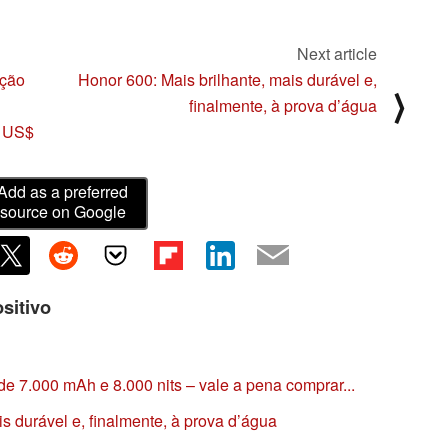
Next article
ação
Honor 600: Mais brilhante, mais durável e,
⟩
finalmente, à prova d’água
r US$
Add as a preferred
source on Google
sitivo
e 7.000 mAh e 8.000 nits – vale a pena comprar...
s durável e, finalmente, à prova d’água