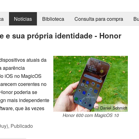
ca
Notícias
Biblioteca
Consulta para compra
Bu
e e sua própria identidade - Honor
ispositivos atuais da
a aparência
 do iOS no MagicOS
parecem coerentes no
 Honor poderia se
ign mais independente
oftware, que às vezes
ⓘ Daniel Schmidt
Honor 600 com MagicOS 10
Duy),
Publicado