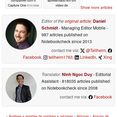
compatível com o
apresentado em um
Capture One
vídeo de
07/01/2026
Show more articles
demonstração prática
07/01/2026
Editor of the
original article
:
Daniel
Schmidt
- Managing Editor Mobile
-
987 articles published on
Notebookcheck
since 2013
contact me via:
@Tellheim
,
Facebook
,
tellheim1763
,
LinkedIn
,
Xing
Translator:
Ninh Ngoc Duy
- Editorial
Assistant
- 818035 articles published
on Notebookcheck
since 2008
contact me via:
Facebook
>
Análises e revisões de portáteis e celulares
>
Notícias
>
Arquivo de