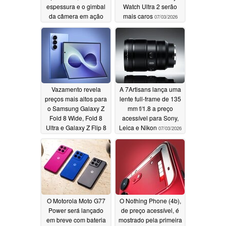
espessura e o gimbal
Watch Ultra 2 serão
da câmera em ação
mais caros
07/03/2026
07/18/2026
Vazamento revela
A 7Artisans lança uma
preços mais altos para
lente full-frame de 135
o Samsung Galaxy Z
mm f/1.8 a preço
Fold 8 Wide, Fold 8
acessível para Sony,
Ultra e Galaxy Z Flip 8
Leica e Nikon
07/03/2026
07/03/2026
O Motorola Moto G77
O Nothing Phone (4b),
Power será lançado
de preço acessível, é
em breve com bateria
mostrado pela primeira