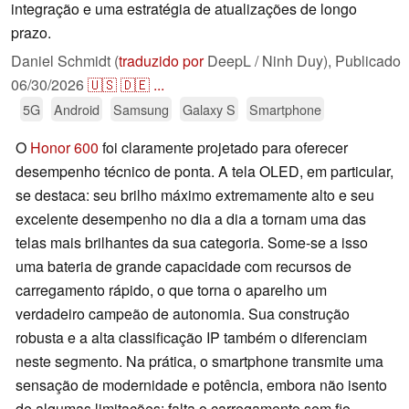
integração e uma estratégia de atualizações de longo
prazo.
Daniel Schmidt (
traduzido por
DeepL / Ninh Duy),
Publicado
06/30/2026
🇺🇸
🇩🇪
...
5G
Android
Samsung
Galaxy S
Smartphone
O
Honor 600
foi claramente projetado para oferecer
desempenho técnico de ponta. A tela OLED, em particular,
se destaca: seu brilho máximo extremamente alto e seu
excelente desempenho no dia a dia a tornam uma das
telas mais brilhantes da sua categoria. Some-se a isso
uma bateria de grande capacidade com recursos de
carregamento rápido, o que torna o aparelho um
verdadeiro campeão de autonomia. Sua construção
robusta e a alta classificação IP também o diferenciam
neste segmento. Na prática, o smartphone transmite uma
sensação de modernidade e potência, embora não isento
de algumas limitações: falta o carregamento sem fio,