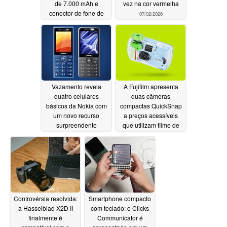
de 7.000 mAh e
vez na cor vermelha
conector de fone de
07/02/2026
ouvido de 3,5 mm
07/02/2026
Vazamento revela
A Fujifilm apresenta
quatro celulares
duas câmeras
básicos da Nokia com
compactas QuickSnap
um novo recurso
a preços acessíveis
surpreendente
que utilizam filme de
35 mm
07/01/2026
07/01/2026
Controvérsia resolvida:
Smartphone compacto
a Hasselblad X2D II
com teclado: o Clicks
finalmente é
Communicator é