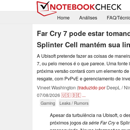
Home
Análises
FAQ/Técni
Far Cry 7 pode estar toma
Splinter Cell mantém sua li
A Ubisoft pretende fazer as coisas de maneir
7, ou pelo menos é o que parece. Uma fonte i
próxima versão contará com um elemento de j
resgate, com PvPvE e gerenciamento de inve
Vineet Washington (
traduzido por
DeepL / Ni
07/08/2026
🇺🇸
🇩🇪
...
Gaming
Leaks / Rumors
Apesar da turbulência na Ubisoft, o d
próximos jogos
da série Far Cry
e Splin