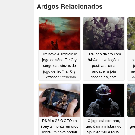
Artigos Relacionados
Um novo e ambicioso
Este jogo de tiro com
Q
jogo da série Far Cry
94% de avaliações
so
surge das cinzas do
positivas, uma
j
jogo de tiro “Far Cry
verdadeira joia
me
Extraction”
escondida, está
d
07/28/2026
custando apenas US$
2,49 no Steam neste
momento
07/08/2026
PS Vita 2? O CEO da
O jogo sul-coreano,
Sony alimenta rumores
que é uma mistura de
gen
sobre um novo portátil
Splinter Cell e MGS,