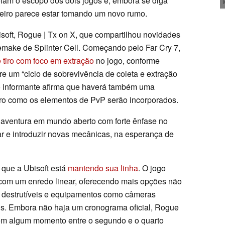
lam o escopo dos dois jogos e, embora se diga
eiro parece estar tomando um novo rumo.
soft, Rogue | Tx on X, que compartilhou novidades
emake de Splinter Cell. Começando pelo Far Cry 7,
 tiro com foco em extração
no jogo, conforme
e um “ciclo de sobrevivência de coleta e extração
 o informante afirma que haverá também uma
ro como os elementos de PvP serão incorporados.
 aventura em mundo aberto com forte ênfase no
ar e introduzir novas mecânicas, na esperança de
 que a Ubisoft está
mantendo sua linha
. O jogo
com um enredo linear, oferecendo mais opções não
s destrutíveis e equipamentos como câmeras
is. Embora não haja um cronograma oficial, Rogue
em algum momento entre o segundo e o quarto