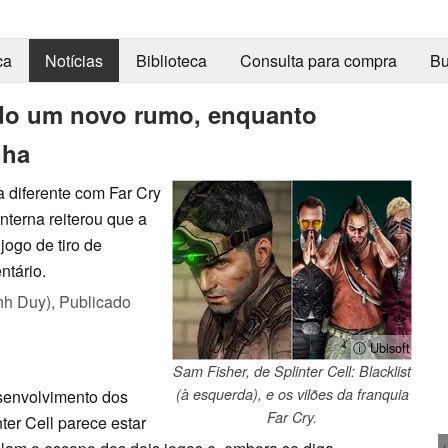
ca
Notícias
Biblioteca
Consulta para compra
Bu
ndo um novo rumo, enquanto
nha
a diferente com Far Cry
nterna reiterou que a
ogo de tiro de
ntário.
nh Duy),
Publicado
ⓘ Ubisoft
Sam Fisher, de Splinter Cell: Blacklist
(à esquerda), e os vilões da franquia
esenvolvimento dos
Far Cry.
ter Cell parece estar