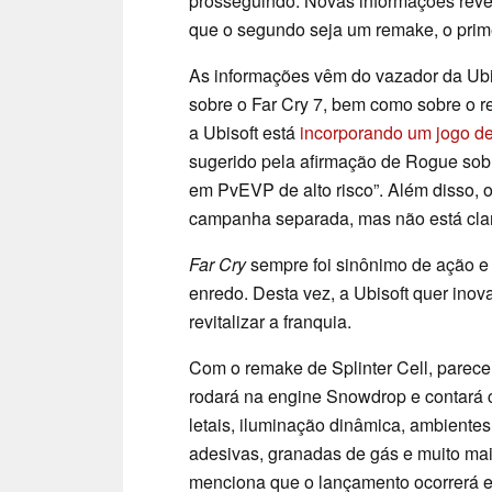
prosseguindo. Novas informações reve
que o segundo seja um remake, o prim
As informações vêm do vazador da Ubi
sobre o Far Cry 7, bem como sobre o r
a Ubisoft está
incorporando um jogo de
sugerido pela afirmação de Rogue sobr
em PvEVP de alto risco”. Além disso,
campanha separada, mas não está cla
Far Cry
sempre foi sinônimo de ação e
enredo. Desta vez, a Ubisoft quer inov
revitalizar a franquia.
Com o remake de Splinter Cell, parece
rodará na engine Snowdrop e contará 
letais, iluminação dinâmica, ambiente
adesivas, granadas de gás e muito ma
menciona que o lançamento ocorrerá 