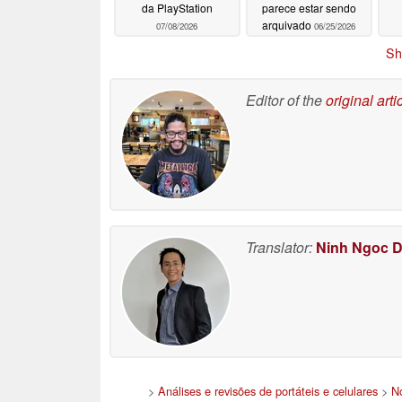
da PlayStation
parece estar sendo
arquivado
07/08/2026
06/25/2026
Sh
Editor of the
original arti
Translator:
Ninh Ngoc 
>
Análises e revisões de portáteis e celulares
>
No