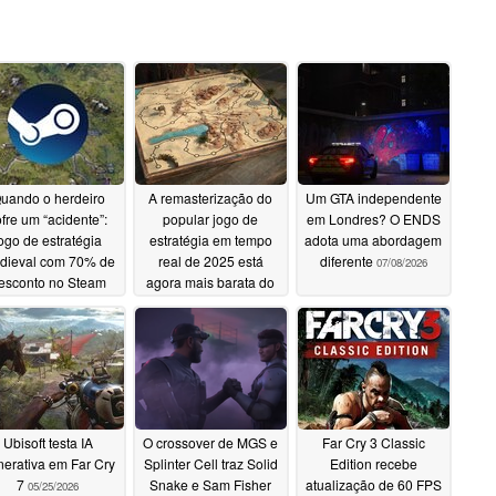
uando o herdeiro
A remasterização do
Um GTA independente
fre um “acidente”:
popular jogo de
em Londres? O ENDS
ogo de estratégia
estratégia em tempo
adota uma abordagem
dieval com 70% de
real de 2025 está
diferente
07/08/2026
esconto no Steam
agora mais barata do
que nunca no Steam
07/08/2026
07/08/2026
Ubisoft testa IA
O crossover de MGS e
Far Cry 3 Classic
erativa em Far Cry
Splinter Cell traz Solid
Edition recebe
7
Snake e Sam Fisher
atualização de 60 FPS
05/25/2026