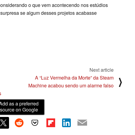
 considerando o que vem acontecendo nos estúdios
a surpresa se algum desses projetos acabasse
Next article
A “Luz Vermelha da Morte” da Steam
⟩
Machine acabou sendo um alarme falso
s
Add as a preferred
source on Google