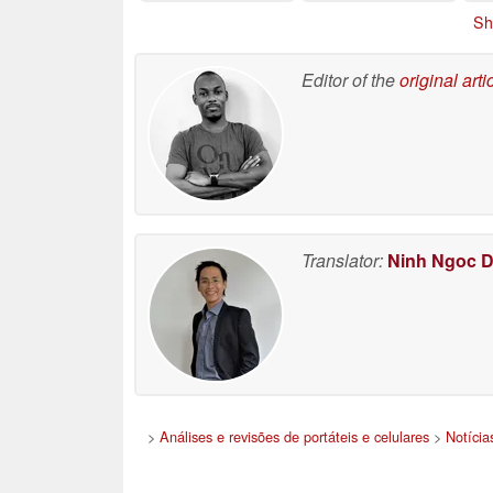
duração da bateria
G
Sh
07/08/2026
Editor of the
original arti
Translator:
Ninh Ngoc 
>
Análises e revisões de portáteis e celulares
>
Notícia