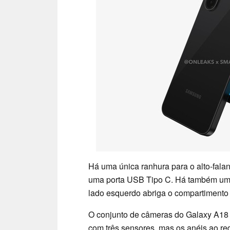
Há uma única ranhura para o alto-falant
uma porta USB Tipo C. Há também um s
lado esquerdo abriga o compartimento 
O conjunto de câmeras do Galaxy A18 c
com três sensores, mas os anéis ao re