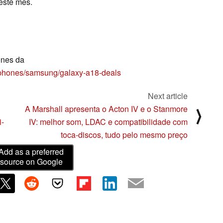
 este mês.
ones da
/phones/samsung/galaxy-a18-deals
Next article
A Marshall apresenta o Acton IV e o Stanmore
⟩
i-
IV: melhor som, LDAC e compatibilidade com
toca-discos, tudo pelo mesmo preço
Add as a preferred
source on Google