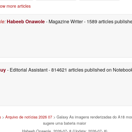
en 6 em todas as
ow more articles
versões
07/07/2026
cle
:
Habeeb Onawole
- Magazine Writer
- 1589 articles publis
Duy
- Editorial Assistant
- 814621 articles published on Notebo
s
>
Arquivo de notícias 2026 07
> Galaxy As imagens renderizadas do A18 mo
sugere uma bateria maior
Habeeb Onawole, 2026-07- 8 (Update: 2026-07- 8)