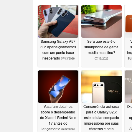
Samsung Galaxy A57
Será que este é o
5G: Aperfeiçoamentos
smartphone de gama
s
com um ponto fraco
média mais fino?
im
inesperado
Tu
07/13/2026
07/13/2026
Vazaram detalhes
Concorrência acirrada
O 
sobre o desempenho
para o Galaxy S26:
do Xiaomi Redmi Note
este celular compacto
a
17 antes do
impressiona por suas
lançamento
câmeras e pela
S
07/08/2026