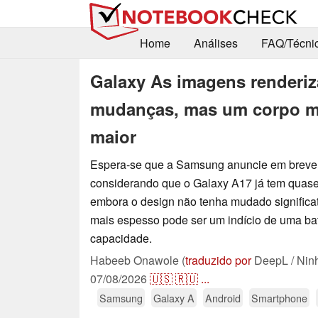
Home
Análises
FAQ/Técni
Galaxy As imagens renderi
mudanças, mas um corpo ma
maior
Espera-se que a Samsung anuncie em breve
considerando que o Galaxy A17 já tem quase
embora o design não tenha mudado significa
mais espesso pode ser um indício de uma ba
capacidade.
Habeeb Onawole (
traduzido por
DeepL / Nin
07/08/2026
🇺🇸
🇷🇺
...
Samsung
Galaxy A
Android
Smartphone