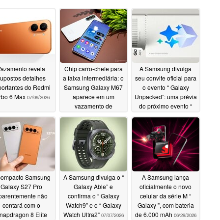
Vazamento revela
Chip carro-chefe para
A Samsung divulga
upostos detalhes
a faixa intermediária: o
seu convite oficial para
portantes do Redmi
Samsung Galaxy M67
o evento “ Galaxy
rbo 6 Max
aparece em um
Unpacked”: uma prévia
07/09/2026
vazamento de
do próximo evento “
resultados de
Apple ”, previsto para
benchmark
setembro
07/09/2026
07/08/2026
compacto Samsung
A Samsung divulga o “
A Samsung lança
Galaxy S27 Pro
Galaxy Able” e
oficialmente o novo
parentemente não
confirma o “ Galaxy
celular da série M “
contará com o
Watch9” e o “ Galaxy
Galaxy ”, com bateria
napdragon 8 Elite
Watch Ultra2”
de 6.000 mAh
07/07/2026
06/29/2026