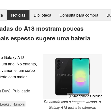
ca
Notícias
Biblioteca
Consulta para compra
Bu
zadas do A18 mostram poucas
is espesso sugere uma bateria
 o Galaxy A18,
 um ano. No entanto,
tivamente, um corpo
teria com maior
h Duy),
Publicado
ⓘ Smartphone Checker
De acordo com a imagem vazada, o
Leaks / Rumors
Galaxy A18 terá três câmeras