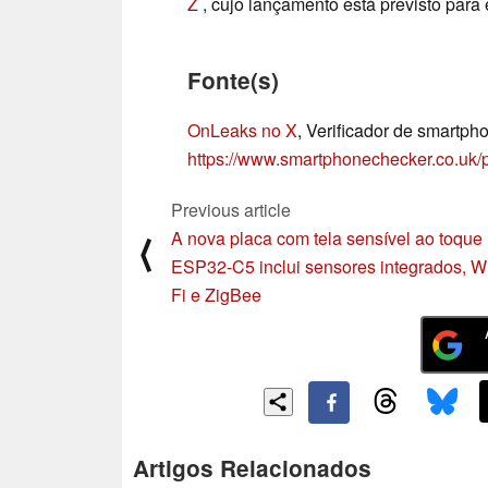
Z
, cujo lançamento está previsto para
Fonte(s)
OnLeaks no X
, Verificador de smartph
https://www.smartphonechecker.co.uk
Previous article
A nova placa com tela sensível ao toque
⟨
ESP32-C5 inclui sensores integrados, W
Fi e ZigBee
Artigos Relacionados