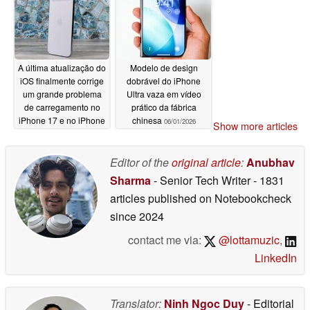
A última atualização do
Modelo de design
iOS finalmente corrige
dobrável do iPhone
um grande problema
Ultra vaza em vídeo
de carregamento no
prático da fábrica
iPhone 17 e no iPhone
chinesa
06/01/2026
Show more articles
Air
06/02/2026
Editor of the
original article
:
Anubhav
Sharma
- Senior Tech Writer
- 1831
articles published on Notebookcheck
since 2024
contact me via:
@lottamuzic
,
LinkedIn
Translator:
Ninh Ngoc Duy
- Editorial