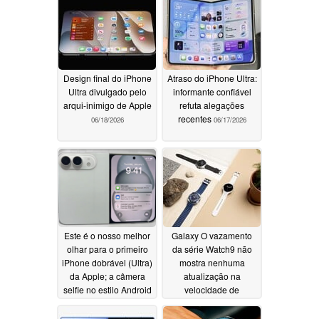
Design final do iPhone
Atraso do iPhone Ultra:
Ultra divulgado pelo
informante confiável
arqui-inimigo de Apple
refuta alegações
recentes
06/18/2026
06/17/2026
Este é o nosso melhor
Galaxy O vazamento
olhar para o primeiro
da série Watch9 não
iPhone dobrável (Ultra)
mostra nenhuma
da Apple; a câmera
atualização na
selfie no estilo Android
velocidade de
foi sugerida
carregamento em
06/07/2026
relação ao Watch8