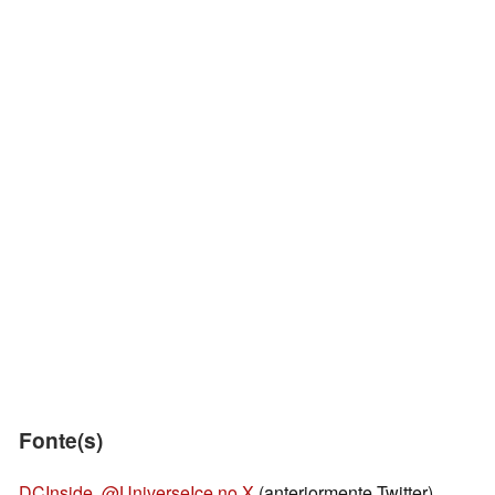
Fonte(s)
DCInside
,
@UniverseIce no X
(anteriormente Twitter)