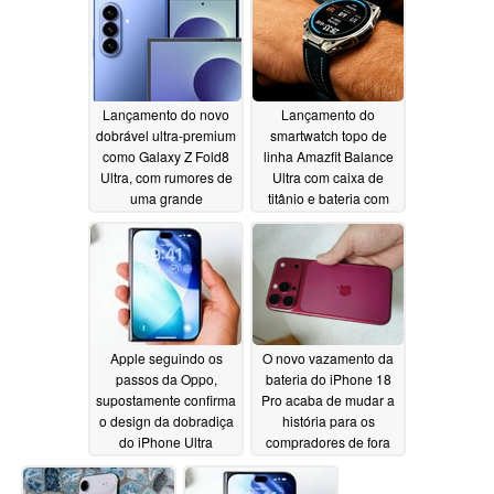
06/07/2026
Lançamento do novo
Lançamento do
dobrável ultra-premium
smartwatch topo de
como Galaxy Z Fold8
linha Amazfit Balance
Ultra, com rumores de
Ultra com caixa de
uma grande
titânio e bateria com
atualização da bateria
duração de 30 dias
06/03/2026
06/03/2026
Apple seguindo os
O novo vazamento da
passos da Oppo,
bateria do iPhone 18
supostamente confirma
Pro acaba de mudar a
o design da dobradiça
história para os
do iPhone Ultra
compradores de fora
dos EUA
06/03/2026
06/02/2026