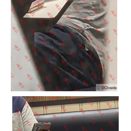
ⓘ DCInside