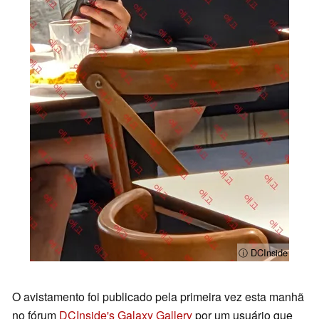
ⓘ DCInside
O avistamento foi publicado pela primeira vez esta manhã
no fórum
DCInside's Galaxy Gallery
por um usuário que