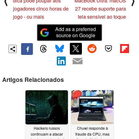
⟨
⟩
dica pode poupar aos
MacBook Ultra: macOS
jogadores cinco horas de
27 recebe suporte para
jogo - ou mais
tela sensível ao toque
Add as a preferred
source on Google
Artigos Relacionados
Hackers russos
Chuwi responde à
continuam a atacar
fraude da CPU, mas