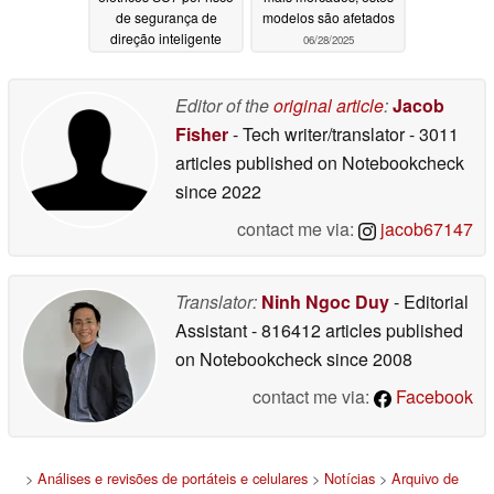
de segurança de
modelos são afetados
direção inteligente
06/28/2025
09/19/2025
Editor of the
original article
:
Jacob
Fisher
- Tech writer/translator
- 3011
articles published on Notebookcheck
since 2022
contact me via:
jacob67147
Translator:
Ninh Ngoc Duy
- Editorial
Assistant
- 816412 articles published
on Notebookcheck
since 2008
contact me via:
Facebook
>
Análises e revisões de portáteis e celulares
>
Notícias
>
Arquivo de