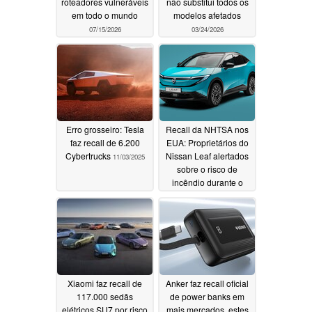
roteadores vulneráveis
não substitui todos os
em todo o mundo
modelos afetados
07/15/2026
03/24/2026
Erro grosseiro: Tesla
Recall da NHTSA nos
faz recall de 6.200
EUA: Proprietários do
Cybertrucks
Nissan Leaf alertados
11/03/2025
sobre o risco de
incêndio durante o
carregamento rápido,
caos na produção do
modelo sucessor
10/07/2025
Xiaomi faz recall de
Anker faz recall oficial
117.000 sedãs
de power banks em
elétricos SU7 por risco
mais mercados, estes