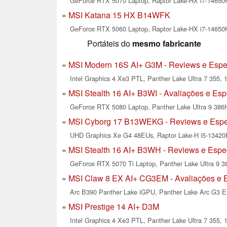
GeForce RTX 5070 Laptop, Raptor Lake-HX i7-14650H
MSI Katana 15 HX B14WFK
GeForce RTX 5060 Laptop, Raptor Lake-HX i7-14650H
Portáteis do
mesmo fabricante
MSI Modern 16S AI+ G3M - Reviews e Espe
Intel Graphics 4 Xe3 PTL, Panther Lake Ultra 7 355, 1
MSI Stealth 16 AI+ B3WI - Avaliações e Esp
GeForce RTX 5080 Laptop, Panther Lake Ultra 9 386H
MSI Cyborg 17 B13WEKG - Reviews e Espe
UHD Graphics Xe G4 48EUs, Raptor Lake-H i5-13420H
MSI Stealth 16 AI+ B3WH - Reviews e Espe
GeForce RTX 5070 Ti Laptop, Panther Lake Ultra 9 38
MSI Claw 8 EX AI+ CG3EM - Avaliações e E
Arc B390 Panther Lake iGPU, Panther Lake Arc G3 Ex
MSI Prestige 14 AI+ D3M
Intel Graphics 4 Xe3 PTL, Panther Lake Ultra 7 355, 1