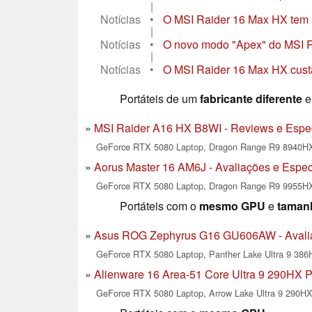
|
Notícias
•
O MSI Raider 16 Max HX tem u
|
Notícias
•
O novo modo "Apex" do MSI Rai
|
Notícias
•
O MSI Raider 16 Max HX cust
Portáteis de um
fabricante diferente
e
MSI Raider A16 HX B8WI - Reviews e Espec
GeForce RTX 5080 Laptop, Dragon Range R9 8940H
Aorus Master 16 AM6J - Avaliações e Espec
GeForce RTX 5080 Laptop, Dragon Range R9 9955H
Portáteis com o
mesmo GPU
e
tamanh
Asus ROG Zephyrus G16 GU606AW - Avalia
GeForce RTX 5080 Laptop, Panther Lake Ultra 9 386H
Alienware 16 Area-51 Core Ultra 9 290HX P
GeForce RTX 5080 Laptop, Arrow Lake Ultra 9 290HX