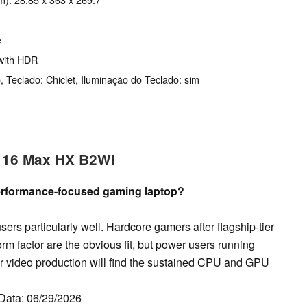
e
with HDR
o, Teclado: Chiclet, Iluminação do Teclado: sim
r 16 Max HX B2WI
erformance-focused gaming laptop?
ers particularly well. Hardcore gamers after flagship-tier
rm factor are the obvious fit, but power users running
 video production will find the sustained CPU and GPU
 Data: 06/29/2026