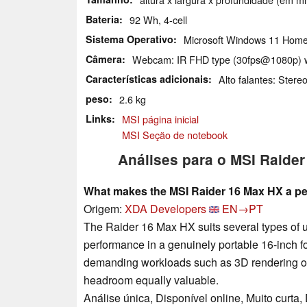
Bateria
92 Wh, 4-cell
Sistema Operativo
Microsoft Windows 11 Hom
Câmera
Webcam: IR FHD type (30fps@1080p) 
Características adicionais
Alto falantes: Stere
peso
2.6 kg
Links
MSI página inicial
MSI Seção de notebook
Análises para o MSI Raide
What makes the MSI Raider 16 Max HX a p
Origem:
XDA Developers
EN→PT
The Raider 16 Max HX suits several types of us
performance in a genuinely portable 16-inch fo
demanding workloads such as 3D rendering or
headroom equally valuable.
Análise única, Disponível online, Muito curta,