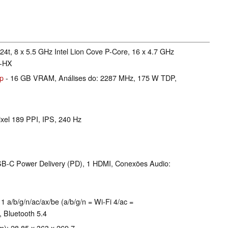
24t, 8 x 5.5 GHz Intel Lion Cove P-Core, 16 x 4.7 GHz
e-HX
p
- 16 GB VRAM, Análises do: 2287 MHz, 175 W TDP,
xel 189 PPI, IPS, 240 Hz
SB-C Power Delivery (PD), 1 HDMI, Conexões Audio:
b/​g/​n/​ac/​ax/​be (a/b/g/n = Wi-Fi 4/ac =
, Bluetooth 5.4
m): 28.85 x 363 x 269.7