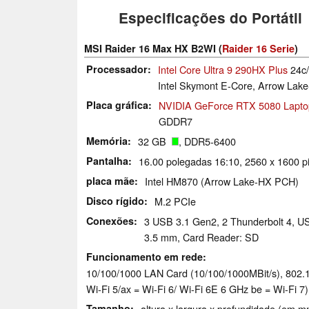
Especificações do Portátil
MSI Raider 16 Max HX B2WI (
Raider 16 Serie
)
Processador
Intel Core Ultra 9 290HX Plus
24c/
Intel Skymont E-Core, Arrow Lak
Placa gráfica
NVIDIA GeForce RTX 5080 Lapto
GDDR7
Memória
32 GB
, DDR5-6400
Pantalha
16.00 polegadas 16:10, 2560 x 1600 pi
placa mãe
Intel HM870 (Arrow Lake-HX PCH)
Disco rígido
M.2 PCIe
Conexões
3 USB 3.1 Gen2, 2 Thunderbolt 4, U
3.5 mm, Card Reader: SD
Funcionamento em rede
10/100/1000 LAN Card (10/100/1000MBit/s), 802.11 a/​
Wi-Fi 5/ax = Wi-Fi 6/ Wi-Fi 6E 6 GHz be = Wi-Fi 7)
Tamanho
altura x largura x profundidade (em m