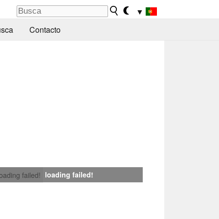
▼
sca
Contacto
loading failed!
loading failed!