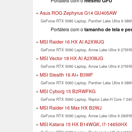
Portáteis com o
mesmo GPU
Asus ROG Zephyrus G14 GU405AW
GeForce RTX 5080 Laptop, Panther Lake Ultra 9 386H
Portáteis com o
tamanho de tela e pe
MSI Raider 16 HX AI A2XWJG
GeForce RTX 5090 Laptop, Arrow Lake Ultra 9 275HX,
MSI Vector 18 HX AI A2XWJG
GeForce RTX 5090 Laptop, Arrow Lake Ultra 9 275HX,
MSI Stealth 16 AI+ B3WF
GeForce RTX 5060 Laptop, Panther Lake Ultra 9 386H
MSI Cyborg 15 B2RWFKG
GeForce RTX 5060 Laptop, Raptor Lake-H Core 7 240H
MSI Raider 16 Max HX B2WJ
GeForce RTX 5090 Laptop, Arrow Lake Ultra 9 290HX 
MSI Katana 15 HX B14WGK, i7-14650HX