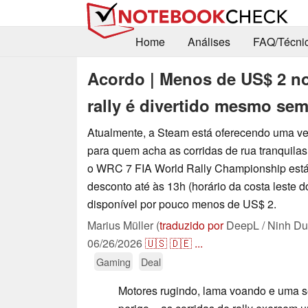
Home
Análises
FAQ/Técni
Acordo | Menos de US$ 2 no
rally é divertido mesmo se
Atualmente, a Steam está oferecendo uma v
para quem acha as corridas de rua tranquil
o WRC 7 FIA World Rally Championship est
desconto até às 13h (horário da costa leste 
disponível por pouco menos de US$ 2.
Marius Müller (
traduzido por
DeepL / Ninh Du
06/26/2026
🇺🇸
🇩🇪
...
Gaming
Deal
Motores rugindo, lama voando e uma 