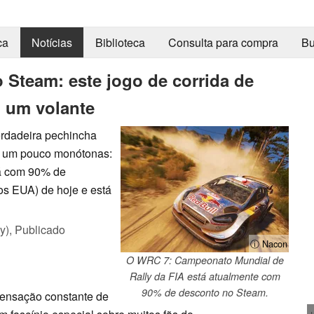
ca
Notícias
Biblioteca
Consulta para compra
Bu
 Steam: este jogo de corrida de
m um volante
erdadeira pechincha
as um pouco monótonas:
á com 90% de
dos EUA) de hoje e está
y),
Publicado
ⓘ Nacon
O WRC 7: Campeonato Mundial de
Rally da FIA está atualmente com
90% de desconto no Steam.
sensação constante de