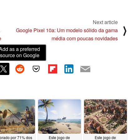
Next article
⟩
a
Google Pixel 10a: Um modelo sólido da gama
e
média com poucas novidades
Add as a preferred
source on Google
orado por 71% dos
Este jogo de
Este jogo de