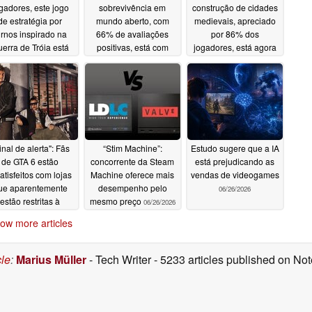
gadores, este jogo
sobrevivência em
construção de cidades
de estratégia por
mundo aberto, com
medievais, apreciado
urnos inspirado na
66% de avaliações
por 86% dos
erra de Tróia está
positivas, está com
jogadores, está agora
m 80% de desconto
65% de desconto no
com 50% de desconto
o Steam
Steam
no Steam
07/01/2026
06/30/2026
06/29/2026
inal de alerta": Fãs
“Stim Machine”:
Estudo sugere que a IA
de GTA 6 estão
concorrente da Steam
está prejudicando as
atisfeitos com lojas
Machine oferece mais
vendas de videogames
ue aparentemente
desempenho pelo
06/26/2026
estão restritas à
mesmo preço
06/26/2026
Ultimate Edition
ow more articles
06/26/2026
cle
:
Marius Müller
- Tech Writer
- 5233 articles published on N