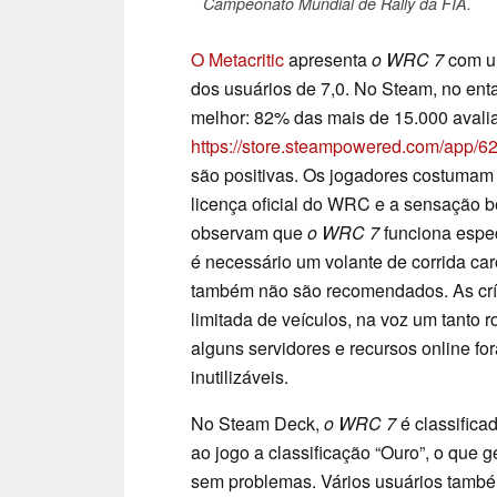
Campeonato Mundial de Rally da FIA.
O Metacritic
apresenta
o WRC 7
com u
dos usuários de 7,0. No Steam, no ent
melhor: 82% das mais de 15.000 avali
https://store.steampowered.com/ap
são positivas. Os jogadores costumam 
licença oficial do WRC e a sensação
observam que
o WRC 7
funciona espe
é necessário um volante de corrida car
também não são recomendados. As crít
limitada de veículos, na voz um tanto r
alguns servidores e recursos online f
inutilizáveis.
No Steam Deck,
o WRC 7
é classifica
ao jogo a classificação “Ouro”, o que 
sem problemas. Vários usuários també