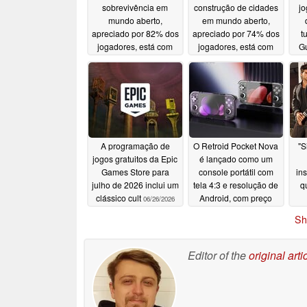
sobrevivência em
construção de cidades
jo
mundo aberto,
em mundo aberto,
apreciado por 82% dos
apreciado por 74% dos
t
jogadores, está com
jogadores, está com
Gu
80% de desconto no
50% de desconto no
co
Steam
Steam
n
07/03/2026
07/02/2026
A programação de
O Retroid Pocket Nova
"S
jogos gratuitos da Epic
é lançado como um
Games Store para
console portátil com
ins
julho de 2026 inclui um
tela 4:3 e resolução de
q
clássico cult
Android, com preço
06/26/2026
inicial de US$ 229
Sh
06/26/2026
Editor of the
original arti