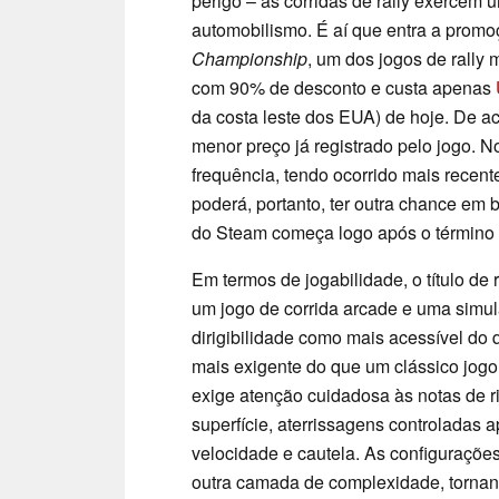
perigo – as corridas de rally exercem u
automobilismo. É aí que entra a prom
Championship
, um dos jogos de rally
com 90% de desconto e custa apenas
da costa leste dos EUA) de hoje. De 
menor preço já registrado pelo jogo. N
frequência, tendo ocorrido mais recen
poderá, portanto, ter outra chance em
do Steam começa logo após o término d
Em termos de jogabilidade, o título de
um jogo de corrida arcade e uma simu
dirigibilidade como mais acessível do
mais exigente do que um clássico jogo
exige atenção cuidadosa às notas de r
superfície, aterrissagens controladas a
velocidade e cautela. As configuraçõe
outra camada de complexidade, tornand