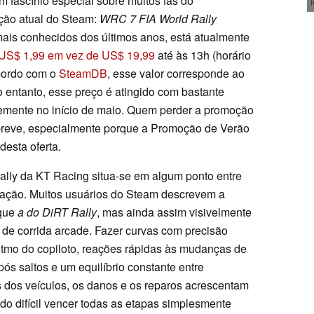
m fascínio especial sobre muitos fãs do
oção atual do Steam:
WRC 7 FIA World Rally
 mais conhecidos dos últimos anos, está atualmente
US$ 1,99 em vez de US$ 19,99
até às 13h (horário
acordo com o
SteamDB
, esse valor corresponde ao
o entanto, esse preço é atingido com bastante
temente no início de maio. Quem perder a promoção
 breve, especialmente porque a Promoção de Verão
esta oferta.
 rally da KT Racing situa-se em algum ponto entre
lação. Muitos usuários do Steam descrevem a
 que
a do DiRT Rally
, mas ainda assim visivelmente
 de corrida arcade. Fazer curvas com precisão
itmo do copiloto, reações rápidas às mudanças de
pós saltos e um equilíbrio constante entre
s dos veículos, os danos e os reparos acrescentam
o difícil vencer todas as etapas simplesmente