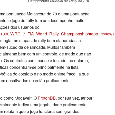
Campeonato Mundial de Rally da FIA.
ma pontuação Metascore de 70 e uma pontuação
anto, o jogo de rally tem um desempenho muito
ações dos usuários do
p/621830/WRC_7_FIA_World_Rally_Championship/#app_review
elogiar as etapas de rally bem elaboradas, a
 bem-sucedida de simcade. Muitos também
cialmente bem com um controle, de modo que não
o. Os controles com mouse e teclado, no entanto,
icas concentram-se principalmente na lista
obótica do copiloto e no modo online fraco, já que
oram desativados ou estão praticamente
do como “Jogável”. O
ProtonDB
, por sua vez, atribui
geralmente indica uma jogabilidade praticamente
m relatam que o jogo funciona sem grandes