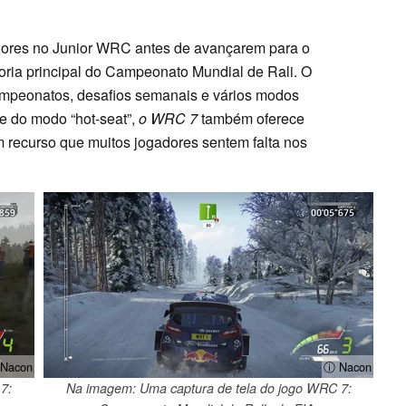
ores no Junior WRC antes de avançarem para o
oria principal do Campeonato Mundial de Rali. O
 campeonatos, desafios semanais e vários modos
 e do modo “hot-seat”,
o WRC 7
também oferece
um recurso que muitos jogadores sentem falta nos
Nacon
ⓘ Nacon
7:
Na imagem: Uma captura de tela do jogo WRC 7: