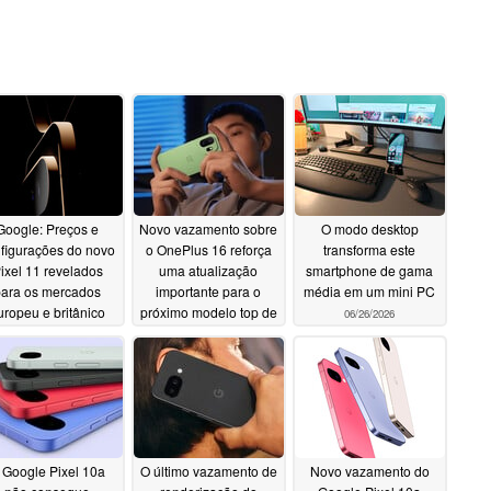
Google: Preços e
Novo vazamento sobre
O modo desktop
figurações do novo
o OnePlus 16 reforça
transforma este
ixel 11 revelados
uma atualização
smartphone de gama
para os mercados
importante para o
média em um mini PC
uropeu e britânico
próximo modelo top de
06/26/2026
linha
07/08/2026
06/29/2026
 Google Pixel 10a
O último vazamento de
Novo vazamento do