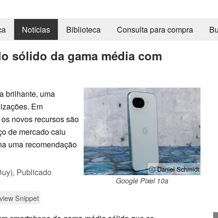
ca
Notícias
Biblioteca
Consulta para compra
Bu
lo sólido da gama média com
a brilhante, uma
alizações. Em
 os novos recursos são
eço de mercado caiu
orna uma recomendação
ⓘ Daniel Schmidt
Duy),
Publicado
Google Pixel 10a
view Snippet