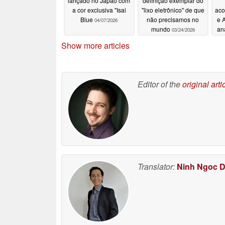
lançado no Japão com
definição exemplar do
a cor exclusiva "Isai
"lixo eletrônico" de que
aco
Blue
não precisamos no
e 
04/07/2026
mundo
an
03/24/2026
Show more articles
Editor of the
original arti
Translator:
Ninh Ngoc 