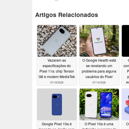
Artigos Relacionados
Vazaram as
O Google Health está
especificações do
se revelando um
con
Pixel 11a: chip Tensor
problema para alguns
P
G6 e modem MediaTek
usuários do Pixel
e
07/18/2026
07/14/2026
Google Pixel 10a é
O Pixel 10a é uma
O