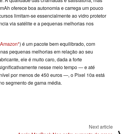
. A qualidade das chamadas é satisfatória, mas
0 mAh oferece boa autonomia e carrega um pouco
ursos limitam-se essencialmente ao vidro protetor
cia via satélite e a pequenas melhorias nos
a Amazon
) é um pacote bem equilibrado, com
enas pequenas melhorias em relação ao seu
bricante, ele é muito caro, dada a forte
significativamente nesse meio tempo — e até
ível por menos de 450 euros —, o Pixel 10a está
no segmento de gama média.
Next article