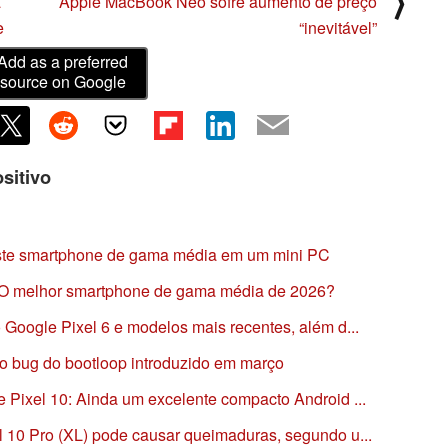
⟩
a
Apple MacBook Neo sofre aumento de preço
e
“inevitável”
Add as a preferred
source on Google
sitivo
ste smartphone de gama média em um mini PC
: O melhor smartphone de gama média de 2026?
Google Pixel 6 e modelos mais recentes, além d...
 o bug do bootloop introduzido em março
 Pixel 10: Ainda um excelente compacto Android ...
 10 Pro (XL) pode causar queimaduras, segundo u...