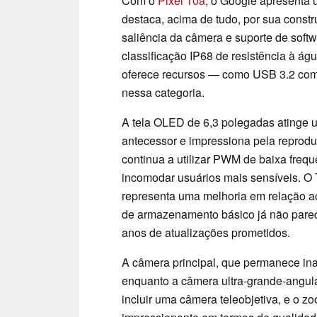
Com o
Pixel 10a
, o Google apresenta
destaca, acima de tudo, por sua constr
saliência da câmera e suporte de soft
classificação IP68 de resistência à ág
oferece recursos — como USB 3.2 com
nessa categoria.
A tela OLED de 6,3 polegadas atinge u
antecessor e impressiona pela reprodu
continua a utilizar PWM de baixa frequ
incomodar usuários mais sensíveis. O 
representa uma melhoria em relação 
de armazenamento básico já não parec
anos de atualizações prometidos.
A câmera principal, que permanece inalt
enquanto a câmera ultra-grande-angula
incluir uma câmera teleobjetiva, e o 