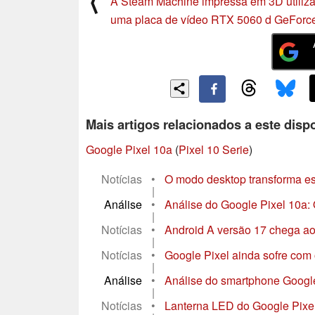
⟨
A Steam Machine impressa em 3D utiliz
uma placa de vídeo RTX 5060 d GeForc
Mais artigos relacionados a este dispo
Google Pixel 10a
(
Pixel 10 Serie
)
Notícias
•
O modo desktop transforma e
|
Análise
•
Análise do Google Pixel 10a
|
Notícias
•
Android A versão 17 chega ao 
|
Notícias
•
Google Pixel ainda sofre com
|
Análise
•
Análise do smartphone Google
|
Notícias
•
Lanterna LED do Google Pixel