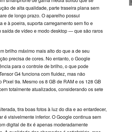
 um smartphone de gama média sólido que se
ução de alta qualidade, parte traseira plana sem
ware de longo prazo. O aparelho possui
ua e à poeira, suporta carregamento sem fio e
 saída de vídeo e modo desktop — que são raros
m brilho máximo mais alto do que a de seu
ção precisa de cores. No entanto, o Google
ência para o controle de brilho, o que pode
Tensor G4 funciona com fluidez, mas não
ao Pixel 9a. Mesmo os 8 GB de RAM e os 128 GB
em totalmente atualizados, considerando os sete
erada, tira boas fotos à luz do dia e ao entardecer,
r é visivelmente inferior. O Google continua sem
zoom digital de 8x é apenas moderadamente