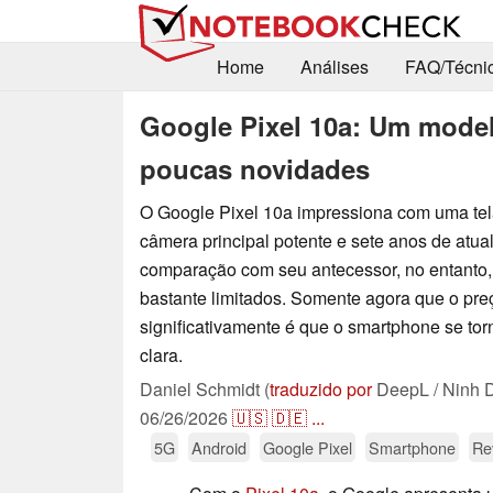
Home
Análises
FAQ/Técni
Google Pixel 10a: Um mode
poucas novidades
O Google Pixel 10a impressiona com uma tel
câmera principal potente e sete anos de atu
comparação com seu antecessor, no entanto,
bastante limitados. Somente agora que o pr
significativamente é que o smartphone se t
clara.
Daniel Schmidt (
traduzido por
DeepL / Ninh 
06/26/2026
🇺🇸
🇩🇪
...
5G
Android
Google Pixel
Smartphone
Re