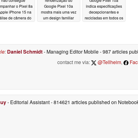
não consegue
renderização do
Google Pixel 10a
mpanhar o Pixel 8a
Google Pixel 10a
indica especificações
Apple iPhone 15 na
mostra mais uma vez
decepcionantes e
álise de câmera do
um design familiar
recicladas em todos os
DxOMark
aspectos
03/06/2026
01/14/2026
12/10/2025
cle
:
Daniel Schmidt
- Managing Editor Mobile
- 987 articles p
contact me via:
@Tellheim
,
Fac
Duy
- Editorial Assistant
- 814621 articles published on Notebo