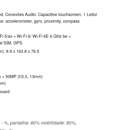
d, Conexões Audio: Capacitive touchscreen, 1 Leitor
s: accelerometer, gyro, proximity, compass
Wi-Fi 5/ax = Wi-Fi 6/ Wi-Fi 6E 6 GHz be =
ual SIM, GPS
m): 8.9 x 163.8 x 76.5
) + 50MP (f/2.0, 13mm)
mm)
yboard
: - %, pantalha: 80% mobilidade: 90%,