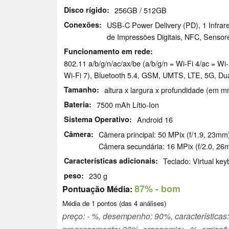
Disco rígido
256GB / 512GB
Conexões
USB-C Power Delivery (PD), 1 Infrare
de Impressões Digitais, NFC, Sensore
Funcionamento em rede
802.11 a/​b/​g/​n/​ac/​ax/​be (a/b/g/n = Wi-Fi 4/ac = 
Wi-Fi 7), Bluetooth 5.4, GSM, UMTS, LTE, 5G, D
Tamanho
altura x largura x profundidade (em m
Bateria
7500 mAh Lítio-Ion
Sistema Operativo
Android 16
Câmera
Câmera principal: 50 MPix (f/1.9, 23mm
Câmera secundária: 16 MPix (f/2.0, 26
Características adicionais
Teclado: Virtual ke
peso
230 g
87%
- bom
Pontuação Média:
Média de
1
pontos (das
4
análises)
preço: - %, desempenho: 90%, características