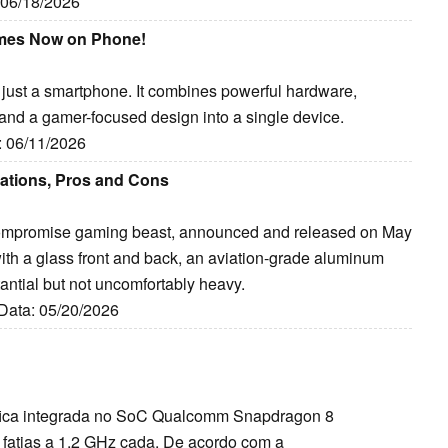
: 06/18/2026
ames Now on Phone!
 just a smartphone. It combines powerful hardware,
and a gamer-focused design into a single device.
: 06/11/2026
ations, Pros and Cons
ompromise gaming beast, announced and released on May
with a glass front and back, an aviation-grade aluminum
tantial but not uncomfortably heavy.
 Data: 05/20/2026
fica integrada no SoC Qualcomm Snapdragon 8
 fatias a 1,2 GHz cada. De acordo com a