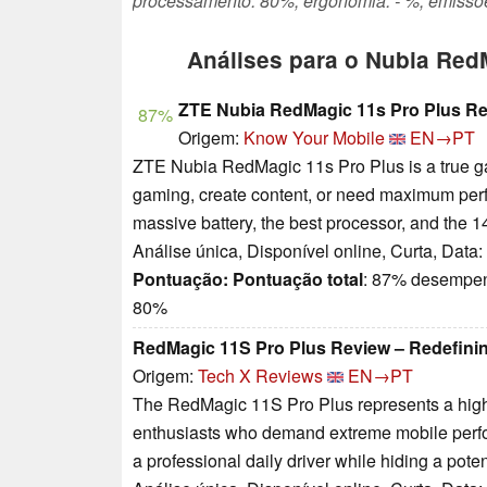
processamento: 80%, ergonomia: - %, emissõe
Análises para o Nubia Red
ZTE Nubia RedMagic 11s Pro Plus Re
87%
Origem:
Know Your Mobile
EN→PT
ZTE Nubia RedMagic 11s Pro Plus is a true ga
gaming, create content, or need maximum perfor
massive battery, the best processor, and the 1
Análise única, Disponível online, Curta, Data
Pontuação:
Pontuação total
: 87% desempen
80%
RedMagic 11S Pro Plus Review – Redefinin
Origem:
Tech X Reviews
EN→PT
The RedMagic 11S Pro Plus represents a highl
enthusiasts who demand extreme mobile perform
a professional daily driver while hiding a po