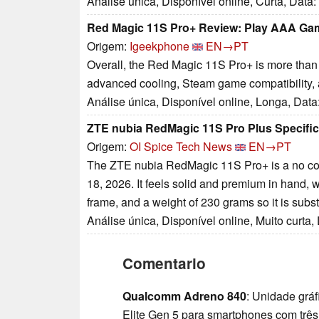
Análise única, Disponível online, Curta, Data
Red Magic 11S Pro+ Review: Play AAA G
Origem:
Igeekphone
EN→PT
Overall, the Red Magic 11S Pro+ is more than
advanced cooling, Steam game compatibility, 
Análise única, Disponível online, Longa, Data
ZTE nubia RedMagic 11S Pro Plus Specific
Origem:
OI Spice Tech News
EN→PT
The ZTE nubia RedMagic 11S Pro+ is a no c
18, 2026. It feels solid and premium in hand, 
frame, and a weight of 230 grams so it is subs
Análise única, Disponível online, Muito curta,
Comentario
Qualcomm Adreno 840
: Unidade grá
Elite Gen 5 para smartphones com três