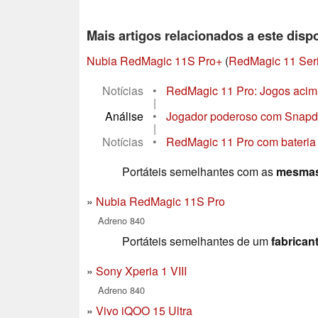
Mais artigos relacionados a este dispo
Nubia RedMagic 11S Pro+
(
RedMagic 11 Ser
Notícias
•
RedMagic 11 Pro: Jogos acim
|
Análise
•
Jogador poderoso com Snapdr
|
Notícias
•
RedMagic 11 Pro com bateria d
Portáteis semelhantes com as
mesmas
Nubia RedMagic 11S Pro
Adreno 840
Portáteis semelhantes de um
fabrican
Sony Xperia 1 VIII
Adreno 840
Vivo iQOO 15 Ultra