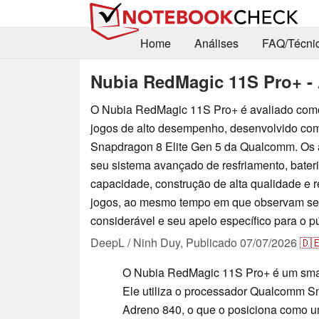
Home
Análises
FAQ/Técni
Nubia RedMagic 11S Pro+ - 
O Nubia RedMagic 11S Pro+ é avaliado com
jogos de alto desempenho, desenvolvido com
Snapdragon 8 Elite Gen 5 da Qualcomm. Os 
seu sistema avançado de resfriamento, bater
capacidade, construção de alta qualidade e r
jogos, ao mesmo tempo em que observam s
considerável e seu apelo específico para o pú
DeepL / Ninh Duy,
Publicado
07/07/2026
🇩
O Nubia RedMagic 11S Pro+ é um smar
Ele utiliza o processador Qualcomm S
Adreno 840, o que o posiciona como u