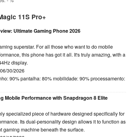
s: - %
Magic 11S Pro+
view: Ultimate Gaming Phone 2026
ming superstar. For all those who want to do mobile
mance, this phone has got it all. It's truly amazing, with a
44Hz display.
: 06/30/2026
ho: 90% pantalha: 80% mobilidade: 90% processamento:
g Mobile Performance with Snapdragon 8 Elite
y specialized piece of hardware designed specifically for
ance. Its dual-personality design allows it to function as
tent gaming machine beneath the surface.