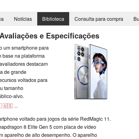
ca
Notícias
Biblioteca
Consulta para compra
Bu
Avaliações e Especificações
o um smartphone para
 base na plataforma
avaliadores destacam
ia de grande
ecursos voltados para
eu tamanho
blico-alvo.

🇺🇸
...
tphone voltado para jogos da série RedMagic 11.
napdragon 8 Elite Gen 5 com placa de vídeo
m aparelho de alto desempenho. O aparelho