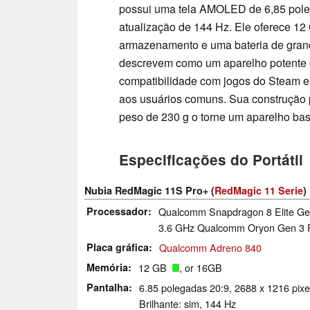
possui uma tela AMOLED de 6,85 pole
atualização de 144 Hz. Ele oferece 1
armazenamento e uma bateria de gran
descrevem como um aparelho potente 
compatibilidade com jogos do Steam e
aos usuários comuns. Sua construção 
peso de 230 g o torne um aparelho ba
Especificações do Portátil
Nubia RedMagic 11S Pro+ (
RedMagic 11 Serie
)
Processador
Qualcomm Snapdragon 8 Elite Gen
3.6 GHz Qualcomm Oryon Gen 3 P
Placa gráfica
Qualcomm Adreno 840
Memória
12 GB
, or 16GB
Pantalha
6.85 polegadas 20:9, 2688 x 1216 pix
Brilhante: sim, 144 Hz