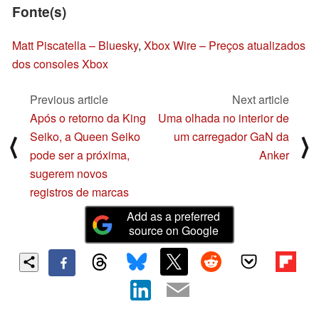
Fonte(s)
Matt Piscatella – Bluesky
,
Xbox Wire – Preços atualizados
dos consoles Xbox
Previous article
Next article
Após o retorno da King
Uma olhada no interior de
Seiko, a Queen Seiko
um carregador GaN da
⟨
⟩
pode ser a próxima,
Anker
sugerem novos
registros de marcas
Add as a preferred
source on Google