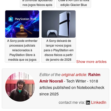
nos jogos físicos após
edição Glacier Blue
a Sony ter
07/03/2026
abandonado os discos
07/06/2026
A Sony pode enfrentar
A Sony deixará de
processos judiciais
lançar novos jogos
relacionados à
para o PlayStation em
PlayStation Store à
discos físicos a partir
medida que os jogos
de janeiro de 2028
Show more articles
físicos do PS5 passam
07/02/2026
a ser digitais
07/02/2026
Editor of the
original article
:
Rahim
Amir Noorali
- Tech Writer
- 1018
articles published on Notebookcheck
since 2025
contact me via:
LinkedIn