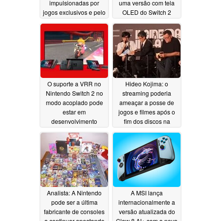
impulsionadas por
uma versão com tela
jogos exclusivos e pelo
OLED do Switch 2
aumento de preço
07/13/2026
07/23/2026
O suporte a VRR no
Hideo Kojima: o
Nintendo Switch 2 no
streaming poderia
modo acoplado pode
ameaçar a posse de
estar em
jogos e filmes após o
desenvolvimento
fim dos discos na
PlayStation
07/11/2026
07/07/2026
Analista: A Nintendo
A MSI lança
pode ser a última
internacionalmente a
fabricante de consoles
versão atualizada do
a continuar apostando
Claw 8 AI+ com a nova