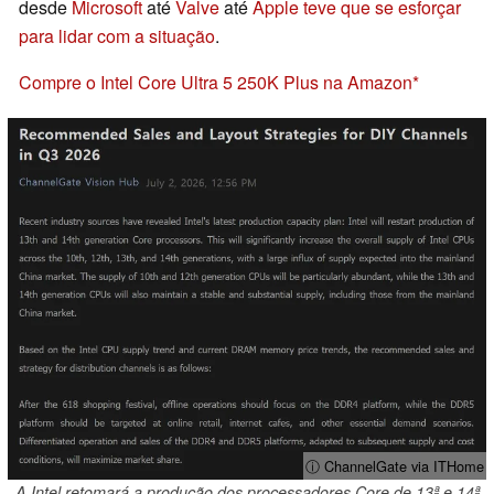
desde
Microsoft
até
Valve
até
Apple teve que se esforçar
para lidar com a situação
.
Compre o Intel Core Ultra 5 250K Plus na Amazon
ⓘ ChannelGate via ITHome
A Intel retomará a produção dos processadores Core de 13ª e 14ª