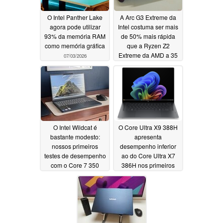
O Intel Panther Lake
A Arc G3 Extreme da
agora pode utilizar
Intel costuma ser mais
93% da memória RAM
de 50% mais rápida
como memória gráfica
que a Ryzen Z2
Extreme da AMD a 35
07/03/2026
Watts
07/02/2026
O Intel Wildcat é
O Core Ultra X9 388H
bastante modesto:
apresenta
nossos primeiros
desempenho inferior
testes de desempenho
ao do Core Ultra X7
com o Core 7 350
386H nos primeiros
revelam resultados de
testes de desempenho
desempenho bastante
06/13/2026
modestos
07/02/2026