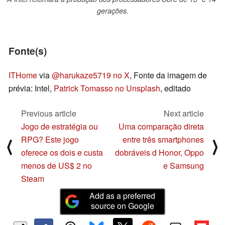
gerações.
Fonte(s)
ITHome
via
@harukaze5719 no X
, Fonte da imagem de
prévia: Intel,
Patrick Tomasso no Unsplash
, editado
Previous article
Next article
Jogo de estratégia ou
Uma comparação direta
RPG? Este jogo
entre três smartphones
⟨
⟩
oferece os dois e custa
dobráveis d Honor, Oppo
menos de US$ 2 no
e Samsung
Steam
Add as a preferred
source on Google