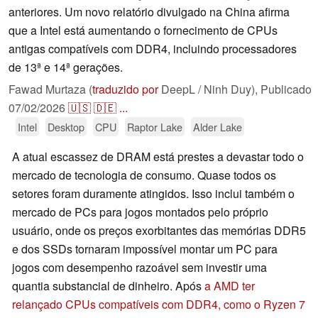
anteriores. Um novo relatório divulgado na China afirma
que a Intel está aumentando o fornecimento de CPUs
antigas compatíveis com DDR4, incluindo processadores
de 13ª e 14ª gerações.
Fawad Murtaza (
traduzido por
DeepL / Ninh Duy),
Publicado
07/02/2026
🇺🇸
🇩🇪
...
Intel
Desktop
CPU
Raptor Lake
Alder Lake
A atual escassez de DRAM está prestes a devastar todo o
mercado de tecnologia de consumo. Quase todos os
setores foram duramente atingidos. Isso inclui também o
mercado de PCs para jogos montados pelo próprio
usuário, onde os preços exorbitantes das memórias DDR5
e dos SSDs tornaram impossível montar um PC para
jogos com desempenho razoável sem investir uma
quantia substancial de dinheiro. Após
a AMD ter
relançado CPUs compatíveis com DDR4, como o Ryzen 7