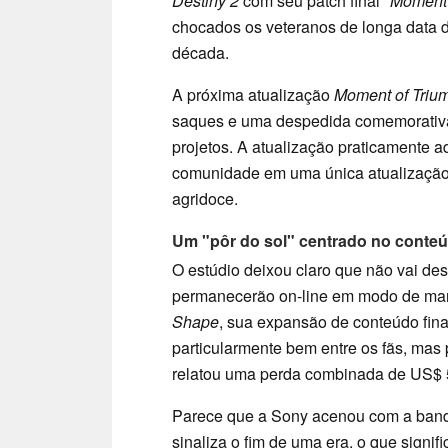
Destiny 2
com seu patch final
"Moment 
chocados os veteranos de longa data d
década.
A próxima atualização
Moment of Triu
saques e uma despedida comemorativa 
projetos. A atualização praticamente a
comunidade em uma única atualização f
agridoce.
Um "pôr do sol" centrado no conte
O estúdio deixou claro que não vai des
permanecerão on-line em modo de ma
Shape
, sua expansão de conteúdo fina
particularmente bem entre os fãs, mas 
relatou uma perda combinada de US$ 
Parece que a Sony acenou com a band
sinaliza o fim de uma era, o que signif