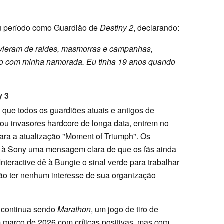
eu período como Guardião de
Destiny 2
, declarando:
 vieram de raides, masmorras e campanhas,
são com minha namorada. Eu tinha 19 anos quando
y 3
ta que todos os guardiões atuais e antigos de
 ou invasores hardcore de longa data, entrem no
ara a atualização "Moment of Triumph". Os
e à Sony uma mensagem clara de que os fãs ainda
teractive dê à Bungie o sinal verde para trabalhar
ão ter nenhum interesse de sua organização
e continua sendo
Marathon
, um jogo de tiro de
 março de 2026 com críticas positivas, mas com