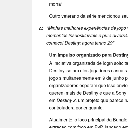
morra"
Outro veterano da série mencionou s
"Minhas melhores experiências de jogo
momentos insubstituíveis e pura diver
comecei
Destiny
; agora tenho 29"
Um impulso organizado para Destin
A iniciativa organizada de login solici
Destiny, sejam eles jogadores casuais
jogo simultaneamente em 9 de junho p
organizadores esperam que isso envi
querem mais de Destiny e que a Sony In
em
Destiny 3,
um projeto que parece n
controladora por enquanto
.
Atualmente, o foco principal da Bungi
extração com foco em PvP, lançado em