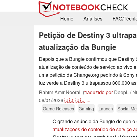
Home
Análises
FAQ/Técni
Petição de Destiny 3 ultrap
atualização da Bungie
Depois que a Bungie confirmou que Destiny 2
atualização de conteúdo de serviço ao vivo 
uma petição da Change.org pedindo à Sony 
luz verde a Destiny 3 ultrapassou 300.000 as
Rahim Amir Noorali (
traduzido por
DeepL / N
06/01/2026
🇺🇸
🇩🇪
...
Game Releases
Gaming
Launch
Social Me
O grande anúncio da Bungie de que o
atualizações de conteúdo de serviço a