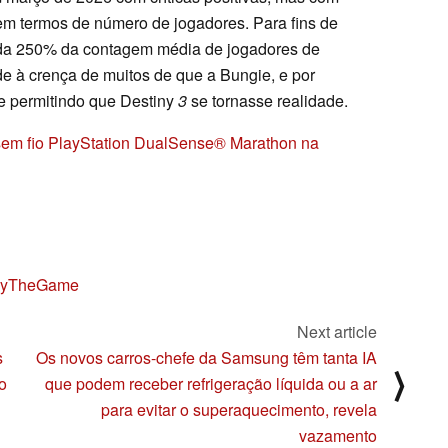
em termos de número de jogadores. Para fins de
a 250% da contagem média de jogadores de
e à crença de muitos de que a Bungie, e por
e permitindo que Destiny
3
se tornasse realidade.
 sem fio PlayStation DualSense® Marathon na
inyTheGame
Next article
s
Os novos carros-chefe da Samsung têm tanta IA
⟩
o
que podem receber refrigeração líquida ou a ar
para evitar o superaquecimento, revela
vazamento