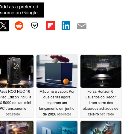
Add as a preferred
source on Google
Asus ROG NUC 16
Máquina a vapor: Por
Forza Horizon 6:
ited Edition inclui a
que os fãs agora
usuários do Reddit
X 5090 em um mini
esperam um
tiram sarro dos
PC transparente
lançamento em junho
absurdos achados de
de 2026
celeiro
06/02/2026
06/01/2026
06/01/2026