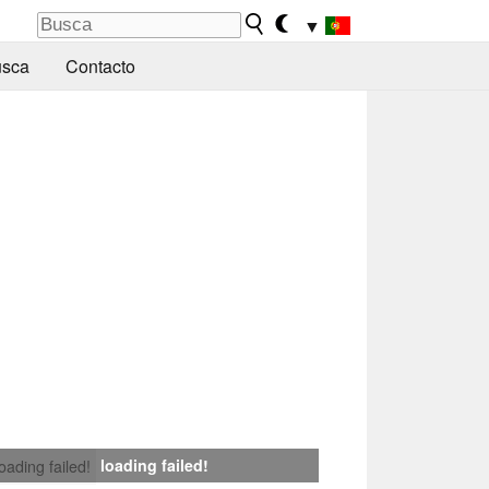
▼
sca
Contacto
loading failed!
loading failed!