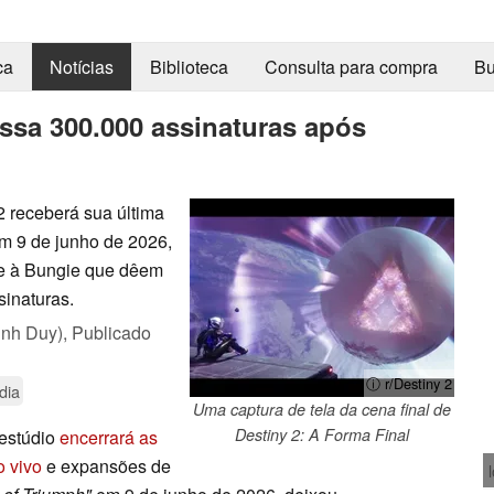
ca
Notícias
Biblioteca
Consulta para compra
Bu
assa 300.000 assinaturas após
 receberá sua última
em 9 de junho de 2026,
e à Bungie que dêem
sinaturas.
inh Duy),
Publicado
ⓘ r/Destiny 2
dia
Uma captura de tela da cena final de
Destiny 2: A Forma Final
 estúdio
encerrará as
o vivo
e expansões de