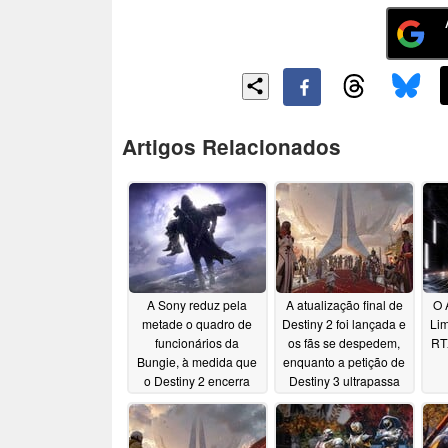
Artigos Relacionados
A Sony reduz pela
A atualização final de
O 
metade o quadro de
Destiny 2 foi lançada e
Lim
funcionários da
os fãs se despedem,
RT
Bungie, à medida que
enquanto a petição de
o Destiny 2 encerra
Destiny 3 ultrapassa
suas principais
370.000 assinaturas
atualizações
06/27/2026
06/10/2026