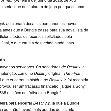
of Triumph"
em 9 de junho de 2026, deixou
a série, que desfrutaram do jogo por quase uma
mph
adicionará desafios permanentes, novos
antes que a Bungie passe para sua nova lista de
diciona todos os recursos solicitados pela
inal, o que torna a despedida ainda mais
údo
ativar os servidores. Os servidores
de Destiny 2
nutenção, como no
Destiny
original.
The Final
l que encerrou a história
de Destiny 2
, foi recebida
provou ser um fracasso financeiro, já que a Sony
565 milhões em "ativos da Bungie"
eira para encerrar
Destiny
2,
já que a Bungie
ica que não haverá mais quedas de história,