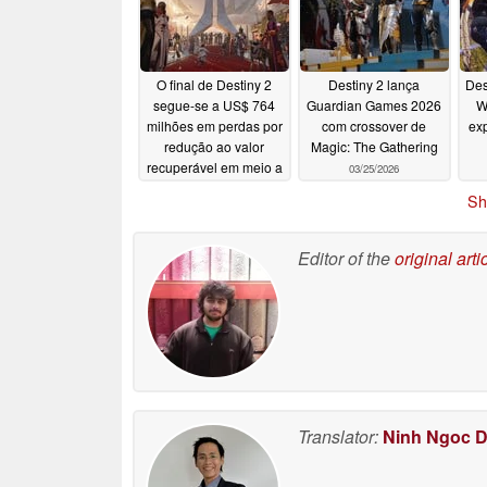
O final de Destiny 2
Destiny 2 lança
Des
segue-se a US$ 764
Guardian Games 2026
W
milhões em perdas por
com crossover de
ex
redução ao valor
Magic: The Gathering
recuperável em meio a
03/25/2026
demissões na Bungie
Sh
05/25/2026
Editor of the
original arti
Translator:
Ninh Ngoc 