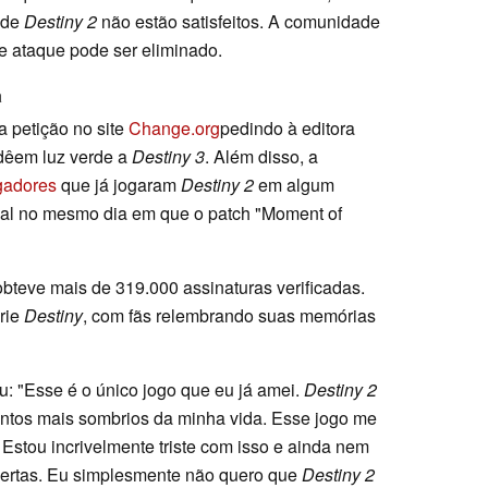
 de
Destiny 2
não estão satisfeitos. A comunidade
e ataque pode ser eliminado.
a
 petição no site
Change.org
pedindo à editora
dêem luz verde a
Destiny 3
. Além disso, a
gadores
que já jogaram
Destiny 2
em algum
al no mesmo dia em que o patch "Moment of
 obteve mais de 319.000 assinaturas verificadas.
érie
Destiny
, com fãs relembrando suas memórias
u: "Esse é o único jogo que eu já amei.
Destiny 2
ntos mais sombrios da minha vida. Esse jogo me
Estou incrivelmente triste com isso e ainda nem
certas. Eu simplesmente não quero que
Destiny 2