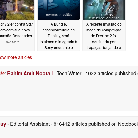
tiny 2 encontra Star
A Bungie,
A recente invasão do
ars com sua nova
desenvolvedora de
modo de competição
pansão Renegados
Destiny, será
de Destiny 2 foi
totalmente integrada à
dominada por
09/11/2025
Sony enquanto o
trapaças, forçando a
anúncio da data de
Bungie a investigar
ow more articles
lançamento de
07/26/2025
Marathon se aproxima
08/08/2025
cle
:
Rahim Amir Noorali
- Tech Writer
- 1022 articles publishe
Duy
- Editorial Assistant
- 816412 articles published on Notebo