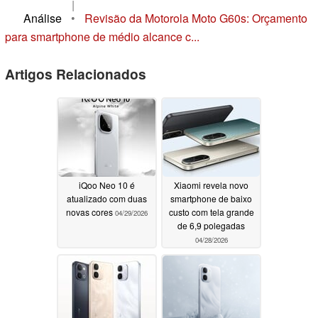
|
Análise
•
Revisão da Motorola Moto G60s: Orçamento
para smartphone de médio alcance c...
Artigos Relacionados
iQoo Neo 10 é
Xiaomi revela novo
atualizado com duas
smartphone de baixo
novas cores
custo com tela grande
04/29/2026
de 6,9 polegadas
04/28/2026