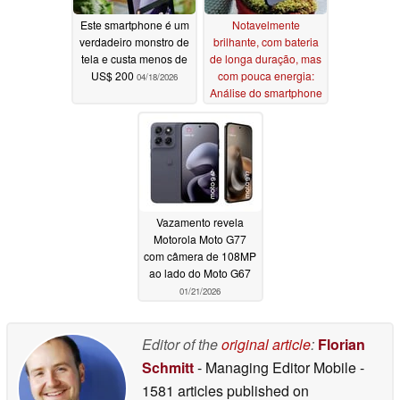
Este smartphone é um
Notavelmente
verdadeiro monstro de
brilhante, com bateria
tela e custa menos de
de longa duração, mas
US$ 200
com pouca energia:
04/18/2026
Análise do smartphone
Motorola Moto G67
04/18/2026
Vazamento revela
Motorola Moto G77
com câmera de 108MP
ao lado do Moto G67
01/21/2026
Editor of the
original article
:
Florian
Schmitt
- Managing Editor Mobile
-
1581 articles published on