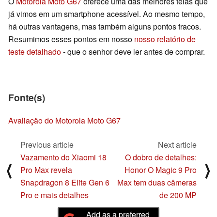
O
Motorola Moto G67
oferece uma das melhores telas que
já vimos em um smartphone acessível. Ao mesmo tempo,
há outras vantagens, mas também alguns pontos fracos.
Resumimos esses pontos em nosso
nosso relatório de
teste detalhado
- que o senhor deve ler antes de comprar.
Fonte(s)
Avaliação do Motorola Moto G67
Previous article
Next article
Vazamento do Xiaomi 18
O dobro de detalhes:
⟨
⟩
Pro Max revela
Honor O Magic 9 Pro
Snapdragon 8 Elite Gen 6
Max tem duas câmeras
Pro e mais detalhes
de 200 MP
Add as a preferred