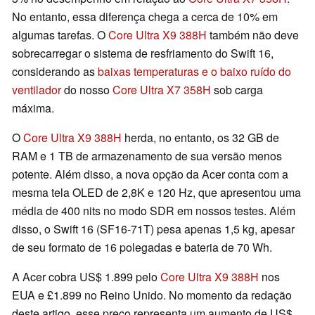
No entanto, essa diferença chega a cerca de 10% em
algumas tarefas. O
Core Ultra X9 388H
também não deve
sobrecarregar o sistema de resfriamento do Swift 16,
considerando as
baixas temperaturas e o baixo ruído do
ventilador
do nosso
Core Ultra X7 358H
sob carga
máxima.
O
Core Ultra X9 388H
herda, no entanto, os 32 GB de
RAM e 1 TB de armazenamento de sua versão menos
potente. Além disso, a nova opção da Acer conta com a
mesma tela OLED de 2,8K e 120 Hz, que apresentou uma
média de 400 nits no modo SDR em nossos testes. Além
disso, o Swift 16 (SF16-71T) pesa apenas 1,5 kg, apesar
de seu formato de 16 polegadas e bateria de 70 Wh.
A Acer cobra US$ 1.899 pelo
Core Ultra X9 388H
nos
EUA e £1.899 no Reino Unido. No momento da redação
deste artigo, esse preço representa um aumento de US$