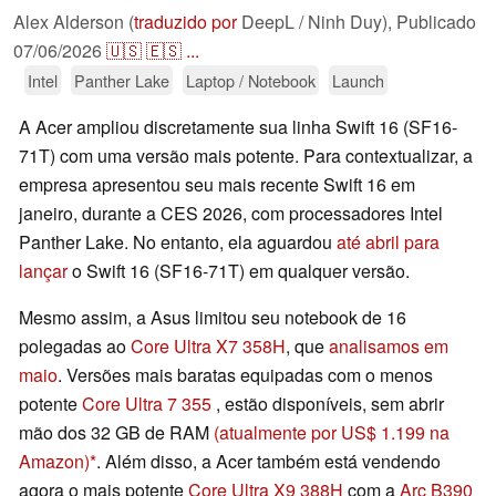
Alex Alderson (
traduzido por
DeepL / Ninh Duy),
Publicado
07/06/2026
🇺🇸
🇪🇸
...
Intel
Panther Lake
Laptop / Notebook
Launch
A Acer ampliou discretamente sua linha Swift 16 (SF16-
71T) com uma versão mais potente. Para contextualizar, a
empresa apresentou seu mais recente Swift 16 em
janeiro, durante a CES 2026, com processadores Intel
Panther Lake. No entanto, ela aguardou
até abril para
lançar
o Swift 16 (SF16-71T) em qualquer versão.
Mesmo assim, a Asus limitou seu notebook de 16
polegadas ao
Core Ultra X7 358H
, que
analisamos em
maio
. Versões mais baratas equipadas com o menos
potente
Core Ultra 7 355
, estão disponíveis, sem abrir
mão dos 32 GB de RAM
(atualmente por US$ 1.199 na
Amazon)
. Além disso, a Acer também está vendendo
agora o mais potente
Core Ultra X9 388H
com a
Arc B390