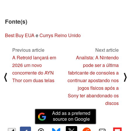
Fonte(s)
Best Buy EUA
e
Currys Reino Unido
Previous article
Next article
A Retroid lançará em
Analista: A Nintendo
2026 um novo
pode ser a última
concorrente do AYN
fabricante de consoles a
⟨
⟩
Thor com duas telas
continuar apostando nos
jogos físicos após a
Sony ter abandonado os
discos
Add as a preferred
source on Google