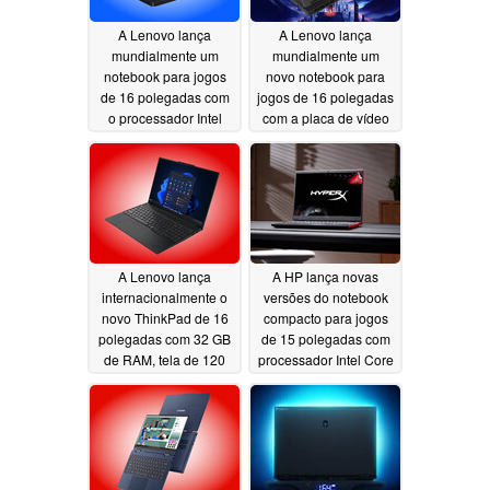
A Lenovo lança
A Lenovo lança
mundialmente um
mundialmente um
notebook para jogos
novo notebook para
de 16 polegadas com
jogos de 16 polegadas
o processador Intel
com a placa de vídeo
Core Ultra 9 290HX
Nvidia GeForce RTX
Plus e a placa de vídeo
5070 de 12 GB e tela
Nvidia GeForce RTX
OLED de 240 Hz
5070 de 12 GB
07/07/2026
07/08/2026
A Lenovo lança
A HP lança novas
internacionalmente o
versões do notebook
novo ThinkPad de 16
compacto para jogos
polegadas com 32 GB
de 15 polegadas com
de RAM, tela de 120
processador Intel Core
Hz e processadores
Ultra 9 290HX Plus e
AMD Ryzen
tela com VRR de 180
07/07/2026
Hz
07/06/2026