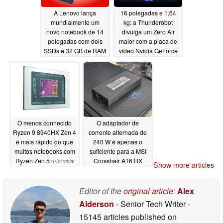
A Lenovo lança
16 polegadas e 1,64
mundialmente um
kg: a Thunderobot
novo notebook de 14
divulga um Zero Air
polegadas com dois
maior com a placa de
SSDs e 32 GB de RAM
vídeo Nvidia GeForce
RTX 5070
07/05/2026
07/05/2026
O menos conhecido
O adaptador de
Ryzen 9 8940HX Zen 4
corrente alternada de
é mais rápido do que
240 W é apenas o
muitos notebooks com
suficiente para a MSI
Ryzen Zen 5
Crosshair A16 HX
07/04/2026
Show more articles
07/04/2026
Editor of the
original article
:
Alex
Alderson
- Senior Tech Writer
-
15145 articles published on