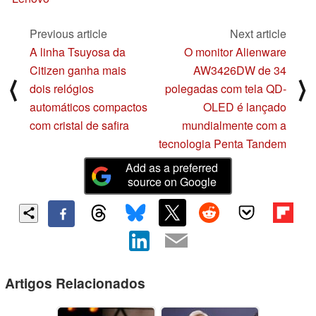
Previous article
Next article
A linha Tsuyosa da
O monitor Alienware
Citizen ganha mais
AW3426DW de 34
⟨
⟩
dois relógios
polegadas com tela QD-
automáticos compactos
OLED é lançado
com cristal de safira
mundialmente com a
tecnologia Penta Tandem
Add as a preferred
source on Google
Artigos Relacionados