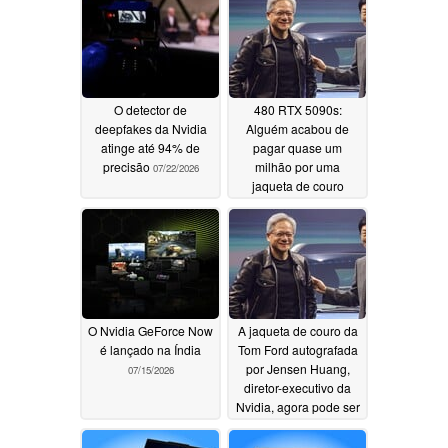
O detector de
480 RTX 5090s:
deepfakes da Nvidia
Alguém acabou de
atinge até 94% de
pagar quase um
precisão
milhão por uma
07/22/2026
jaqueta de couro
autografada pelo CEO
da Nvidia
07/18/2026
O Nvidia GeForce Now
A jaqueta de couro da
é lançado na Índia
Tom Ford autografada
por Jensen Huang,
07/15/2026
diretor-executivo da
Nvidia, agora pode ser
sua pelo preço de 16
GPUs RTX 5090