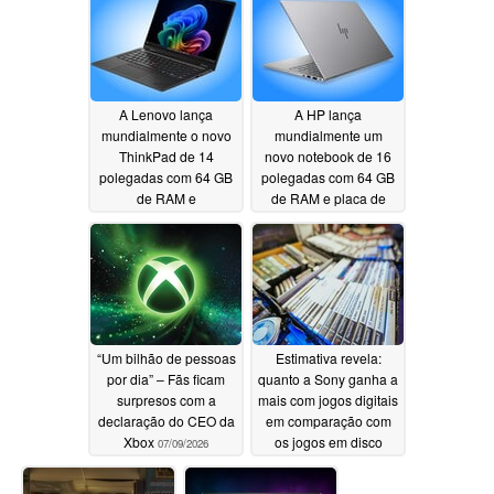
07/11/2026
A Lenovo lança
A HP lança
mundialmente o novo
mundialmente um
ThinkPad de 14
novo notebook de 16
polegadas com 64 GB
polegadas com 64 GB
de RAM e
de RAM e placa de
processadores Intel
vídeo Arc B390
Panther Lake
07/10/2026
07/10/2026
“Um bilhão de pessoas
Estimativa revela:
por dia” – Fãs ficam
quanto a Sony ganha a
surpresos com a
mais com jogos digitais
declaração do CEO da
em comparação com
Xbox
os jogos em disco
07/09/2026
07/09/2026