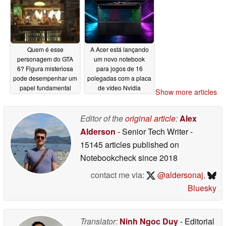
Quem é esse
A Acer está lançando
personagem do GTA
um novo notebook
6? Figura misteriosa
para jogos de 16
pode desempenhar um
polegadas com a placa
papel fundamental
de vídeo Nvidia
Show more articles
GeForce RTX 5070, o
07/09/2026
processador Ryzen 9
270 e tela de 180 Hz
Editor of the
original article
:
Alex
07/09/2026
Alderson
- Senior Tech Writer
-
15145 articles published on
Notebookcheck
since 2018
contact me via:
@aldersonaj
,
Bluesky
Translator:
Ninh Ngoc Duy
- Editorial