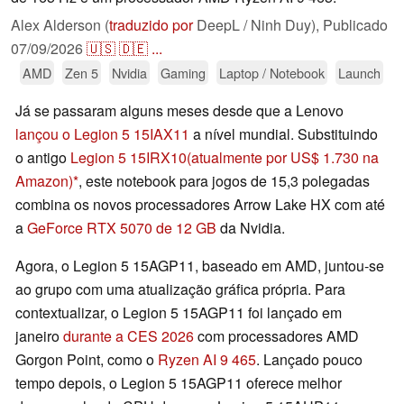
Alex Alderson (
traduzido por
DeepL / Ninh Duy),
Publicado
07/09/2026
🇺🇸
🇩🇪
...
AMD
Zen 5
Nvidia
Gaming
Laptop / Notebook
Launch
Já se passaram alguns meses desde que a Lenovo
lançou o Legion 5 15IAX11
a nível mundial. Substituindo
o antigo
Legion 5 15IRX10
(atualmente por US$ 1.730 na
Amazon)
, este notebook para jogos de 15,3 polegadas
combina os novos processadores Arrow Lake HX com até
a
GeForce RTX 5070 de 12 GB
da Nvidia.
Agora, o Legion 5 15AGP11, baseado em AMD, juntou-se
ao grupo com uma atualização gráfica própria. Para
contextualizar, o Legion 5 15AGP11 foi lançado em
janeiro
durante a CES 2026
com processadores AMD
Gorgon Point, como o
Ryzen AI 9 465
. Lançado pouco
tempo depois, o Legion 5 15AGP11 oferece melhor