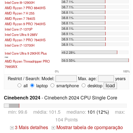
38.7 1%
Intel Core i9-12900H
38.7 1%
AMD Ryzen 7 PRO 8840HS
38.8 1%
AMD Ryzen 7 H 255
38.8 1%
AMD Ryzen 7 7840S
38.8 1%
AMD Ryzen 9 PRO 7940HS
38.8 1%
Intel Core i7-1370P
38.9 1%
Intel Core Ultra 9 288V
38.9 1%
AMD Ryzen 7 PRO 7840HS
38.9 1%
Intel Core i7-13700H
...
49.2 28%
Intel Core Ultra 9 290HX Plus
max:
59.5 55%
AMD Ryzen Threadripper PRO
7995WX
0%
100%
Restrict / Search:
Model:
Max. age:
years
all
laptop
smartphone
desktop
Cinebench 2024
- Cinebench 2024 CPU Single Core
min: 99.6 média: 101.5 mediano:
101 (12%)
max:
104 Points
3 Mais detalhes
Mostrar tabela de cpomparação
+
+