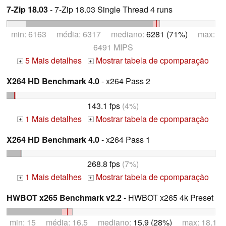
7-Zip 18.03
- 7-Zip 18.03 Single Thread 4 runs
min: 6163 média: 6317 mediano:
6281 (71%)
max:
6491 MIPS
5 Mais detalhes
Mostrar tabela de cpomparação
+
+
X264 HD Benchmark 4.0
- x264 Pass 2
143.1 fps
(4%)
1 Mais detalhes
Mostrar tabela de cpomparação
+
+
X264 HD Benchmark 4.0
- x264 Pass 1
268.8 fps
(7%)
1 Mais detalhes
Mostrar tabela de cpomparação
+
+
HWBOT x265 Benchmark v2.2
- HWBOT x265 4k Preset
min: 15 média: 16.5 mediano:
15.9 (28%)
max: 18.1