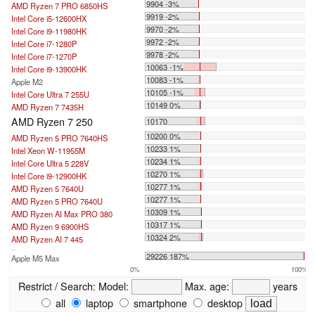
9904 -3%
AMD Ryzen 7 PRO 6850HS
9919 -2%
Intel Core i5-12600HX
9970 -2%
Intel Core i9-11980HK
9972 -2%
Intel Core i7-1280P
9978 -2%
Intel Core i7-1270P
10063 -1%
Intel Core i9-13900HK
10083 -1%
Apple M2
10105 -1%
Intel Core Ultra 7 255U
10149 0%
AMD Ryzen 7 7435H
AMD Ryzen 7 250
10170
10200 0%
AMD Ryzen 5 PRO 7640HS
10233 1%
Intel Xeon W-11955M
10234 1%
Intel Core Ultra 5 228V
10270 1%
Intel Core i9-12900HK
10277 1%
AMD Ryzen 5 7640U
10277 1%
AMD Ryzen 5 PRO 7640U
10309 1%
AMD Ryzen AI Max PRO 380
10317 1%
AMD Ryzen 9 6900HS
10324 2%
AMD Ryzen AI 7 445
...
29226 187%
Apple M5 Max
0%
100%
Restrict / Search:
Model:
Max. age:
years
all
laptop
smartphone
desktop