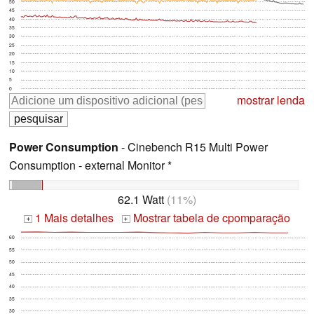
50
45
40
35
30
25
20
15
10
5
0
mostrar lenda
Power Consumption
- Cinebench R15 Multi Power
Consumption - external Monitor *
62.1 Watt
(11%)
1 Mais detalhes
Mostrar tabela de cpomparação
+
+
60
55
50
45
40
35
30