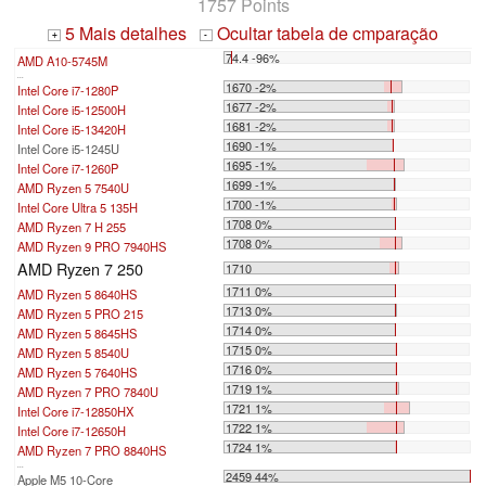
1757 Points
5 Mais detalhes
Ocultar tabela de cmparação
+
-
74.4 -96%
AMD A10-5745M
...
1670 -2%
Intel Core i7-1280P
1677 -2%
Intel Core i5-12500H
1681 -2%
Intel Core i5-13420H
1690 -1%
Intel Core i5-1245U
1695 -1%
Intel Core i7-1260P
1699 -1%
AMD Ryzen 5 7540U
1700 -1%
Intel Core Ultra 5 135H
1708 0%
AMD Ryzen 7 H 255
1708 0%
AMD Ryzen 9 PRO 7940HS
AMD Ryzen 7 250
1710
1711 0%
AMD Ryzen 5 8640HS
1713 0%
AMD Ryzen 5 PRO 215
1714 0%
AMD Ryzen 5 8645HS
1715 0%
AMD Ryzen 5 8540U
1716 0%
AMD Ryzen 5 7640HS
1719 1%
AMD Ryzen 7 PRO 7840U
1721 1%
Intel Core i7-12850HX
1722 1%
Intel Core i7-12650H
1724 1%
AMD Ryzen 7 PRO 8840HS
...
2459 44%
Apple M5 10-Core