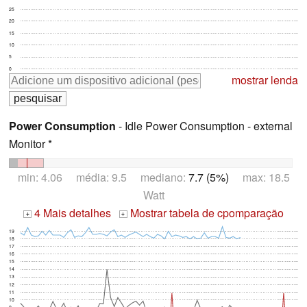
25
20
15
10
5
0
mostrar lenda
Power Consumption
- Idle Power Consumption - external
Monitor *
min: 4.06 média: 9.5 mediano:
7.7 (5%)
max: 18.5
Watt
4 Mais detalhes
Mostrar tabela de cpomparação
+
+
19
18
17
16
15
14
13
12
11
10