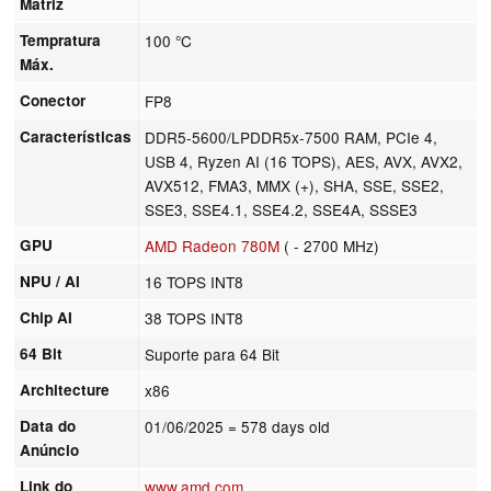
Matriz
Tempratura
100 °C
Máx.
Conector
FP8
Características
DDR5-5600/LPDDR5x-7500 RAM, PCIe 4,
USB 4, Ryzen AI (16 TOPS), AES, AVX, AVX2,
AVX512, FMA3, MMX (+), SHA, SSE, SSE2,
SSE3, SSE4.1, SSE4.2, SSE4A, SSSE3
GPU
AMD Radeon 780M
( - 2700 MHz)
NPU / AI
16 TOPS INT8
Chip AI
38 TOPS INT8
64 Bit
Suporte para 64 Bit
Architecture
x86
Data do
01/06/2025
= 578 days old
Anúncio
Link do
www.amd.com