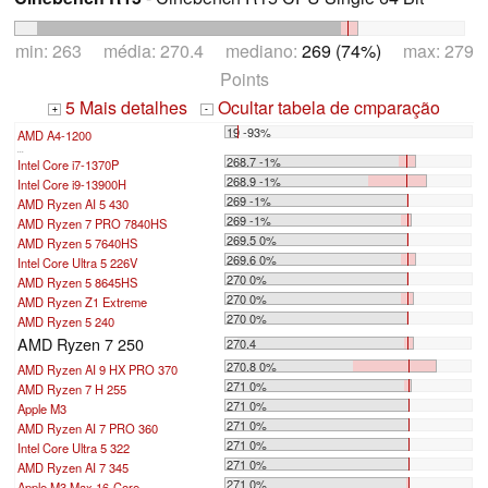
min: 263 média: 270.4 mediano:
269 (74%)
max: 279
Points
5 Mais detalhes
Ocultar tabela de cmparação
+
-
19 -93%
AMD A4-1200
...
268.7 -1%
Intel Core i7-1370P
268.9 -1%
Intel Core i9-13900H
269 -1%
AMD Ryzen AI 5 430
269 -1%
AMD Ryzen 7 PRO 7840HS
269.5 0%
AMD Ryzen 5 7640HS
269.6 0%
Intel Core Ultra 5 226V
270 0%
AMD Ryzen 5 8645HS
270 0%
AMD Ryzen Z1 Extreme
270 0%
AMD Ryzen 5 240
AMD Ryzen 7 250
270.4
270.8 0%
AMD Ryzen AI 9 HX PRO 370
271 0%
AMD Ryzen 7 H 255
271 0%
Apple M3
271 0%
AMD Ryzen AI 7 PRO 360
271 0%
Intel Core Ultra 5 322
271 0%
AMD Ryzen AI 7 345
271 0%
Apple M3 Max 16-Core