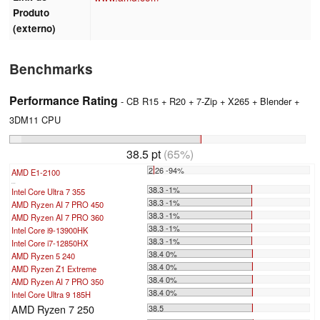
Produto
(externo)
Benchmarks
Performance Rating
- CB R15 + R20 + 7-Zip + X265 + Blender +
3DM11 CPU
38.5 pt
(65%)
2.26 -94%
AMD E1-2100
...
38.3 -1%
Intel Core Ultra 7 355
38.3 -1%
AMD Ryzen AI 7 PRO 450
38.3 -1%
AMD Ryzen AI 7 PRO 360
38.3 -1%
Intel Core i9-13900HK
38.3 -1%
Intel Core i7-12850HX
38.4 0%
AMD Ryzen 5 240
38.4 0%
AMD Ryzen Z1 Extreme
38.4 0%
AMD Ryzen AI 7 PRO 350
38.4 0%
Intel Core Ultra 9 185H
AMD Ryzen 7 250
38.5