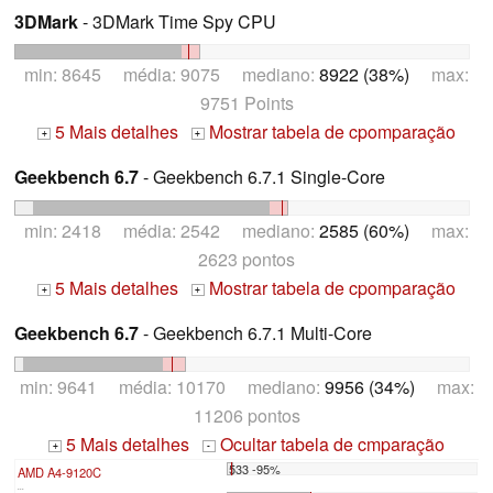
3DMark
- 3DMark Time Spy CPU
min: 8645 média: 9075 mediano:
8922 (38%)
max:
9751 Points
5 Mais detalhes
Mostrar tabela de cpomparação
+
+
Geekbench 6.7
- Geekbench 6.7.1 Single-Core
min: 2418 média: 2542 mediano:
2585 (60%)
max:
2623 pontos
5 Mais detalhes
Mostrar tabela de cpomparação
+
+
Geekbench 6.7
- Geekbench 6.7.1 Multi-Core
min: 9641 média: 10170 mediano:
9956 (34%)
max:
11206 pontos
5 Mais detalhes
Ocultar tabela de cmparação
+
-
533 -95%
AMD A4-9120C
...