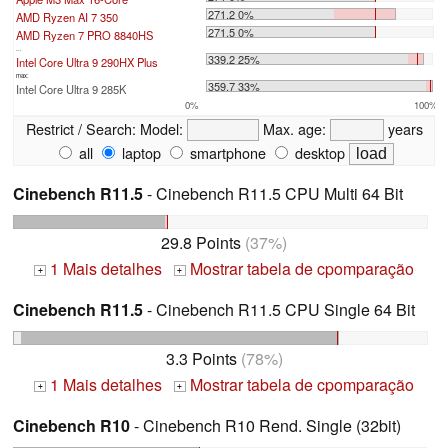
271.2 0%
AMD Ryzen AI 7 350
271.5 0%
AMD Ryzen 7 PRO 8840HS
...
339.2 25%
Intel Core Ultra 9 290HX Plus
max:
359.7 33%
Intel Core Ultra 9 285K
0%
100%
Restrict / Search:
Model:
Max. age:
years
all
laptop
smartphone
desktop
Cinebench R11.5
- Cinebench R11.5 CPU Multi 64 Bit
29.8 Points
(37%)
1 Mais detalhes
Mostrar tabela de cpomparação
+
+
Cinebench R11.5
- Cinebench R11.5 CPU Single 64 Bit
3.3 Points
(78%)
1 Mais detalhes
Mostrar tabela de cpomparação
+
+
Cinebench R10
- Cinebench R10 Rend. Single (32bit)