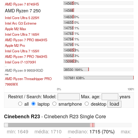
14565 0%
AMD Ryzen 7 8745HS
AMD Ryzen 7 250
14588
14630 0%
Intel Core Ultra 5 225H
14655 0%
Intel Arc G3 Extreme
14753 1%
Apple M2 Max
14783 1%
Intel Core Ultra 7 165H
14784 1%
AMD Ryzen 7 PRO 8840HS
14795 1%
Apple M2 Pro
14965 3%
Intel Core Ultra 7 155H
15052 3%
AMD Ryzen 7 PRO 7840HS
15098 3%
Intel Core i7-13700H
...
38530 164%
AMD Ryzen 9 9955HX3D
max:
107681 638%
AMD Ryzen Threadripper PRO
7995WX
0%
100%
Restrict / Search:
Model:
Max. age:
years
all
laptop
smartphone
desktop
Cinebench R23
- Cinebench R23 Single Core
min: 1649 média: 1710 mediano:
1715 (70%)
max: