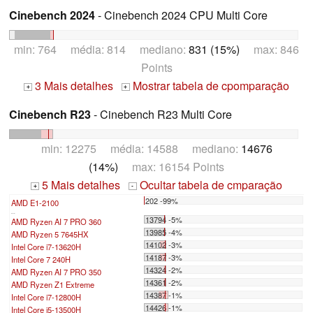
Cinebench 2024
- Cinebench 2024 CPU Multi Core
min: 764 média: 814 mediano:
831 (15%)
max: 846
Points
3 Mais detalhes
Mostrar tabela de cpomparação
+
+
Cinebench R23
- Cinebench R23 Multi Core
min: 12275 média: 14588 mediano:
14676
(14%)
max: 16154 Points
5 Mais detalhes
Ocultar tabela de cmparação
+
-
202 -99%
AMD E1-2100
...
13794 -5%
AMD Ryzen AI 7 PRO 360
13985 -4%
AMD Ryzen 5 7645HX
14102 -3%
Intel Core i7-13620H
14187 -3%
Intel Core 7 240H
14324 -2%
AMD Ryzen AI 7 PRO 350
14361 -2%
AMD Ryzen Z1 Extreme
14387 -1%
Intel Core i7-12800H
14426 -1%
Intel Core i5-13500H