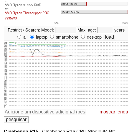
...
6051 163%
AMD Ryzen 9 9955HX3D
max:
15842 588%
AMD Ryzen Threadripper PRO
7995WX
0%
100%
Restrict / Search:
Model:
Max. age:
years
all
laptop
smartphone
desktop
2530
2475
2420
2365
2310
2255
2200
2145
2090
2035
1980
1925
1870
1815
1760
1705
1650
1595
1540
1485
1430
1375
1320
1265
1210
1155
1100
1045
990
935
880
825
770
715
660
605
550
495
440
385
330
275
220
165
110
55
0
mostrar lenda
Cinebench R15
- Cinebench R15 CPU Single 64 Bit