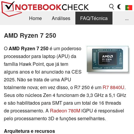
Home
Análises
FAQ/Técnica
...
Notícias
Biblioteca
Consulta para compra
AMD Ryzen 7 250
Busca
Contacto
O
AMD Ryzen 7 250
é um poderoso
processador para laptop (APU) da
família Hawk Point, que já tem
alguns anos e foi anunciado na CES
2025. Não se trata de uma APU
totalmente nova; em vez disso, o R7 250 é um
R7 8840U
.
Seus oito núcleos Zen 4 funcionam de 3,3 GHz a 5,1 GHz
e são habilitados para SMT para um total de 16 threads
de processamento. A
Radeon 780M
iGPU é responsável
pelo processamento 3D e funções semelhantes.
Arquitetura e recursos