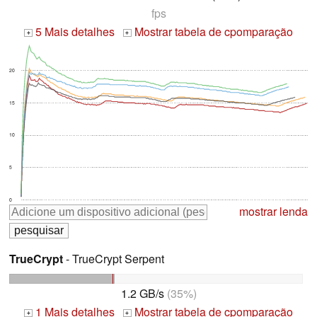
fps
5 Mais detalhes
Mostrar tabela de cpomparação
+
+
20
15
10
5
0
mostrar lenda
TrueCrypt
- TrueCrypt Serpent
1.2 GB/s
(35%)
1 Mais detalhes
Mostrar tabela de cpomparação
+
+