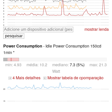
9
8
7
6
5
4
3
2
1
0
mostrar lenda
Power Consumption
- Idle Power Consumption 150cd
1min *
min: 4.93 média: 10.2 mediano:
7.3 (5%)
max: 21.3
Watt
4 Mais detalhes
Mostrar tabela de cpomparação
+
+
20
15