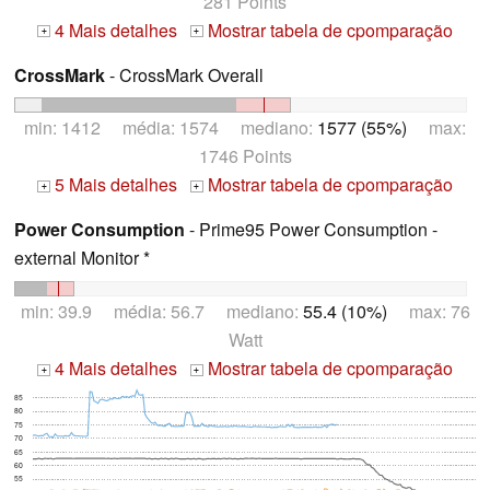
281 Points
4 Mais detalhes
Mostrar tabela de cpomparação
+
+
CrossMark
- CrossMark Overall
min: 1412 média: 1574 mediano:
1577 (55%)
max:
1746 Points
5 Mais detalhes
Mostrar tabela de cpomparação
+
+
Power Consumption
- Prime95 Power Consumption -
external Monitor *
min: 39.9 média: 56.7 mediano:
55.4 (10%)
max: 76
Watt
4 Mais detalhes
Mostrar tabela de cpomparação
+
+
85
80
75
70
65
60
55