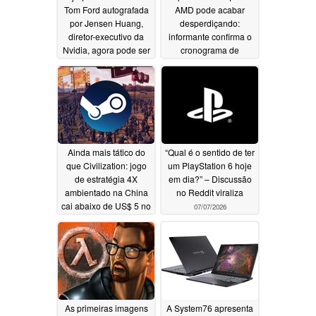
Tom Ford autografada
AMD pode acabar
por Jensen Huang,
desperdiçando:
diretor-executivo da
informante confirma o
Nvidia, agora pode ser
cronograma de
sua pelo preço de 16
lançamento da Nvidia
GPUs RTX 5090
GeForce RTX 60
07/11/2026
07/08/2026
Ainda mais tático do
“Qual é o sentido de ter
que Civilization: jogo
um PlayStation 6 hoje
de estratégia 4X
em dia?” – Discussão
ambientado na China
no Reddit viraliza
cai abaixo de US$ 5 no
07/07/2026
Steam pela primeira
vez
07/08/2026
As primeiras imagens
A System76 apresenta