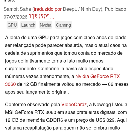
Sambit Saha (
traduzido por
DeepL / Ninh Duy),
Publicado
07/07/2026
🇺🇸
🇩🇪
...
GPU
Launch
Nvidia
Gaming
A ideia de uma GPU para jogos com cinco anos de idade
ser relançada pode parecer absurda, mas o atual caos na
cadeia de suprimentos que tomou conta do mercado de
jogos definitivamente torna o fato muito menos
surpreendente. Conforme já havia sido especulado
inúmeras vezes anteriormente, a
Nvidia GeForce RTX
3060
de 12 GB finalmente voltou ao mercado — 66 meses
após seu lançamento original.
Conforme observado pela
VideoCardz
, a Newegg listou a
MSI GeForce RTX 3060 em suas prateleiras digitais, com
12 GB de memória GDDR6 e um preço de US$ 329. Aqui
vai uma recapitulação para quem não se lembra muito