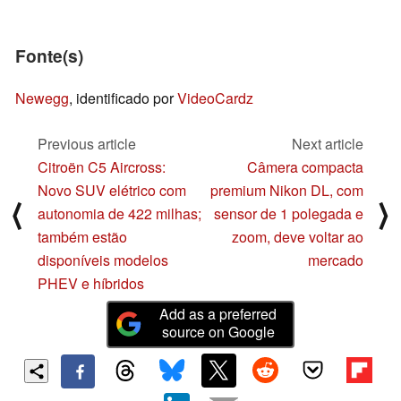
Fonte(s)
Newegg
, identificado por
VideoCardz
Previous article
Next article
Citroën C5 Aircross:
Câmera compacta
Novo SUV elétrico com
premium Nikon DL, com
⟨
⟩
autonomia de 422 milhas;
sensor de 1 polegada e
também estão
zoom, deve voltar ao
disponíveis modelos
mercado
PHEV e híbridos
Add as a preferred
source on Google