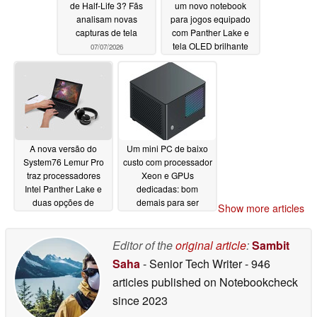
de Half-Life 3? Fãs
um novo notebook
analisam novas
para jogos equipado
capturas de tela
com Panther Lake e
tela OLED brilhante
07/07/2026
07/06/2026
A nova versão do
Um mini PC de baixo
System76 Lemur Pro
custo com processador
traz processadores
Xeon e GPUs
Intel Panther Lake e
dedicadas: bom
duas opções de
demais para ser
Show more articles
tamanho de tela
verdade?
06/26/2026
07/02/2026
Editor of the
original article
:
Sambit
Saha
- Senior Tech Writer
- 946
articles published on Notebookcheck
since 2023