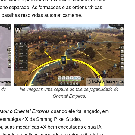
no separado. As formações e as ordens táticas
s batalhas resolvidas automaticamente.
ractive
ⓘ Iceberg Interactive
 de
Na imagem: uma captura de tela da jogabilidade de
Oriental Empires.
lisou
o Oriental Empires
quando ele foi lançado, em
estratégia 4X da Shining Pixel Studio,
or, suas mecânicas 4X bem executadas e sua IA
u isento de críticas: segundo a equipe editorial, o