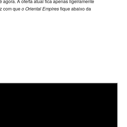
agora. A oferta atual fica apenas ligeiramente
faz com que
o Oriental Empires
fique abaixo da