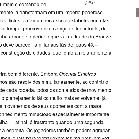
julho.
ssumem o comando de
lmente, a transformam em um império poderoso.
edifícios, garantem recursos e estabelecem rotas
esmo tempo, promovem o avanço da tecnologia, da
panha abrange o período que vai da Idade do Bronze
o deve parecer familiar aos fãs de jogos 4X –
a construção de cidades, que lembram claramente a
eira bem diferente. Embora
Oriental Empires
rnos são resolvidos simultaneamente, ao contrário
l de cada rodada, todos os comandos de movimento
 o planejamento tático muito mais envolvente, já
os movimentos de seus oponentes com a maior
conhecimento minucioso especialmente importante
alha — afinal, é frustrante quando uma segunda
tar à espreita. Os jogadores também podem agrupar
ndividuais para formar exércitos maiores, em vez