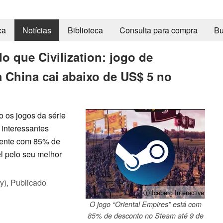
ca
Notícias
Biblioteca
Consulta para compra
Bu
o que Civilization: jogo de
a China cai abaixo de US$ 5 no
o os jogos da série
 interessantes
lmente com 85% de
l pelo seu melhor
y),
Publicado
ⓘ Iceberg Interactive
O jogo “Oriental Empires” está com
85% de desconto no Steam até 9 de