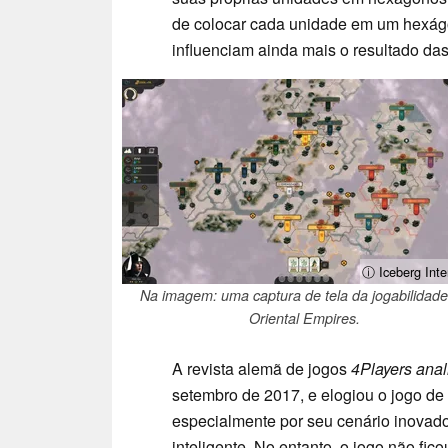
de colocar cada unidade em um hexágo
influenciam ainda mais o resultado da
ⓘ Iceberg Inte
Na imagem: uma captura de tela da jogabilidade
Oriental Empires.
A revista alemã de jogos
4Players ana
setembro de 2017, e elogiou o jogo de 
especialmente por seu cenário inovad
inteligente. No entanto, o jogo não fico