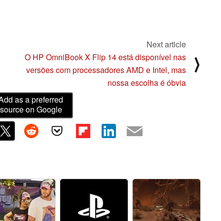
Next article
O HP OmniBook X Flip 14 está disponível nas
⟩
versões com processadores AMD e Intel, mas
nossa escolha é óbvia
Add as a preferred
source on Google