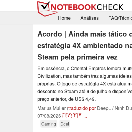
Home
Análises
FAQ/Técni
Acordo | Ainda mais tático d
estratégia 4X ambientado n
Steam pela primeira vez
Em essência, o Oriental Empires lembra muit
Civilization, mas também traz algumas ideias
próprias. O jogo de estratégia 4X está atua
desconto no Steam até 9 de julho e disponíve
preço anterior, de US$ 4,49.
Marius Müller (
traduzido por
DeepL / Ninh Du
07/08/2026
🇺🇸
🇩🇪
...
Gaming
Deal