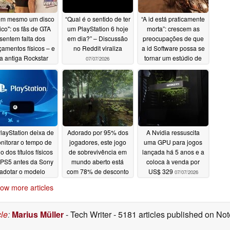
em mesmo um disco
“Qual é o sentido de ter
“A id está praticamente
sico": os fãs de GTA
um PlayStation 6 hoje
morta”: crescem as
sentem falta dos
em dia?” – Discussão
preocupações de que
çamentos físicos – e
no Reddit viraliza
a id Software possa se
a antiga Rockstar
tornar um estúdio de
07/07/2026
suporte
07/08/2026
07/07/2026
layStation deixa de
Adorado por 95% dos
A Nvidia ressuscita
nitorar o tempo de
jogadores, este jogo
uma GPU para jogos
o dos títulos físicos
de sobrevivência em
lançada há 5 anos e a
 PS5 antes da Sony
mundo aberto está
coloca à venda por
adotar o modelo
com 78% de desconto
US$ 329
07/07/2026
totalmente digital
no Steam
07/07/2026
ow more articles
07/07/2026
cle
:
Marius Müller
- Tech Writer
- 5181 articles published on N