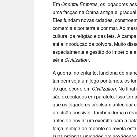
Em
Oriental Empires
, os jogadores a
uma facção na China antiga e, gradua
Eles fundam novas cidades, constroem 
comerciais por terra e por mar. Ao m
cultura, da religião e das leis. A cam
até a introdução da pólvora. Muito diss
especialmente a gestão do império e 
série
Civilization
.
A guerra, no entanto, funciona de man
também seja um jogo por turnos, os tu
do que ocorre em
Civilization
. No fina
são executados em paralelo. Isso torna
que os jogadores precisam antecipar 
precisão possível. Também torna o re
antes de enviar um exército para a bat
força inimiga de repente se revela es
suas próprias unidades em hexágonos i