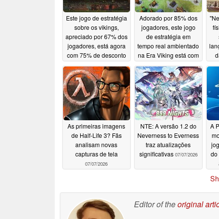
Este jogo de estratégia
Adorado por 85% dos
"N
sobre os vikings,
jogadores, este jogo
fí
apreciado por 67% dos
de estratégia em
jogadores, está agora
tempo real ambientado
lan
com 75% de desconto
na Era Viking está com
d
no Steam
72% de desconto no
07/12/2026
Steam
07/11/2026
As primeiras imagens
NTE: A versão 1.2 do
A P
de Half-Life 3? Fãs
Neverness to Everness
mo
analisam novas
traz atualizações
jog
capturas de tela
significativas
do
07/07/2026
07/07/2026
Sh
Editor of the
original arti