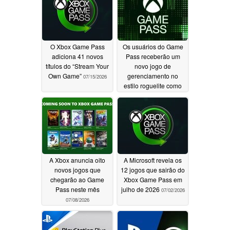
O Xbox Game Pass
Os usuários do Game
adiciona 41 novos
Pass receberão um
títulos do “Stream Your
novo jogo de
Own Game”
gerenciamento no
07/15/2026
estilo roguelite como
título de lançamento
07/11/2026
A Xbox anuncia oito
A Microsoft revela os
novos jogos que
12 jogos que sairão do
chegarão ao Game
Xbox Game Pass em
Pass neste mês
julho de 2026
07/02/2026
07/08/2026