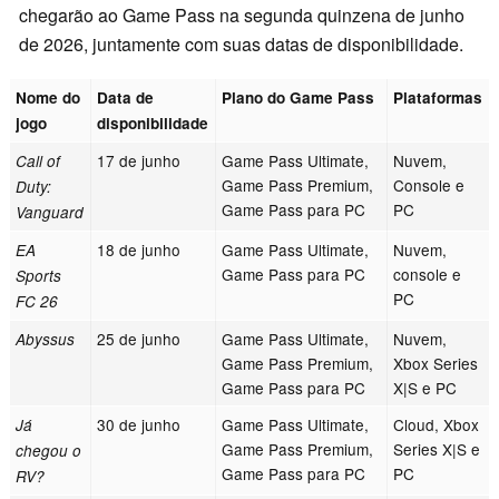
chegarão ao Game Pass na segunda quinzena de junho
de 2026, juntamente com suas datas de disponibilidade.
Nome do
Data de
Plano do Game Pass
Plataformas
jogo
disponibilidade
17 de junho
Game Pass Ultimate,
Nuvem,
Call of
Game Pass Premium,
Console e
Duty:
Game Pass para PC
PC
Vanguard
18 de junho
Game Pass Ultimate,
Nuvem,
EA
Game Pass para PC
console e
Sports
PC
FC 26
25 de junho
Game Pass Ultimate,
Nuvem,
Abyssus
Game Pass Premium,
Xbox Series
Game Pass para PC
X|S e PC
30 de junho
Game Pass Ultimate,
Cloud, Xbox
Já
Game Pass Premium,
Series X|S e
chegou o
Game Pass para PC
PC
RV?