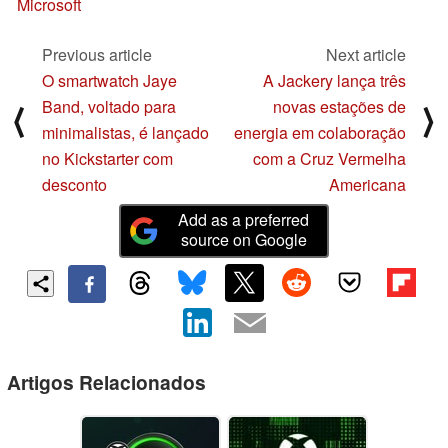
Microsoft
Previous article
Next article
O smartwatch Jaye
A Jackery lança três
Band, voltado para
novas estações de
⟨
⟩
minimalistas, é lançado
energia em colaboração
no Kickstarter com
com a Cruz Vermelha
desconto
Americana
Add as a preferred
source on Google
Artigos Relacionados