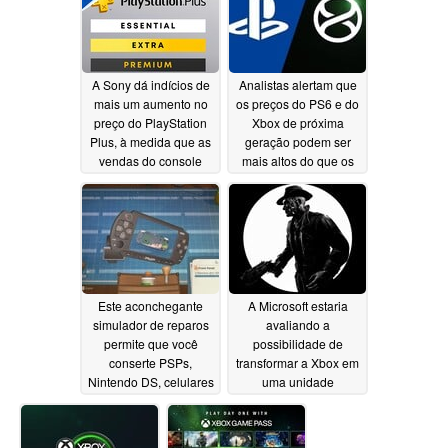
A Sony dá indícios de
Analistas alertam que
mais um aumento no
os preços do PS6 e do
preço do PlayStation
Xbox de próxima
Plus, à medida que as
geração podem ser
vendas do console
mais altos do que os
PS5 perdem força
das Steam Machines
07/01/2026
06/24/2026
Este aconchegante
A Microsoft estaria
simulador de reparos
avaliando a
permite que você
possibilidade de
conserte PSPs,
transformar a Xbox em
Nintendo DS, celulares
uma unidade
flip e aparelhos retrô
independente, em
na Akihabara dos anos
meio ao aumento dos
2000
orçamentos para jogos
06/20/2026