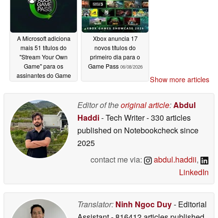
06/17/2026
A Microsoft adiciona
Xbox anuncia 17
mais 51 títulos do
novos títulos do
"Stream Your Own
primeiro dia para o
Game" para os
Game Pass
06/08/2026
assinantes do Game
Show more articles
Pass
06/16/2026
Editor of the
original article
:
Abdul
Haddi
- Tech Writer
- 330 articles
published on Notebookcheck
since
2025
contact me via:
abdul.haddii
,
LinkedIn
Translator:
Ninh Ngoc Duy
- Editorial
Assistant
- 816412 articles published