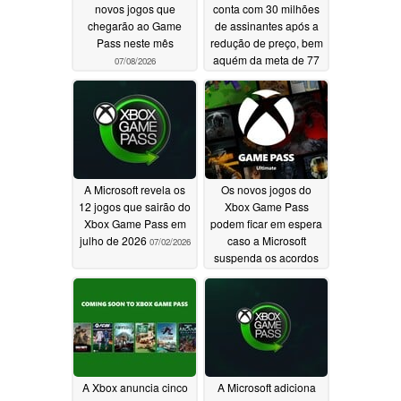
novos jogos que
conta com 30 milhões
chegarão ao Game
de assinantes após a
Pass neste mês
redução de preço, bem
aquém da meta de 77
07/08/2026
milhões
07/07/2026
A Microsoft revela os
Os novos jogos do
12 jogos que sairão do
Xbox Game Pass
Xbox Game Pass em
podem ficar em espera
julho de 2026
caso a Microsoft
07/02/2026
suspenda os acordos
de publicação
06/29/2026
A Xbox anuncia cinco
A Microsoft adiciona