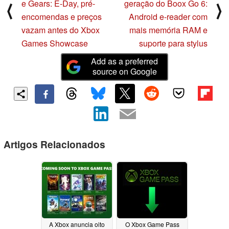
e Gears: E-Day, pré-
geração do Boox Go 6:
⟨
⟩
encomendas e preços
Android e-reader com
vazam antes do Xbox
mais memória RAM e
Games Showcase
suporte para stylus
Add as a preferred
source on Google
Artigos Relacionados
A Xbox anuncia oito
O Xbox Game Pass