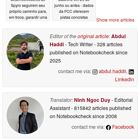
Spyro seguirem seu
junho ou antes - dados
próprio caminho para,
da FCC oferecem
em troca, garantir uma
pistas concretas
Show more articles
importante conquista
06/09/2026
no mercado editorial
Editor of the
original article
:
Abdul
06/12/2026
Haddi
- Tech Writer
- 328 articles
published on Notebookcheck
since
2025
contact me via:
abdul.haddii
,
LinkedIn
Translator:
Ninh Ngoc Duy
- Editorial
Assistant
- 815842 articles published
on Notebookcheck
since 2008
contact me via:
Facebook