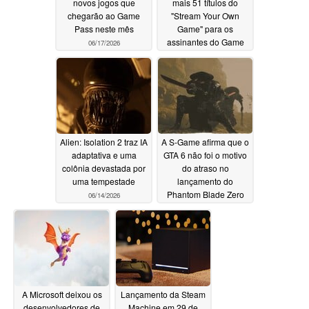
novos jogos que
mais 51 títulos do
chegarão ao Game
"Stream Your Own
Pass neste mês
Game" para os
assinantes do Game
06/17/2026
Pass
06/16/2026
Alien: Isolation 2 traz IA
A S-Game afirma que o
adaptativa e uma
GTA 6 não foi o motivo
colônia devastada por
do atraso no
uma tempestade
lançamento do
Phantom Blade Zero
06/14/2026
06/14/2026
A Microsoft deixou os
Lançamento da Steam
desenvolvedores de
Machine em 29 de