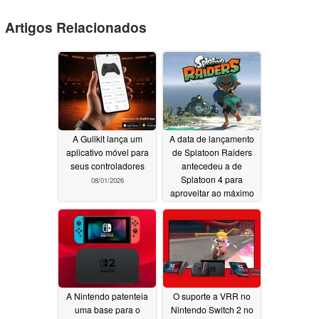
Artigos Relacionados
A Gulikit lança um
A data de lançamento
aplicativo móvel para
de Splatoon Raiders
seus controladores
antecedeu a de
Splatoon 4 para
08/01/2026
aproveitar ao máximo
as especificações do
Switch 2
07/22/2026
A Nintendo patenteia
O suporte a VRR no
uma base para o
Nintendo Switch 2 no