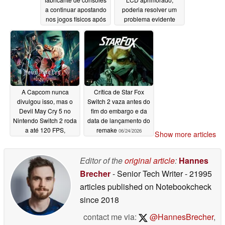
a continuar apostando
poderia resolver um
nos jogos físicos após
problema evidente
a Sony ter
07/01/2026
abandonado os discos
07/06/2026
A Capcom nunca
Crítica de Star Fox
divulgou isso, mas o
Switch 2 vaza antes do
Devil May Cry 5 no
fim do embargo e da
Nintendo Switch 2 roda
data de lançamento do
a até 120 FPS,
remake
06/24/2026
Show more articles
superando a versão
para PS4
06/28/2026
Editor of the
original article
:
Hannes
Brecher
- Senior Tech Writer
- 21995
articles published on Notebookcheck
since 2018
contact me via:
@HannesBrecher
,