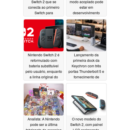
Switch 2 que se
modo acoplado pode
conecta ao primeiro
estar em
Switch para
desenvolvimento
carregamento e
07/11/2026
exibição de vídeo
07/17/2026
Nintendo Switch 2 é
Lançamento da
reformulado com
primeira dock da
bateria substituível
Keychron com três
pelo usuário, enquanto
portas Thunderbolt 5 e
a linha original do
fornecimento de
Switch é
energia de 140 W
descontinuada na
07/07/2026
Europa
07/07/2026
Analista: A Nintendo
O novo modelo do
pode ser a última
Switch 2, com painel
fabricante de consoles
LCD aprimorado,