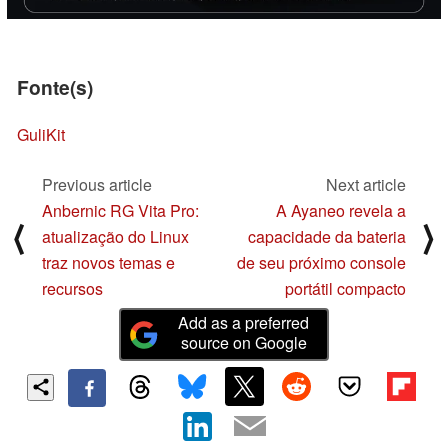
Fonte(s)
GuliKit
Previous article
Next article
Anbernic RG Vita Pro:
A Ayaneo revela a
⟨
⟩
atualização do Linux
capacidade da bateria
traz novos temas e
de seu próximo console
recursos
portátil compacto
Add as a preferred
source on Google