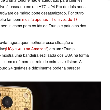
 que o smartphone não é adequado para clientes
sitivo é baseado em um HTC U24 Pro de dois anos
ardware de médio porte desatualizado. Por outro
aseira também
mostra apenas 11 em vez de 13
a nem mesmo para os fãs de Trump e patriotas dos
aviar agora quer melhorar essa situação e
Max
(US$ 1.400 na Amazon
) em um "Trump
e mostra uma bandeira estilizada dos EUA na forma
e tem o número correto de estrelas e listras. A
 ouro 24 quilates e dificilmente poderia parecer