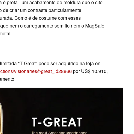
a é preta - um acabamento de moldura que o site
 de criar um contraste particularmente
dourada. Como é de costume com esses
r que nem o carregamento sem fio nem o MagSafe
metal.
mitada "T-Great" pode ser adquirido na loja on-
lections/visionaries/t-great_id28866
por US$ 10.910,
amento