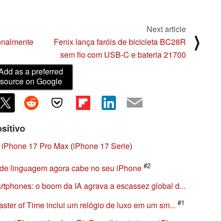
Next article
⟩
onalmente
Fenix lança faróis de bicicleta BC28R
sem fio com USB-C e bateria 21700
Add as a preferred
source on Google
sitivo
2
iPhone 17 Pro Max
(
iPhone 17 Serie
)
#2
 de linguagem agora cabe no seu iPhone
phones: o boom da IA agrava a escassez global d...
#1
ter of Time inclui um relógio de luxo em um sm...