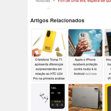
Notícias
•
Fim de uma era: espera-se que
...
Artigos Relacionados
O telefone Trump T1
Apple o iPhone
Hon
apresenta diferenças
receberá proteção
ba
surpreendentes em
contra roubo à la
relação ao HTC U24
Android
m
05/27/2026
Pro na primeira análise
iP
detalhada
06/11/2026