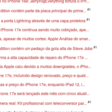
o iPhone 16e: JerryRigEverything tortura o iPh...
#1
ition contém parte da placa principal do prime...
#1
a porta Lightning através de uma capa protetora
 iPhone 17e continua sendo muito cobiçado, ape...
 apesar de muitos cortes: Apple Análise do smar...
#1
dition contém um pedaço da gola alta de Steve Jobs
rma a alta capacidade de reparo do iPhone 17e ...
a Apple caiu devido a muitos downgrades, o iPho...
 17e, incluindo design renovado, preço e quatr...
as e preço do iPhone 17e, enquanto iPad 12, i...
one 17e será lançado este mês com cinco atuali...
#1
a real: Kit profissional com teleconversor par...