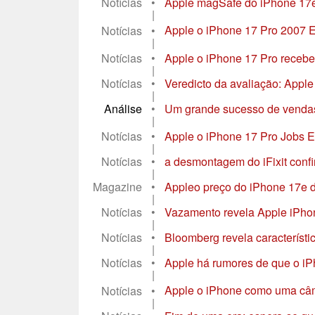
Notícias
•
Apple magSafe do iPhone 17e n
|
Notícias
•
Apple o iPhone 17 Pro 2007 Ed
|
Notícias
•
Apple o iPhone 17 Pro recebe 
|
Notícias
•
Veredicto da avaliação: Apple
|
Análise
•
Um grande sucesso de vendas,
|
Notícias
•
Apple o iPhone 17 Pro Jobs E
|
Notícias
•
a desmontagem do iFixit confi
|
Magazine
•
Appleo preço do iPhone 17e d
|
Notícias
•
Vazamento revela Apple iPhone
|
Notícias
•
Bloomberg revela característic
|
Notícias
•
Apple há rumores de que o iPh
|
Notícias
•
Apple o iPhone como uma câmer
|