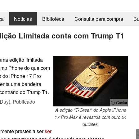
ca
Notícias
Biblioteca
Consulta para compra
Bu
dição Limitada conta com Trump T1
uma edição limitada
rump Phone do que com
o do iPhone 17 Pro
senta uma bandeira
contrário do Trump T1.
 Duy),
Publicado
ⓘ Caviar
A edição "T-Great" do Apple iPhone
17 Pro Max é revestida com ouro 24
quilates.
lmente prestes a ser
ser