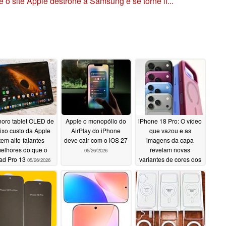
 o site Apple destrone a Samsung e se torne lí...
oro tablet OLED de
Apple o monopólio do
iPhone 18 Pro: O vídeo
ixo custo da Apple
AirPlay do iPhone
que vazou e as
tem alto-falantes
deve cair com o iOS 27
imagens da capa
elhores do que o
revelam novas
05/26/2026
ad Pro 13
variantes de cores dos
05/26/2026
carros-chefe de 2026
da Apple
05/25/2026