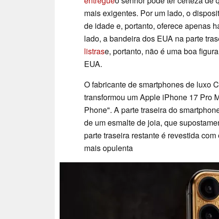
entregue
o senhor pode ter certeza de
mais exigentes. Por um lado, o dispo
de idade e, portanto, oferece apenas h
lado, a bandeira dos EUA na parte tr
listras
e, portanto, não é uma boa figur
EUA.
O fabricante de smartphones de luxo C
transformou um Apple iPhone 17 Pro 
Phone". A parte traseira do smartphon
de um esmalte de joia, que supostament
parte traseira restante é revestida com
mais opulenta