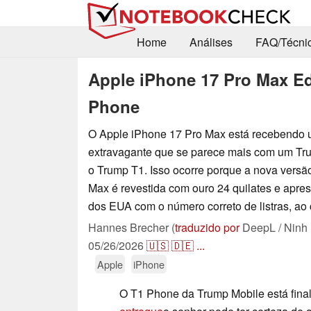
Home
Análises
FAQ/Técni
Apple iPhone 17 Pro Max E
Phone
O Apple iPhone 17 Pro Max está recebendo 
extravagante que se parece mais com um T
o Trump T1. Isso ocorre porque a nova versã
Max é revestida com ouro 24 quilates e apre
dos EUA com o número correto de listras, ao 
Hannes Brecher (
traduzido por
DeepL / Ninh
05/26/2026
🇺🇸
🇩🇪
...
Apple
iPhone
O T1 Phone da Trump Mobile está fina