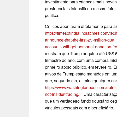
investimento para crianças mais novas
presidenciais intensificou o escrutínio 
política.
Críticos apontaram diretamente para as
https://timesofindia.indiatimes.com/te
announce-that-the-first-25-million-qual
accounts-will-get-personal-donation-f
mostram que Trump adquiriu até US$ 5
trimestre do ano, com uma compra inic
primeiro apoio público, em fevereiro. 
ativos de Trump estão mantidos em um f
que, segundo ela, elimina qualquer con
https://www.washingtonpost.com/opini
not-insider-trading/
... Uma caracterizaç
que um verdadeiro fundo fiduciário ce
vínculos pessoais com o beneficiário.