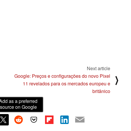
Next article
Google: Preços e configurações do novo Pixel
⟩
11 revelados para os mercados europeu e
britânico
Add as a preferred
source on Google