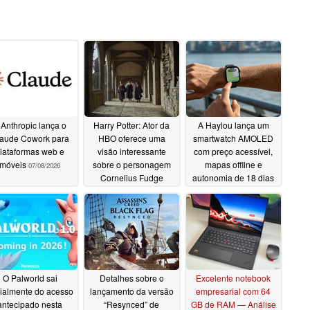
 Anthropic lança o
Harry Potter: Ator da
A Haylou lança um
aude Cowork para
HBO oferece uma
smartwatch AMOLED
lataformas web e
visão interessante
com preço acessível,
móveis
sobre o personagem
mapas offline e
07/08/2026
Cornelius Fudge
autonomia de 18 dias
07/07/2026
07/07/2026
O Palworld sai
Detalhes sobre o
Excelente notebook
cialmente do acesso
lançamento da versão
empresarial com 64
antecipado nesta
“Resynced” de
GB de RAM — Análise