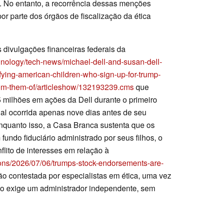
. No entanto, a recorrência dessas menções
por parte dos órgãos de fiscalização da ética
 divulgações financeiras federais da
chnology/tech-news/michael-dell-and-susan-dell-
ifying-american-children-who-sign-up-for-trump-
rom-them-of/articleshow/132193239.cms
que
 milhões em ações da Dell durante o primeiro
ial ocorrida apenas nove dias antes de seu
Enquanto isso, a Casa Branca sustenta que os
undo fiduciário administrado por seus filhos, o
flito de interesses em relação à
ons/2026/07/06/trumps-stock-endorsements-are-
ão contestada por especialistas em ética, uma vez
go exige um administrador independente, sem