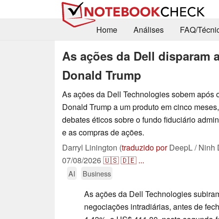
Home
Análises
FAQ/Técni
As ações da Dell disparam 
Donald Trump
As ações da Dell Technologies sobem após o
Donald Trump a um produto em cinco meses, o
debates éticos sobre o fundo fiduciário admin
e as compras de ações.
Darryl Linington (
traduzido por
DeepL / Ninh 
07/08/2026
🇺🇸
🇩🇪
...
AI
Business
As ações da Dell Technologies subira
negociações intradiárias, antes de fec