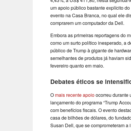
4,43%, a US$ 411,80, nesta segunda-fei
um apoio público bastante explícito d
evento na Casa Branca, no qual ele dis
comprarem um computador da Dell.
Embora as primeiras reportagens do m
como um surto político inesperado, a d
público de Trump à gigante de hardwa
semelhantes de produtos já haviam sid
fevereiro quanto em maio.
Debates éticos se intensif
O
mais recente apoio
ocorreu durante 
lançamento do programa “Trump Account
com benefícios fiscais. O evento des
casa de bilhões de dólares, do fundad
Susan Dell, que se comprometeram a in