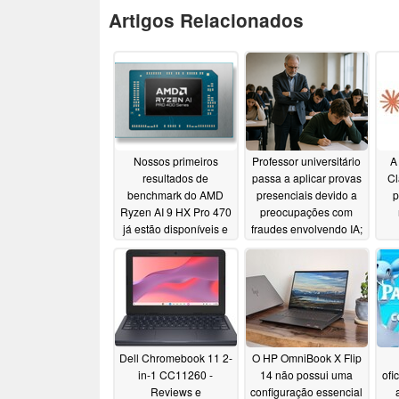
Artigos Relacionados
Nossos primeiros
Professor universitário
A
resultados de
passa a aplicar provas
Cl
benchmark do AMD
presenciais devido a
p
Ryzen AI 9 HX Pro 470
preocupações com
já estão disponíveis e
fraudes envolvendo IA;
são exatamente como
notas caem 50%
esperávamos
07/24/2026
07/11/2026
Dell Chromebook 11 2-
O HP OmniBook X Flip
in-1 CC11260 -
14 não possui uma
ofi
Reviews e
configuração essencial