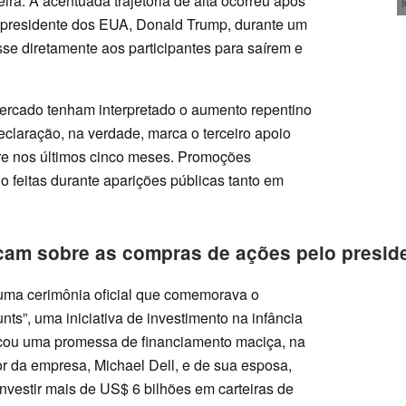
ra. A acentuada trajetória de alta ocorreu após
o presidente dos EUA, Donald Trump, durante um
se diretamente aos participantes para saírem e
ercado tenham interpretado o aumento repentino
eclaração, na verdade, marca o terceiro apoio
re nos últimos cinco meses. Promoções
o feitas durante aparições públicas tanto em
icam sobre as compras de ações pelo presid
uma cerimônia oficial que comemorava o
s”, uma iniciativa de investimento na infância
tacou uma promessa de financiamento maciça, na
or da empresa, Michael Dell, e de sua esposa,
vestir mais de US$ 6 bilhões em carteiras de