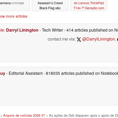
semana
Assassin’s Creed
do Lenovo ThinkPad
07/07/2026
Black Flag são
T14s 7ª Geração com
revelados
AMD
07/06/2026
07/06/2026
ow more articles
cle
:
Darryl Linington
- Tech Writer
- 414 articles published on
contact me via:
@DarrylLinington
,
Duy
- Editorial Assistant
- 818035 articles published on Notebo
>
Arquivo de notícias 2026 07
> As ações da Dell disparam após o apoio de Do