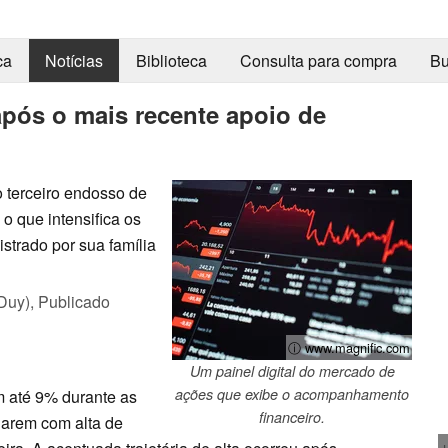
ca
Notícias
Biblioteca
Consulta para compra
Bu
após o mais recente apoio de
 terceiro endosso de
 que intensifica os
istrado por sua família
Duy),
Publicado
ⓘ www.magnific.com
Um painel digital do mercado de
ações que exibe o acompanhamento
m até 9% durante as
financeiro.
harem com alta de