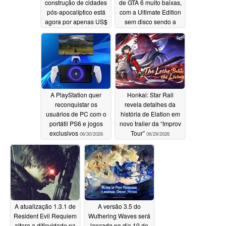
construção de cidades
de GTA 6 muito baixas,
pós-apocalíptico está
com a Ultimate Edition
agora por apenas US$
sem disco sendo a
2,50, em vez de US$
preferida
06/30/2026
25, no Steam
07/01/2026
A PlayStation quer
Honkai: Star Rail
reconquistar os
revela detalhes da
usuários de PC com o
história de Elation em
portátil PS6 e jogos
novo trailer da “Improv
exclusivos
Tour”
06/30/2026
06/29/2026
A atualização 1.3.1 de
A versão 3.5 do
Resident Evil Requiem
Wuthering Waves será
altera a dificuldade na
lançada no dia 10 de