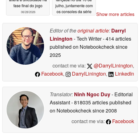
fase final do jogo
julho, juntamente com
os consoles da série
06/28/2026
Show more articles
Xbox
06/27/2026
Editor of the
original article
:
Darryl
Linington
- Tech Writer
- 414 articles
published on Notebookcheck
since
2025
contact me via:
@DarrylLinington
,
Facebook
,
DarrylLinington
,
LinkedIn
Translator:
Ninh Ngoc Duy
- Editorial
Assistant
- 818035 articles published
on Notebookcheck
since 2008
contact me via:
Facebook