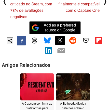
⟨
⟩
criticado no Steam, com
finalmente é compatível
78% de avaliações
com o Capture One
negativas
Add as a preferred
source on Google
Artigos Relacionados
A Capcom confirma as
A Bethesda divulga
plataformas para
detalhes sobre o