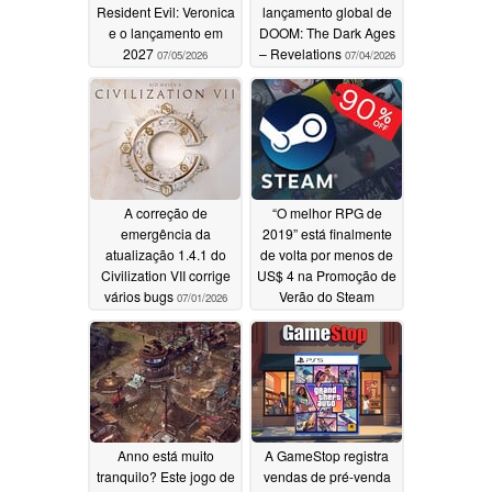
Resident Evil: Veronica
lançamento global de
e o lançamento em
DOOM: The Dark Ages
2027
– Revelations
07/05/2026
07/04/2026
A correção de
“O melhor RPG de
emergência da
2019” está finalmente
atualização 1.4.1 do
de volta por menos de
Civilization VII corrige
US$ 4 na Promoção de
vários bugs
Verão do Steam
07/01/2026
07/01/2026
Anno está muito
A GameStop registra
tranquilo? Este jogo de
vendas de pré-venda