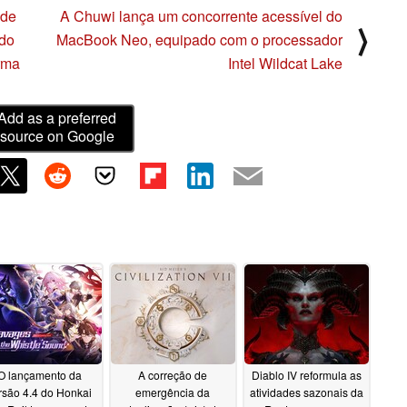
ode
A Chuwi lança um concorrente acessível do
⟩
 do
MacBook Neo, equipado com o processador
rma
Intel Wildcat Lake
Add as a preferred
source on Google
O lançamento da
A correção de
Diablo IV reformula as
rsão 4.4 do Honkai
emergência da
atividades sazonais da