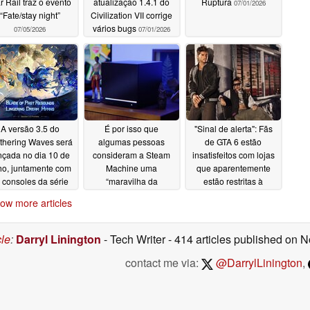
r Rail traz o evento
atualização 1.4.1 do
Ruptura
07/01/2026
“Fate/stay night”
Civilization VII corrige
vários bugs
07/05/2026
07/01/2026
A versão 3.5 do
É por isso que
"Sinal de alerta": Fãs
hering Waves será
algumas pessoas
de GTA 6 estão
nçada no dia 10 de
consideram a Steam
insatisfeitos com lojas
lho, juntamente com
Machine uma
que aparentemente
 consoles da série
“maravilha da
estão restritas à
Xbox
tecnologia”, apesar
Ultimate Edition
06/27/2026
ow more articles
das críticas
06/26/2026
06/26/2026
cle
:
Darryl Linington
- Tech Writer
- 414 articles published on
contact me via:
@DarrylLinington
,