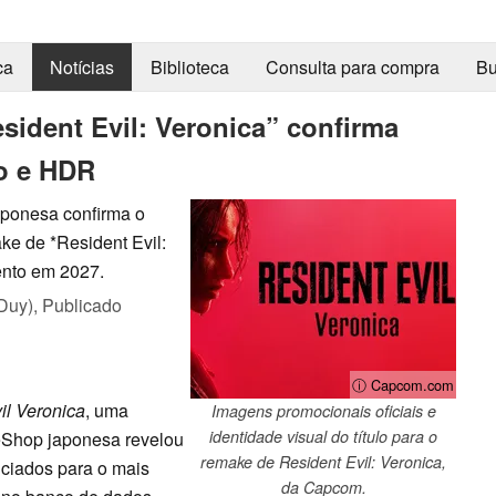
ca
Notícias
Biblioteca
Consulta para compra
Bu
ident Evil: Veronica” confirma
o e HDR
ponesa confirma o
ke de *Resident Evil:
ento em 2027.
Duy),
Publicado
ⓘ Capcom.com
il Veronica
, uma
Imagens promocionais oficiais e
identidade visual do título para o
eShop japonesa revelou
remake de Resident Evil: Veronica,
nciados para o mais
da Capcom.