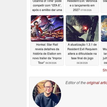
Ocarina of Time” pode
Resident Evil: Veronica
Sta
competir com “GTA 6”,
e o lançamento em
após o amiibo dar uma
2027
07/05/2026
pista
07/31/2026
Honkai: Star Rail
A atualização 1.3.1 de
revela detalhes da
Resident Evil Requiem
Wut
história de Elation em
altera a dificuldade na
la
novo trailer da “Improv
fase final do jogo
ju
Tour”
os
06/29/2026
06/28/2026
Sh
Editor of the
original arti