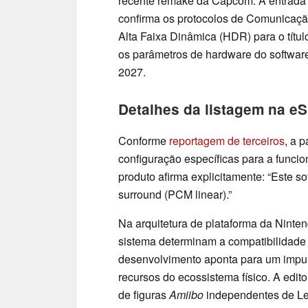
recente remake da Capcom. A entrada
confirma os protocolos de Comunicaç
Alta Faixa Dinâmica (HDR) para o títul
os parâmetros de hardware do softwar
2027.
Detalhes da listagem na e
Conforme
reportagem de terceiros
, a 
configuração específicas para a funci
produto afirma explicitamente: “Este s
surround (PCM linear).”
Na arquitetura de plataforma da Ninte
sistema determinam a compatibilidade d
desenvolvimento aponta para um impu
recursos do ecossistema físico. A edi
de figuras
Amiibo
independentes de Le