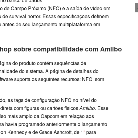
 no banco de dados
ão de Campo Próximo (NFC) e a saída de vídeo em
o de survival horror. Essas especificações definem
e antes de seu lançamento multiplataforma em
Shop sobre compatibilidade com Amiibo
página do produto contém sequências de
onalidade do sistema. A página de detalhes do
oftware suporta os seguintes recursos: NFC, som
ndo, as tags de configuração NFC no nível do
ireta com figuras ou cartões físicos
Amiibo
. Esse
lso mais amplo da Capcom em relação aos
tora havia programado anteriormente o lançamento
on Kennedy e de Grace Ashcroft, de “
”
para