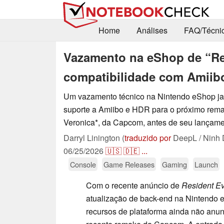
Home
Análises
FAQ/Técni
Vazamento na eShop de “Res
compatibilidade com Amiib
Um vazamento técnico na Nintendo eShop ja
suporte a Amiibo e HDR para o próximo rema
Veronica*, da Capcom, antes de seu lançam
Darryl Linington (
traduzido por
DeepL / Ninh 
06/25/2026
🇺🇸
🇩🇪
...
Console
Game Releases
Gaming
Launch
Com o recente anúncio de
Resident Ev
atualização de back-end na Nintendo 
recursos de plataforma ainda não anu