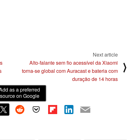
Next article
is
Alto-falante sem fio acessível da Xiaomi
⟩
s
torna-se global com Auracast e bateria com
duração de 14 horas
Add as a preferred
source on Google