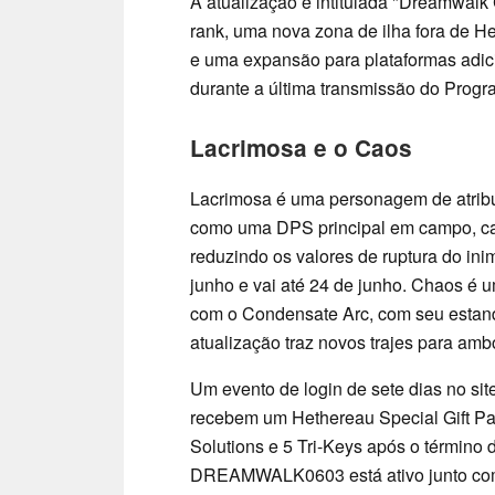
A atualização é intitulada "Dreamwalk
rank, uma nova zona de ilha fora de 
e uma expansão para plataformas adici
durante a última transmissão do Progr
Lacrimosa e o Caos
Lacrimosa é uma personagem de atribu
como uma DPS principal em campo, ca
reduzindo os valores de ruptura do ini
junho e vai até 24 de junho. Chaos é
com o Condensate Arc, com seu estand
atualização traz novos trajes para am
Um evento de login de sete dias no sit
recebem um Hethereau Special Gift Pa
Solutions e 5 Tri-Keys após o término
DREAMWALK0603 está ativo junto com d