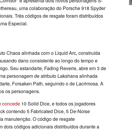
 Corridor" e apresenta dois novos personagens S-
Hethereau, uma colaboração do Porsche 918 Spyder
onais. Três códigos de resgate foram distribuídos
ama Especial.
to Chaos alinhada com o Liquid Arc, construída
usando dano consistente ao longo do tempo e
migo. Seu estandarte, Fading Reverie, abre em 3 de
 uma personagem de atributo Lakshana alinhada
arte, Forsaken Path, seguindo o de Lacrimosa. A
bos os personagens.
e
concede
10 Solid Dice, e todos os jogadores
ck contendo 5 Fabricated Dice, 5 De-Noise
 da manutenção. O código de resgate
ois códigos adicionais distribuídos durante a