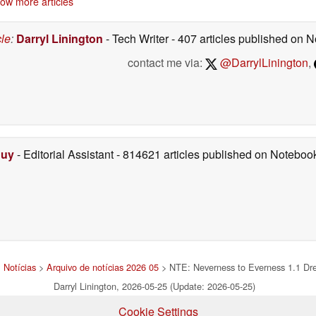
ow more articles
Steam
05/26/2026
05/26/2026
cle
:
Darryl Linington
- Tech Writer
- 407 articles published on
contact me via:
@DarrylLinington
,
Duy
- Editorial Assistant
- 814621 articles published on Notebo
>
Notícias
>
Arquivo de notícias 2026 05
> NTE: Neverness to Everness 1.1 Dre
Darryl Linington, 2026-05-25 (Update: 2026-05-25)
Cookie Settings