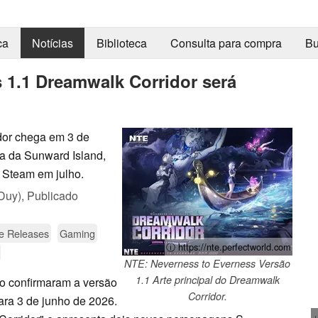
ca
Notícias
Biblioteca
Consulta para compra
Bu
 1.1 Dreamwalk Corridor será
dor chega em 3 de
a da Sunward Island,
 Steam em julho.
Duy),
Publicado
 Releases
Gaming
ⓘ https://nte.perfectworld.com
NTE: Neverness to Everness Versão
1.1 Arte principal do Dreamwalk
io confirmaram a versão
Corridor.
ra 3 de junho de 2026.