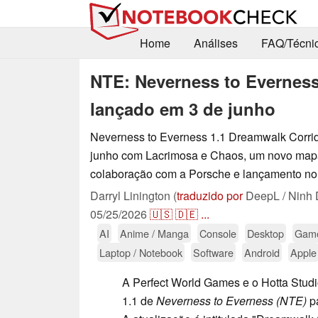
Home
Análises
FAQ/Técni
NTE: Neverness to Everness
lançado em 3 de junho
Neverness to Everness 1.1 Dreamwalk Corri
junho com Lacrimosa e Chaos, um novo map
colaboração com a Porsche e lançamento no
Darryl Linington (
traduzido por
DeepL / Ninh 
05/25/2026
🇺🇸
🇩🇪
...
AI
Anime / Manga
Console
Desktop
Game
Laptop / Notebook
Software
Android
Apple
A Perfect World Games e o Hotta Stud
1.1 de
Neverness to Everness (NTE)
pa