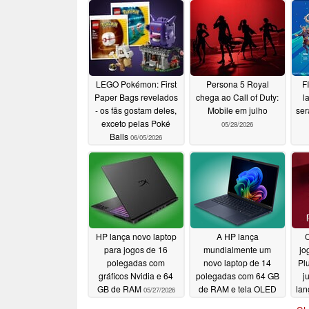
LEGO Pokémon: First
Persona 5 Royal
F
Paper Bags revelados
chega ao Call of Duty:
l
- os fãs gostam deles,
Mobile em julho
ser
exceto pelas Poké
05/28/2026
Balls
06/05/2026
HP lança novo laptop
A HP lança
O
para jogos de 16
mundialmente um
jo
polegadas com
novo laptop de 14
Pl
gráficos Nvidia e 64
polegadas com 64 GB
j
GB de RAM
de RAM e tela OLED
lan
05/27/2026
de 700 nit
05/26/2026