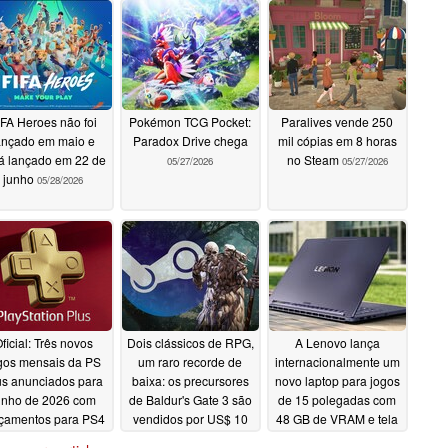
IFA Heroes não foi
Pokémon TCG Pocket:
Paralives vende 250
ançado em maio e
Paradox Drive chega
mil cópias em 8 horas
á lançado em 22 de
no Steam
05/27/2026
05/27/2026
junho
05/28/2026
ficial: Três novos
Dois clássicos de RPG,
A Lenovo lança
gos mensais da PS
um raro recorde de
internacionalmente um
us anunciados para
baixa: os precursores
novo laptop para jogos
unho de 2026 com
de Baldur's Gate 3 são
de 15 polegadas com
çamentos para PS4
vendidos por US$ 10
48 GB de VRAM e tela
e PS5
em vez de US$ 60 no
OLED de 1.100 nit
05/26/2026