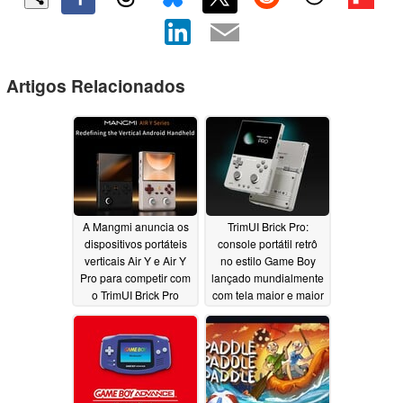
Artigos Relacionados
A Mangmi anuncia os
TrimUI Brick Pro:
dispositivos portáteis
console portátil retrô
verticais Air Y e Air Y
no estilo Game Boy
Pro para competir com
lançado mundialmente
o TrimUI Brick Pro
com tela maior e maior
autonomia da bateria
07/12/2026
07/11/2026