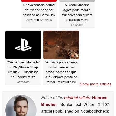
O novo console portátil
A Steam Machine
da Ayaneo pode ser
agora pode rodar o
baseado no Game Boy
Windows com drivers
Advance
oficiais da Valve
07/07/2026
07/07/2026
“Qual é o sentido de ter
“A id está praticamente
um PlayStation 6 hoje
morta”: crescem as
em dia?” – Discussão
preocupações de que
no Reddit viraliza
a id Software possa se
tornar um estúdio de
07/07/2026
Show more articles
suporte
07/07/2026
Editor of the
original article
:
Hannes
Brecher
- Senior Tech Writer
- 21907
articles published on Notebookcheck