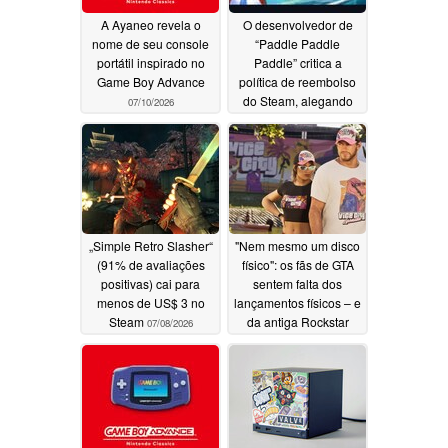
A Ayaneo revela o
O desenvolvedor de
nome de seu console
“Paddle Paddle
portátil inspirado no
Paddle” critica a
Game Boy Advance
política de reembolso
do Steam, alegando
07/10/2026
abusos
07/09/2026
„Simple Retro Slasher“
"Nem mesmo um disco
(91% de avaliações
físico": os fãs de GTA
positivas) cai para
sentem falta dos
menos de US$ 3 no
lançamentos físicos – e
Steam
da antiga Rockstar
07/08/2026
07/08/2026