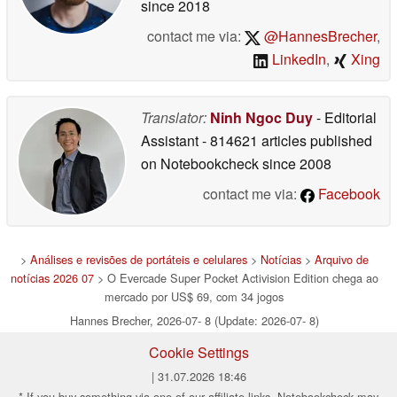
since 2018
contact me via:
@HannesBrecher
,
LinkedIn
,
Xing
Translator:
Ninh Ngoc Duy
- Editorial
Assistant
- 814621 articles published
on Notebookcheck
since 2008
contact me via:
Facebook
>
Análises e revisões de portáteis e celulares
>
Notícias
>
Arquivo de
notícias 2026 07
> O Evercade Super Pocket Activision Edition chega ao
mercado por US$ 69, com 34 jogos
Hannes Brecher, 2026-07- 8 (Update: 2026-07- 8)
Cookie Settings
| 31.07.2026 18:46
* If you buy something via one of our affiliate links, Notebookcheck may