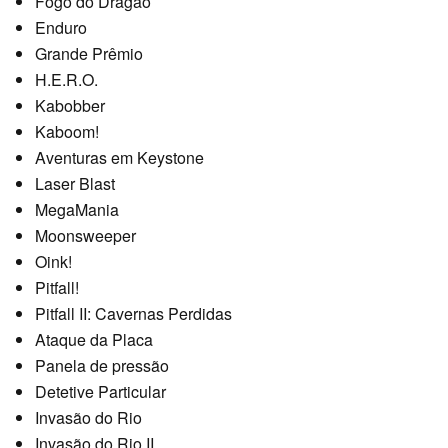
Fogo do Dragão
Enduro
Grande Prêmio
H.E.R.O.
Kabobber
Kaboom!
Aventuras em Keystone
Laser Blast
MegaMania
Moonsweeper
Oink!
Pitfall!
Pitfall II: Cavernas Perdidas
Ataque da Placa
Panela de pressão
Detetive Particular
Invasão do Rio
Invasão do Rio II