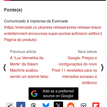
Fonte(s)
Comunicado à imprensa da Evercade
(
https://evercade.co.uk/press-release/press-release-blaze-
entertainment-announces-super-pocket-activision-edition/
|
Página do produto
)
Previous article
Next article
A “Luz Vermelha da
Google: Preços e
Morte” da Steam
configurações do novo
⟨
⟩
Machine acabou
Pixel 11 revelados para os
sendo um alarme falso
mercados europeu e
britânico
Add as a preferred
source on Google