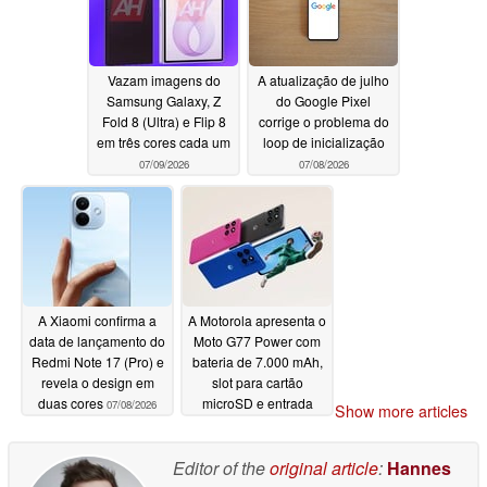
Vazam imagens do
A atualização de julho
Samsung Galaxy, Z
do Google Pixel
Fold 8 (Ultra) e Flip 8
corrige o problema do
em três cores cada um
loop de inicialização
07/09/2026
07/08/2026
A Xiaomi confirma a
A Motorola apresenta o
data de lançamento do
Moto G77 Power com
Redmi Note 17 (Pro) e
bateria de 7.000 mAh,
revela o design em
slot para cartão
duas cores
microSD e entrada
07/08/2026
Show more articles
para fones de ouvido
07/08/2026
Editor of the
original article
:
Hannes