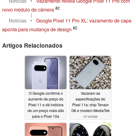
Notícias
•
Vazamento revela Google Pixel 11 Pro com
#2
novo módulo de câmera
|
Notícias
•
Google Pixel 11 Pro XL: vazamento de capa
#2
aponta para mudança de design
Artigos Relacionados
O Google confirma o
Vazaram as
aumento de preço do
especificações do
Pixel 11 e dá indícios
Pixel 11a: chip Tensor
de um preço mais alto
G6 e modem MediaTek
para o Pixel 10a
07/18/2026
07/25/2026