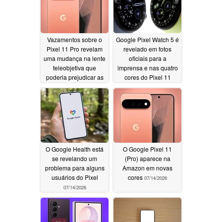
Vazamentos sobre o
Google Pixel Watch 5 é
Pixel 11 Pro revelam
revelado em fotos
uma mudança na lente
oficiais para a
teleobjetiva que
imprensa e nas quatro
poderia prejudicar as
cores do Pixel 11
fotos em modo
07/14/2026
telemacro
07/15/2026
O Google Health está
O Google Pixel 11
se revelando um
(Pro) aparece na
problema para alguns
Amazon em novas
usuários do Pixel
cores
07/14/2026
07/14/2026