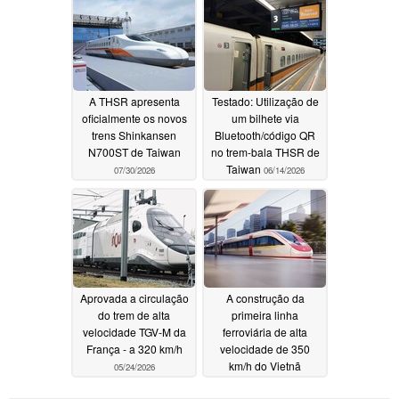
A THSR apresenta
Testado: Utilização de
oficialmente os novos
um bilhete via
trens Shinkansen
Bluetooth/código QR
N700ST de Taiwan
no trem-bala THSR de
Taiwan
07/30/2026
06/14/2026
Aprovada a circulação
A construção da
do trem de alta
primeira linha
velocidade TGV-M da
ferroviária de alta
França - a 320 km/h
velocidade de 350
km/h do Vietnã
05/24/2026
começará em breve