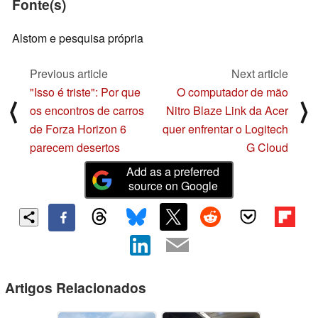
Fonte(s)
Alstom e pesquisa própria
Previous article
Next article
"Isso é triste": Por que
O computador de mão
⟨
⟩
os encontros de carros
Nitro Blaze Link da Acer
de Forza Horizon 6
quer enfrentar o Logitech
parecem desertos
G Cloud
Add as a preferred
source on Google
Artigos Relacionados