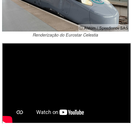
ⓘ Alstom / Speedinnov SAS
Renderização do Eurostar Celestia