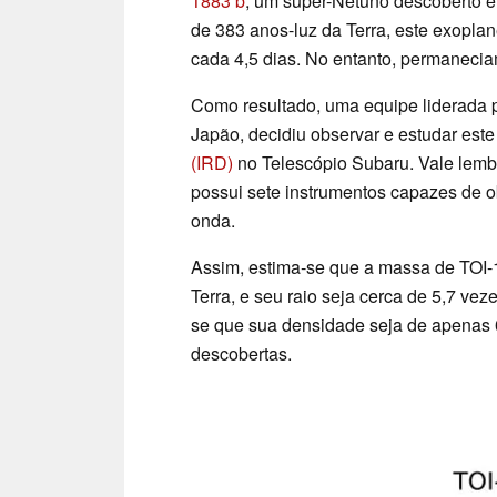
1883 b
, um super-Netuno descoberto e
de 383 anos-luz da Terra, este exopl
cada 4,5 dias. No entanto, permanecia
Como resultado, uma equipe liderada p
Japão, decidiu observar e estudar este
(IRD)
no Telescópio Subaru. Vale lembr
possui sete instrumentos capazes de o
onda.
Assim, estima-se que a massa de TOI-1
Terra, e seu raio seja cerca de 5,7 vez
se que sua densidade seja de apenas 0
descobertas.