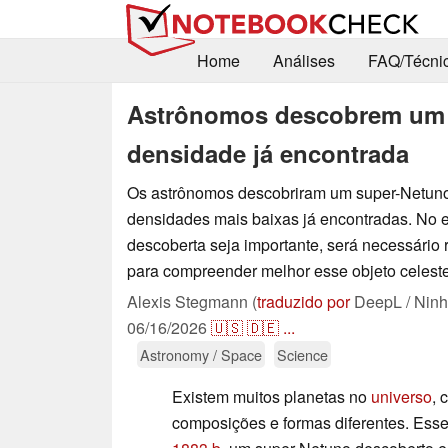
Home
Análises
FAQ/Técni
Astrônomos descobrem um 
densidade já encontrada
Os astrônomos descobriram um super-Netun
densidades mais baixas já encontradas. No 
descoberta seja importante, será necessário 
para compreender melhor esse objeto celeste
Alexis Stegmann (
traduzido por
DeepL / Ninh
06/16/2026
🇺🇸
🇩🇪
...
Astronomy / Space
Science
Existem muitos planetas no
universo
, 
composições e formas diferentes. Ess