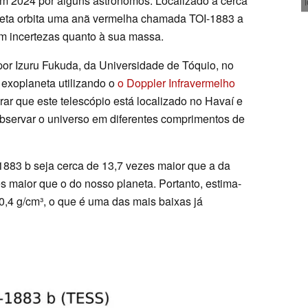
m 2024 por alguns astrônomos. Localizado a cerca
aneta orbita uma anã vermelha chamada TOI-1883 a
m incertezas quanto à sua massa.
or Izuru Fukuda, da Universidade de Tóquio, no
 exoplaneta utilizando o
o Doppler Infravermelho
ar que este telescópio está localizado no Havaí e
bservar o universo em diferentes comprimentos de
883 b seja cerca de 13,7 vezes maior que a da
es maior que o do nosso planeta. Portanto, estima-
,4 g/cm³, o que é uma das mais baixas já