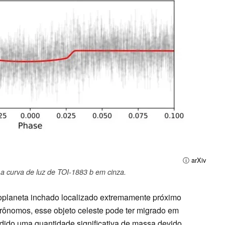
ⓘ arXiv
 curva de luz de TOI-1883 b em cinza.
xoplaneta inchado localizado extremamente próximo
strônomos, esse objeto celeste pode ter migrado em
rdido uma quantidade significativa de massa devido