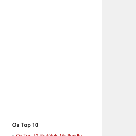
Os Top 10
»
Os Top 10 Portáteis Multimídia