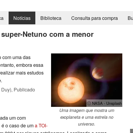
ca
Notícias
Biblioteca
Consulta para compra
Bu
super-Netuno com a menor
o com uma das
entanto, embora essa
realizar mais estudos
.
 Duy),
Publicado
ⓘ NASA - Unsplash
Uma imagem que mostra um
exoplaneta e uma estrela no
cada um com
universo.
e é o caso de um
a TOI-