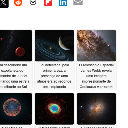
oi descoberto um
Foi detectada, pela
O Telescópio Espacial
exoplaneta do
primeira vez, a
James Webb revela
amanho de Júpiter
presença de uma
uma imagem
bitando uma estrela
atmosfera ao redor de
impressionante de
emelhante ao Sol
um exoplaneta
Centaurus A
07/13/2026
rochoso
07/20/2026
07/18/2026
Pode ter sido
O telescópio Gemini
A Grande Nuvem de