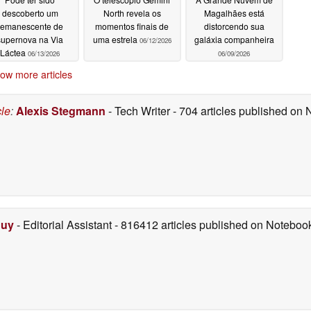
descoberto um
North revela os
Magalhães está
remanescente de
momentos finais de
distorcendo sua
supernova na Via
uma estrela
galáxia companheira
06/12/2026
Láctea
06/13/2026
06/09/2026
ow more articles
cle
:
Alexis Stegmann
- Tech Writer
- 704 articles published on
Duy
- Editorial Assistant
- 816412 articles published on Notebo