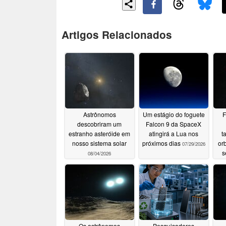
Artigos Relacionados
Astrônomos
Um estágio do foguete
F
descobriram um
Falcon 9 da SpaceX
estranho asteróide em
atingirá a Lua nos
t
nosso sistema solar
próximos dias
or
07/29/2026
s
08/04/2026
Os astrônomos
Pesquisadores