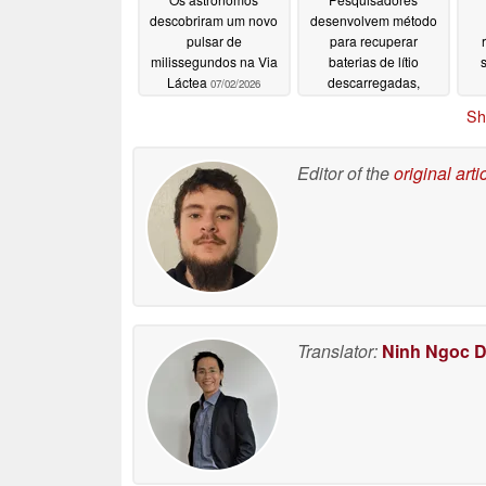
descobriram um novo
desenvolvem método
pulsar de
para recuperar
milissegundos na Via
baterias de lítio
Láctea
descarregadas,
07/02/2026
levando-as a quase
Sh
100% da capacidade
06/28/2026
Editor of the
original arti
Translator:
Ninh Ngoc 