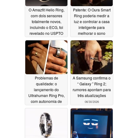
O Amazfit Helio Ring,
Patente: O Oura Smart
com dois sensores
Ring poderia medir a
totalmente novos,
luz e controlar a casa
incluindo o ECG, foi
inteligente para
revelado no USPTO
melhorar o sono
07/31/2026
07/17/2026
Problemas de
A Samsung confirma o
qualidade: o
“ Galaxy ” Ring 2;
lançamento do
rumores apontam para
Ultrahuman Ring Pro,
três atualizações
com autonomia de
06/30/2026
bateria de 15 dias, está
atrasado
07/03/2026