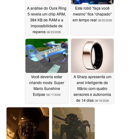
A análise do Oura Ring
Este robô “faça você
5 revela um chip ARM,
mesmo” fica “chapado”
384 KB de RAM e a
em tempo real
06/20/2026
impossibilidade de
reparos
06/23/2026
Você deveria estar
A Sharp apresenta um
criando mods: Super
anel inteligente de
Mario Sunshine
titânio com quatro
Eclipse
sensores e autonomia
06/17/2026
de 14 dias
06/16/2026