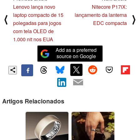
Lenovo lança novo
Nitecore P17iX:
laptop compacto de 15
lançamento da lanterna
⟨
⟩
polegadas para jogos
EDC compacta
com tela OLED de
1.000 nit nos EUA
Add as a preferred
source on Google
Artigos Relacionados