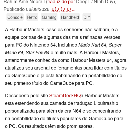
Rahim Amir Noorali (
traduzido por
DeepL / Ninh Duy),
Publicado
06/08/2026
🇺🇸
🇩🇪
...
Console
Retro
Gaming
Handheld
DIY
A Harbour Masters, caso os senhores não saibam, é a
equipe por trás de algumas das mais refinadas versões
para PC do Nintendo 64, incluindo
Mario Kart 64, Super
Mario 64, Star Fox 64
e muito mais. A Harbour Masters,
anteriormente conhecida como Harbour Masters 64, agora
atualizou seu arsenal de ferramentas para lidar com títulos
do GameCube e já está trabalhando na portabilidade de
seu primeiro título do GameCube para PC.
Descoberto pelo site
SteamDeckHQ
a Harbour Masters
está estendendo sua camada de tradução Libultraship
personalizada para além da era N64 e se concentrando
na portabilidade de títulos populares do GameCube para
o PC. Os resultados têm sido promissores.