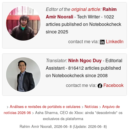
Sharma para "redefinir
06/12/2026
os negócios
Editor of the
original article
:
Rahim
06/11/2026
Amir Noorali
- Tech Writer
- 1022
articles published on Notebookcheck
since 2025
contact me via:
LinkedIn
Translator:
Ninh Ngoc Duy
- Editorial
Assistant
- 816412 articles published
on Notebookcheck
since 2008
contact me via:
Facebook
>
Análises e revisões de portáteis e celulares
>
Notícias
>
Arquivo de
notícias 2026 06
> Asha Sharma, CEO do Xbox: ainda "descobrindo" os
exclusivos da plataforma
Rahim Amir Noorali, 2026-06- 8 (Update: 2026-06- 8)