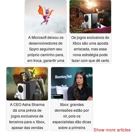
priorizando o Windows
06/13/2026
A Microsoft deixou os
Os jogos exclusivos do
desenvolvedores de
Xbox são uma aposta
Spyro seguirem seu
arriscada, mas essa
próprio caminho para,
nova estratégia pode
em troca, garantir uma
fazer com que dê certo
importante conquista
06/12/2026
no mercado editorial
06/12/2026
A CEO Asha Sharma
Xbox: grandes
dá uma prévia de
demissões estão por
jogos exclusivos de
vir, pois os
terceiros para o Xbox,
especialistas dão dicas
apesar das vendas
sobre a primeira
Show more articles
fracas do console
medida de Asha