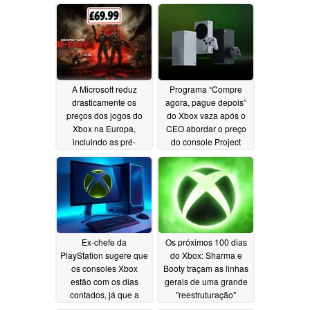
aumento de preço
PC continuarão sendo
lançadas
07/23/2026
06/19/2026
A Microsoft reduz
Programa “Compre
drasticamente os
agora, pague depois”
preços dos jogos do
do Xbox vaza após o
Xbox na Europa,
CEO abordar o preço
incluindo as pré-
do console Project
vendas de Gears of
Helix
06/16/2026
War: E-Day
06/16/2026
Ex-chefe da
Os próximos 100 dias
PlayStation sugere que
do Xbox: Sharma e
os consoles Xbox
Booty traçam as linhas
estão com os dias
gerais de uma grande
contados, já que a
"reestruturação"
Microsoft está
06/12/2026