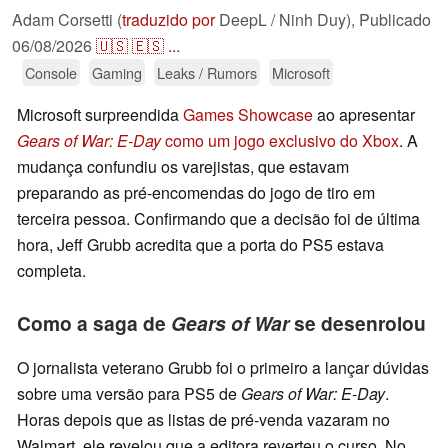
Adam Corsetti (
traduzido por
DeepL / Ninh Duy),
Publicado
06/08/2026
🇺🇸
🇪🇸
...
Console
Gaming
Leaks / Rumors
Microsoft
Microsoft surpreendida
Games Showcase
ao apresentar
Gears of War: E-Day
como um jogo exclusivo do Xbox
. A
mudança confundiu os varejistas, que estavam
preparando as pré-encomendas do jogo de tiro em
terceira pessoa. Confirmando que a decisão foi de última
hora, Jeff Grubb acredita que a porta do PS5 estava
completa.
Como a saga de
Gears of War
se desenrolou
O jornalista veterano Grubb foi o primeiro a lançar dúvidas
sobre uma versão para PS5 de
Gears of War: E-Day
.
Horas depois que as listas de pré-venda vazaram no
Walmart, ele revelou que a editora reverteu o curso. No