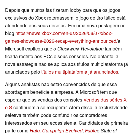
Depois que muitos fãs fizeram lobby para que os jogos
exclusivos do Xbox retornassem, o jogo de tiro tático está
atendendo aos seus desejos. Em uma nova postagem no
blog
https://news.xbox.com/en-us/2026/06/07/xbox-
games-showcase-2026-recap-everything-announced/
a
Microsoft explicou que
o Clockwork Revolution
também
ficaria restrito aos PCs e seus consoles. No entanto, a
nova estratégia não se aplica aos títulos multiplataforma já
anunciados pelo
títulos multiplataforma já anunciados
.
Alguns analistas não estão convencidos de que essa
abordagem beneficie a empresa. A Microsoft tem que
esperar que as vendas dos consoles
Vendas das séries X
e S
continuem a se recuperar. Além disso, a exclusividade
seletiva também pode confundir os compradores
interessados em seu ecossistema. Candidatos de primeira
parte como
Halo: Campaign Evolved
,
Fable
e
State of