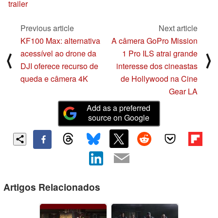
trailer
Previous article
Next article
KF100 Max: alternativa
A câmera GoPro Mission
acessível ao drone da
1 Pro ILS atrai grande
⟨
⟩
DJI oferece recurso de
interesse dos cineastas
queda e câmera 4K
de Hollywood na Cine
Gear LA
Add as a preferred
source on Google
Artigos Relacionados