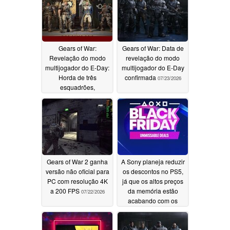
Gears of War:
Gears of War: Data de
Revelação do modo
revelação do modo
multijogador do E-Day:
multijogador do E-Day
Horda de três
confirmada
07/23/2026
esquadrões,
modificações de armas
e sem Battle Pass
07/30/2026
Gears of War 2 ganha
A Sony planeja reduzir
versão não oficial para
os descontos no PS5,
PC com resolução 4K
já que os altos preços
a 200 FPS
da memória estão
07/22/2026
acabando com os
lucros do console
06/20/2026