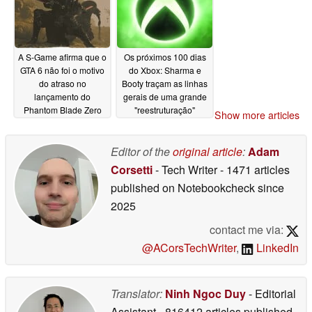
A S-Game afirma que o
Os próximos 100 dias
GTA 6 não foi o motivo
do Xbox: Sharma e
do atraso no
Booty traçam as linhas
lançamento do
gerais de uma grande
Phantom Blade Zero
"reestruturação"
Show more articles
06/14/2026
06/12/2026
Editor of the
original article
:
Adam
Corsetti
- Tech Writer
- 1471 articles
published on Notebookcheck
since
2025
contact me via:
@ACorsTechWriter
,
LinkedIn
Translator:
Ninh Ngoc Duy
- Editorial
Assistant
- 816412 articles published