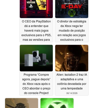
O CEO da PlayStation
O diretor de estratégia
dá a entender que
da Xbox nega ter
haverá mais jogos
mudado de posição
exclusivos para o PS5,
em relação aos jogos
mas as versões para
exclusivos para o
PC continuarão sendo
console, mesmo diante
lançadas
de dúvidas sobre os
06/19/2026
lucros
06/17/2026
Programa “Compre
Alien: Isolation 2 traz IA
agora, pague depois”
adaptativa e uma
do Xbox vaza após o
colônia devastada por
CEO abordar o preço
uma tempestade
do console Project
06/14/2026
Helix
06/16/2026