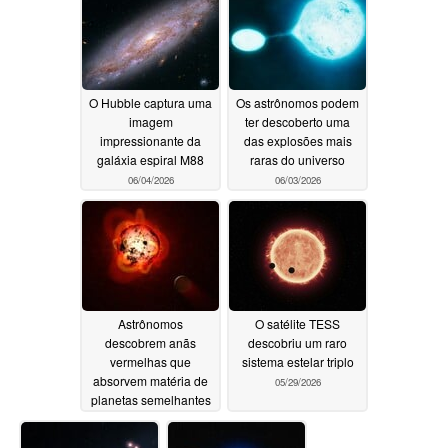
O Hubble captura uma
Os astrônomos podem
imagem
ter descoberto uma
impressionante da
das explosões mais
galáxia espiral M88
raras do universo
06/04/2026
06/03/2026
Astrônomos
O satélite TESS
descobrem anãs
descobriu um raro
vermelhas que
sistema estelar triplo
absorvem matéria de
05/29/2026
planetas semelhantes
à Terra
05/30/2026