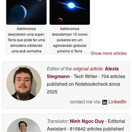
Astrônomos
Astrônomos
descobrem uma super-
descobriram 15 novos
Terra que pode ter uma
pulsares em um
atmosfera orbitando
aglomerado globular
uma anã vermelha
próximo à Terra
Show more articles
05/26/2026
05/20/2026
Editor of the
original article
:
Alexis
Stegmann
- Tech Writer
- 704 articles
published on Notebookcheck
since
2025
contact me via:
LinkedIn
Translator:
Ninh Ngoc Duy
- Editorial
Assistant
- 815842 articles published