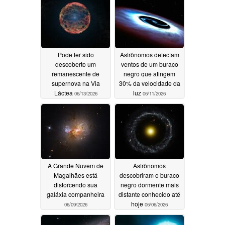
Pode ter sido
Astrônomos detectam
descoberto um
ventos de um buraco
remanescente de
negro que atingem
supernova na Via
30% da velocidade da
Láctea
luz
06/13/2026
06/11/2026
A Grande Nuvem de
Astrônomos
Magalhães está
descobriram o buraco
distorcendo sua
negro dormente mais
galáxia companheira
distante conhecido até
hoje
06/09/2026
06/06/2026