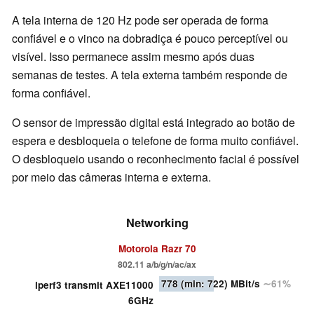
A tela interna de 120 Hz pode ser operada de forma
confiável e o vinco na dobradiça é pouco perceptível ou
visível. Isso permanece assim mesmo após duas
semanas de testes. A tela externa também responde de
forma confiável.
O sensor de impressão digital está integrado ao botão de
espera e desbloqueia o telefone de forma muito confiável.
O desbloqueio usando o reconhecimento facial é possível
por meio das câmeras interna e externa.
Networking
Motorola Razr 70
802.11 a/b/g/n/ac/ax
778
(min: 722)
MBit/s
∼61%
iperf3 transmit AXE11000
6GHz