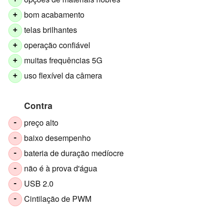
+
bom acabamento
+
telas brilhantes
+
operação confiável
+
muitas frequências 5G
+
uso flexível da câmera
+
Contra
preço alto
-
baixo desempenho
-
bateria de duração medíocre
-
não é à prova d'água
-
USB 2.0
-
Cintilação de PWM
-