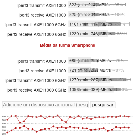
823
(min: 214)
MBit/s
∼95%
iperf3 transmit AXE11000
825
(min: 234)
MBit/s
∼100%
iperf3 receive AXE11000
1161
(min: 417)
MBit/s
∼91%
iperf3 transmit AXE11000 6GHz
1230
(min: 743)
MBit/s
∼88%
iperf3 receive AXE11000 6GHz
Média da turma
Smartphone
685
(min: 52.5)
MBit/s
∼79%
iperf3 transmit AXE11000
721
(min: 52.2)
MBit/s
∼87%
iperf3 receive AXE11000
1279
(min: 287)
MBit/s
∼100%
iperf3 transmit AXE11000 6GHz
1396
(min: 339)
MBit/s
∼100%
iperf3 receive AXE11000 6GHz
950
900
850
800
750
700