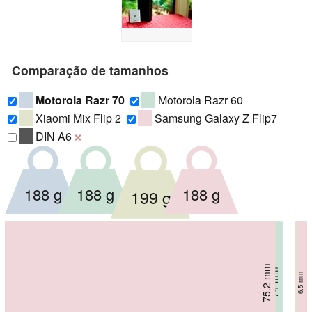
Comparação de tamanhos
Motorola Razr 70
Motorola Razr 60
Xiaomi Mix Flip 2
Samsung Galaxy Z Flip7
DIN A6
❌
188 g
188 g
188 g
199 g
73.8 mm
75.2 mm
74 mm
74 mm
7.6 mm
7.3 mm
7.3 mm
6.5 mm