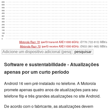
650
600
550
500
450
400
350
300
250
200
150
100
50
0
Motorola Razr 70
; iperf3 transmit AXE11000 6GHz:
Ø778 (722-813) MBit/s
Motorola Razr 70
; iperf3 receive AXE11000 6GHz:
Ø933 (861-965) MBit/s
Software e sustentabilidade - Atualizações
apenas por um curto período
Android 16 vem pré-instalado no telefone. A Motorola
promete apenas quatro anos de atualizações para seu
telefone flip e três grandes atualizações no site Android.
De acordo com o fabricante, as atualizações devem