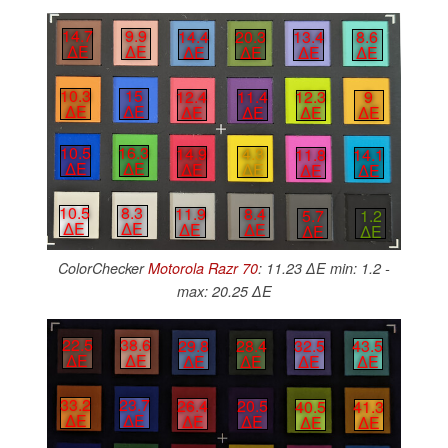
14.7
9.9
14.4
20.3
13.4
8.6
∆E
∆E
∆E
∆E
∆E
∆E
10.3
15
12.4
11.4
12.3
9
∆E
∆E
∆E
∆E
∆E
∆E
10.5
16.3
14.9
4.3
11.8
14.1
∆E
∆E
∆E
∆E
∆E
∆E
10.5
8.3
11.9
8.4
5.7
1.2
∆E
∆E
∆E
∆E
∆E
∆E
ColorChecker
Motorola Razr 70
: 11.23 ∆E min: 1.2 -
max: 20.25 ∆E
22.5
38.6
29.8
28.4
32.5
43.5
∆E
∆E
∆E
∆E
∆E
∆E
33.2
23.7
26.4
20.5
40.5
41.3
∆E
∆E
∆E
∆E
∆E
∆E