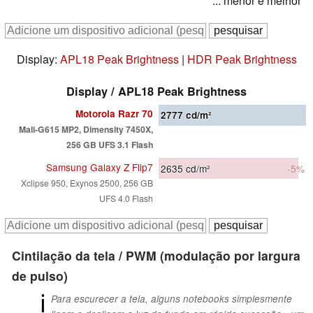
* ... menor é melhor
Display:
APL18 Peak Brightness
|
HDR Peak Brightness
Display / APL18 Peak Brightness
Motorola Razr 70
2777
cd/m²
Mali-G615 MP2, Dimensity 7450X,
256 GB UFS 3.1 Flash
Samsung Galaxy Z Flip7
2635
cd/m²
-5%
Xclipse 950, Exynos 2500, 256 GB
UFS 4.0 Flash
Cintilação da tela / PWM (modulação por largura
de pulso)
ℹ
Para escurecer a tela, alguns notebooks simplesmente