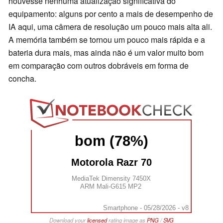
houvesse nenhuma atualização significativa do
equipamento: alguns por cento a mais de desempenho de
IA aqui, uma câmera de resolução um pouco mais alta ali.
A memória também se tornou um pouco mais rápida e a
bateria dura mais, mas ainda não é um valor muito bom
em comparação com outros dobráveis em forma de
concha.
bom (78%)
Motorola Razr 70
MediaTek Dimensity 7450X
ARM Mali-G615 MP2
Smartphone - 05/28/2026 - v8
Download your
licensed
rating image as
PNG
/
SVG