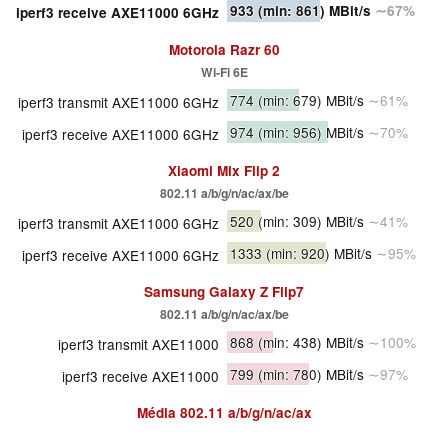
933
(min: 861)
MBit/s
∼67%
iperf3 receive AXE11000 6GHz
Motorola Razr 60
Wi-Fi 6E
774
(min: 679)
MBit/s
∼61%
iperf3 transmit AXE11000 6GHz
974
(min: 956)
MBit/s
∼70%
iperf3 receive AXE11000 6GHz
Xiaomi Mix Flip 2
802.11 a/​b/​g/​n/​ac/​ax/​be
520
(min: 309)
MBit/s
∼41%
iperf3 transmit AXE11000 6GHz
1333
(min: 920)
MBit/s
∼95%
iperf3 receive AXE11000 6GHz
Samsung Galaxy Z Flip7
802.11 a/​b/​g/​n/​ac/​ax/​be
868
(min: 438)
MBit/s
∼100%
iperf3 transmit AXE11000
799
(min: 780)
MBit/s
∼97%
iperf3 receive AXE11000
Média
802.11 a/b/g/n/ac/ax