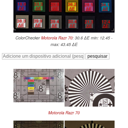
18.9
33.3
20.9
36.2
28.5
34.1
∆E
∆E
∆E
∆E
∆E
∆E
38.3
39.9
39.4
30.4
21.3
12.4
∆E
∆E
∆E
∆E
∆E
∆E
ColorChecker
Motorola Razr 70
: 30.6 ∆E min: 12.45 -
max: 43.45 ∆E
Motorola Razr 70