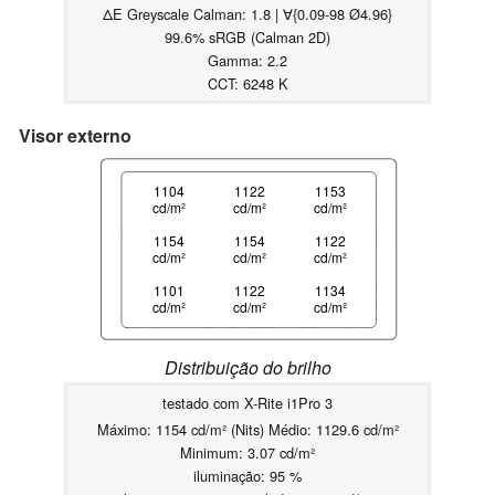
ΔE Greyscale Calman: 1.8 | ∀{0.09-98 Ø4.96}
99.6% sRGB (Calman 2D)
Gamma: 2.2
CCT: 6248 K
Visor externo
1104
1122
1153
cd/m²
cd/m²
cd/m²
1154
1154
1122
cd/m²
cd/m²
cd/m²
1101
1122
1134
cd/m²
cd/m²
cd/m²
Distribuição do brilho
testado com X-Rite i1Pro 3
Máximo: 1154 cd/m² (Nits) Médio: 1129.6 cd/m²
Minimum: 3.07 cd/m²
iluminação: 95 %