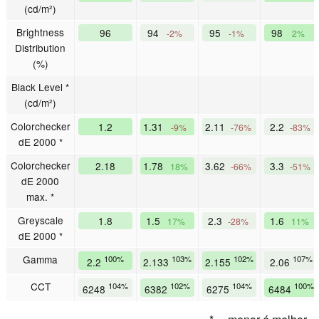
(cd/m²)
Brightness
96
94
95
98
-2%
-1%
2%
Distribution
(%)
Black Level *
(cd/m²)
Colorchecker
1.2
1.31
2.11
2.2
-9%
-76%
-83%
dE 2000 *
Colorchecker
2.18
1.78
3.62
3.3
18%
-66%
-51%
dE 2000
max. *
Greyscale
1.8
1.5
2.3
1.6
17%
-28%
11%
dE 2000 *
Gamma
100%
103%
102%
107%
2.2
2.133
2.155
2.06
CCT
104%
102%
104%
100%
6248
6382
6275
6484