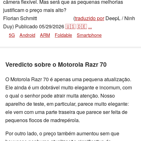
câmera flexível. Mas será que as pequenas melhorias
justificam o preço mais alto?
Florian Schmitt
(
traduzido por
DeepL / Ninh
,
👁
Florian Schmitt
Duy)
Publicado
05/29/2026
🇺🇸
🇩🇪
...
5G
Android
ARM
Foldable
Smartphone
Veredicto sobre o Motorola Razr 70
O Motorola Razr 70 é apenas uma pequena atualização.
Ele ainda é um dobrável muito elegante e incomum, com
o qual o senhor pode atrair muita atenção. Nosso
aparelho de teste, em particular, parece muito elegante:
ele vem com uma parte traseira que parece ser feita de
pequenos flocos de madrepérola.
Por outro lado, o preço também aumentou sem que