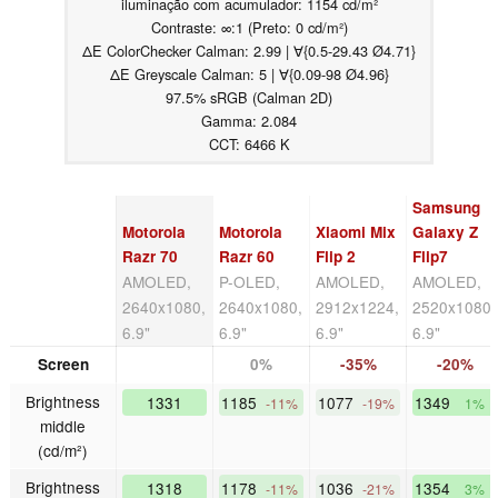
iluminação com acumulador: 1154 cd/m²
Contraste: ∞:1 (Preto: 0 cd/m²)
ΔE ColorChecker Calman: 2.99 | ∀{0.5-29.43 Ø4.71}
ΔE Greyscale Calman: 5 | ∀{0.09-98 Ø4.96}
97.5% sRGB (Calman 2D)
Gamma: 2.084
CCT: 6466 K
Samsung
Motorola
Motorola
Xiaomi Mix
Galaxy Z
Razr 70
Razr 60
Flip 2
Flip7
AMOLED,
P-OLED,
AMOLED,
AMOLED,
2640x1080,
2640x1080,
2912x1224,
2520x1080,
6.9"
6.9"
6.9"
6.9"
Screen
0%
-35%
-20%
Brightness
1331
1185
1077
1349
-11%
-19%
1%
middle
(cd/m²)
Brightness
1318
1178
1036
1354
-11%
-21%
3%