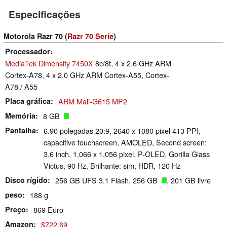
Especificações
Motorola Razr 70 (
Razr 70 Serie
)
Processador
MediaTek Dimensity 7450X
8c/8t, 4 x 2.6 GHz ARM
Cortex-A78, 4 x 2.0 GHz ARM Cortex-A55, Cortex-
A78 / A55
Placa gráfica
ARM Mali-G615 MP2
Memória
8 GB
Pantalha
6.90 polegadas 20:9, 2640 x 1080 pixel 413 PPI,
capacitive touchscreen, AMOLED, Second screen:
3.6 inch, 1,066 x 1,056 pixel, P-OLED, Gorilla Glass
Victus, 90 Hz, Brilhante: sim, HDR, 120 Hz
Disco rígido
256 GB UFS 3.1 Flash, 256 GB
, 201 GB livre
peso
188 g
Preço
869 Euro
Amazon
$722.69