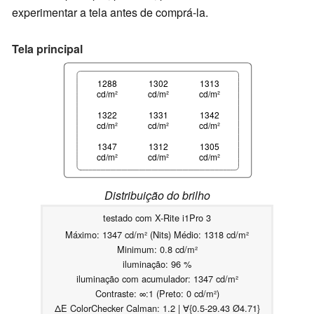
experimentar a tela antes de comprá-la.
Tela principal
1288
1302
1313
cd/m²
cd/m²
cd/m²
1322
1331
1342
cd/m²
cd/m²
cd/m²
1347
1312
1305
cd/m²
cd/m²
cd/m²
Distribuição do brilho
testado com X-Rite i1Pro 3
Máximo: 1347 cd/m² (Nits) Médio: 1318 cd/m²
Minimum: 0.8 cd/m²
iluminação: 96 %
iluminação com acumulador: 1347 cd/m²
Contraste: ∞:1 (Preto: 0 cd/m²)
ΔE ColorChecker Calman: 1.2 | ∀{0.5-29.43 Ø4.71}